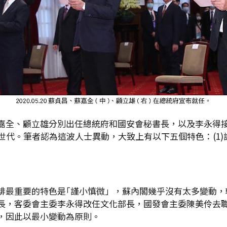
嘉全、顧立雄分別出任總統府和國安會秘書長，以及李永得
代。筆者認為這波人士異動，大致上有以下五個特色：(1)謹小慎
排最重要的特色是｢謹小慎微」，蘇內閣幾乎沒有太多變動，
長，客委會主委李永得改任文化部長，國發會主委陳美伶去
，因此以最小變動為原則。