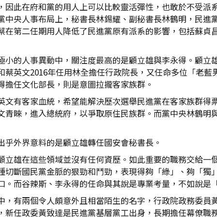
，因此在府和黨的用人上可以比較靈活彈性，也敢於不受派
黨中央人事布局上，秘書長林錫耀、副秘書長林鶴明，民進
蔡在第二任期用人降低了民進黨原有派系的影響，包括蘇貞
極小的人事異動中，關注度最高的是顧立雄與李永得。顧立
和蔡英文2016年任用林全擔任行政院長，又任命多位「老藍
得擔任文化部長，則是意圖拉攏客家族群。
英文有客家血統，希望能解決歷次選舉民進黨在客家族群得
文青睞，進入總統府，以爭取原住民族群。而黨中央林鶴明
出乎外界意料的是顧立雄轉任國安會秘書長。
顧立雄在這些領域並沒有任何資歷。如此重要的職務交給一
種切斷國民黨金脈的狠勁和鬥勁，表現得夠「綠」、夠「獨
口。而谷辣斯、李永得的任命與其說是專業考量，不如說是
中，有兩個令人頗意外且相當陌生的名字，行政院政務委員
，新任政委黃致達是民進黨基層黨工出身，長期擔任幕僚職