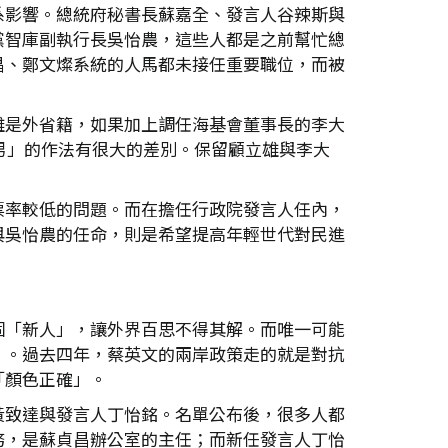
系影響。總統府秘書長蘇嘉全、發言人谷辣斯與
黨智庫副執行長吳怡農，這些人都是之前幫忙總
昌、鄭文燦系統的人馬都未接任重要職位，而被
雄是外省籍，如果加上調任海基會董事長的李大
男」的作法有很大的差別。保留顧立雄與李大
票率較低的問題。而在擔任行政院發言人任內，
與吳怡農的任命，則是希望提高年輕世代對民進
個「新人」，讓外界百思不得其解。而唯一可能
」。過去四年，蔡英文的兩岸政策走的就是對抗
「顏色正確」。
黃致達與發言人丁怡銘。名單公布後，很多人都
務，是蘇貞昌辦公室的主任；而新任發言人丁怡