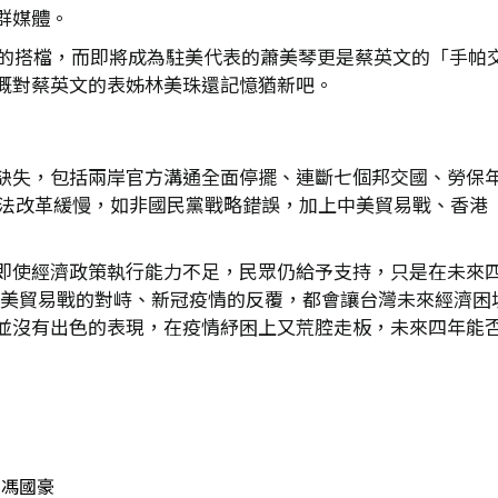
群媒體。
選時的搭檔，而即將成為駐美代表的蕭美琴更是蔡英文的「手帕
概對蔡英文的表姊林美珠還記憶猶新吧。
缺失，包括兩岸官方溝通全面停擺、連斷七個邦交國、勞保年
動司法改革緩慢，如非國民黨戰略錯誤，加上中美貿易戰、香
即使經濟政策執行能力不足，民眾仍給予支持，只是在未來
，中美貿易戰的對峙、新冠疫情的反覆，都會讓台灣未來經濟
並沒有出色的表現，在疫情紓困上又荒腔走板，未來四年能
馮國豪