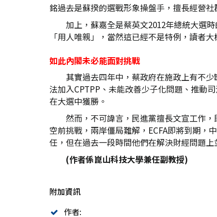
銘過去是蘇揆的選戰形象操盤手，擅長經營社
加上，蘇嘉全是蔡英文2012年總統大
「用人唯親」，當然這已經不是特例，讀者大
如此內閣未必能面對挑戰
其實過去四年中，蔡政府在施政上有不少
法加入CPTPP、未能改善少子化問題、推
在大選中獲勝。
然而，不可諱言，民進黨擅長文宣工作，
空前挑戰，兩岸僵局難解，ECFA即將到期
任，但在過去一段時間他們在解決財經問題上
(
作者係崑山科技大學兼任副教授)
附加資訊
作者: