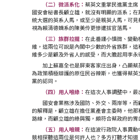
（二）微派系化：
蔡英文重掌民進黨主席
國安會秘書長顧立雄，就沒有明顯的派系；在
統大選的英系人馬，或至少是親英人馬，可見
視為賴清德嫡系的陳美伶更慘遭拔官落馬。
（三）族群拉攏：
在此番謹小慎微、變動
維，這兩位可說是內閣中少數的外省族群，這
維多少是顧及外省人的感受，而大膽起用李永
加上蘇嘉全也是屏東客家庄出身，凸顯蔡
為政策積極辯護的原住民谷辣斯，也獲得蔡英
黨的認同。
（四）用人唯綠：
在這次人事調整中，最
國安會業務涉及國防、外交、兩岸等，而
的解釋是，顧立雄在擔任黨產會主委時，他那
路線，而顧立雄的綠與獨，頗符合蔡政府的胃
（五）用人唯親：
在這波行政院人事異動
競相探聽這兩位是何許人也？多方打聽才知道