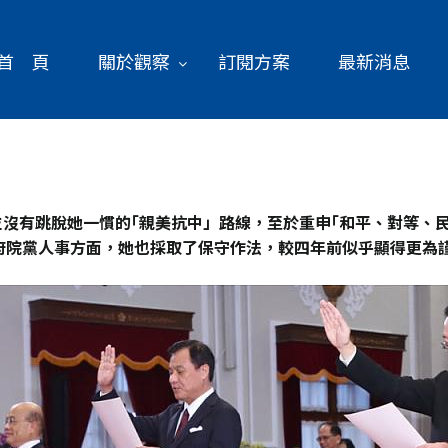
首 頁
關於觀察
訂閱方案
最新消息
沒有跳脫她一慣的｢親美抗中」路線，至於重申｢和平、對等、
府院黨人事方面，她也採取了保守作法，較四年前似乎顯得更為