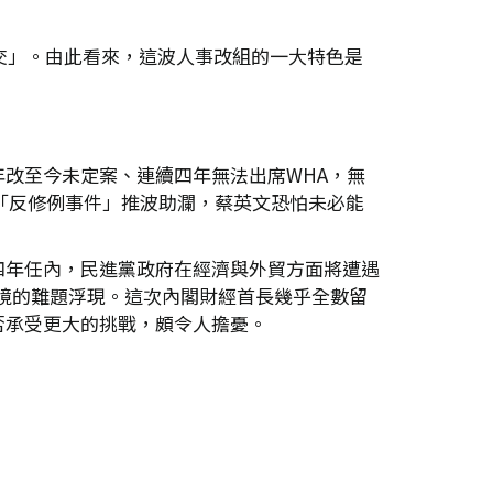
交」。由此看來，這波人事改組的一大特色是
改至今未定案、連續四年無法出席WHA，無
港「反修例事件」推波助瀾，蔡英文恐怕未必能
四年任內，民進黨政府在經濟與外貿方面將遭遇
困境的難題浮現。這次內閣財經首長幾乎全數留
否承受更大的挑戰，頗令人擔憂。