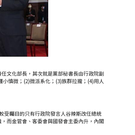
接任文化部長，其次就是黨部秘書長由行政院副
微；(2)微派系化；(3)族群拉攏；(4)用人
較受矚目的只有行政院發言人谷辣斯改任總統
職，而金管會、客委會與國發會主委內升，內閣