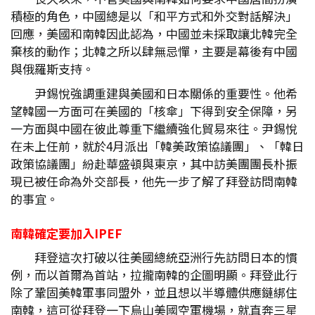
積極的角色，中國總是以「和平方式和外交對話解決」
回應，美國和南韓因此認為，中國並未採取讓北韓完全
棄核的動作；北韓之所以肆無忌憚，主要是幕後有中國
與俄羅斯支持。
尹錫悅強調重建與美國和日本關係的重要性。他希
望韓國一方面可在美國的「核傘」下得到安全保障，另
一方面與中國在彼此尊重下繼續強化貿易來往。尹錫悅
在未上任前，就於4月派出「韓美政策協議團」、「韓日
政策協議團」紛赴華盛頓與東京，其中訪美團團長朴振
現已被任命為外交部長，他先一步了解了拜登訪問南韓
的事宜。
南韓確定要加入IPEF
拜登這次打破以往美國總統亞洲行先訪問日本的慣
例，而以首爾為首站，拉攏南韓的企圖明顯。拜登此行
除了鞏固美韓軍事同盟外，並且想以半導體供應鏈綁住
南韓，這可從拜登一下烏山美國空軍機場，就直奔三星