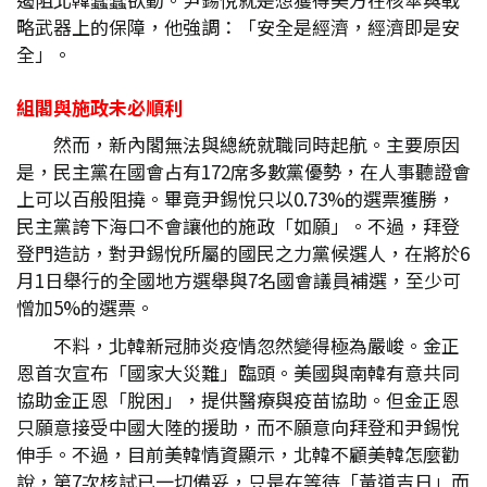
略武器上的保障，他強調：「安全是經濟，經濟即是安
全」。
組閣與施政未必順利
然而，新內閣無法與總統就職同時起航。主要原因
是，民主黨在國會占有172席多數黨優勢，在人事聽證會
上可以百般阻撓。畢竟尹錫悅只以0.73%的選票獲勝，
民主黨誇下海口不會讓他的施政「如願」。不過，拜登
登門造訪，對尹錫悅所屬的國民之力黨候選人，在將於6
月1日舉行的全國地方選舉與7名國會議員補選，至少可
憎加5%的選票。
不料，北韓新冠肺炎疫情忽然變得極為嚴峻。金正
恩首次宣布「國家大災難」臨頭。美國與南韓有意共同
協助金正恩「脫困」，提供醫療與疫苗協助。但金正恩
只願意接受中國大陸的援助，而不願意向拜登和尹錫悅
伸手。不過，目前美韓情資顯示，北韓不顧美韓怎麼勸
說，第7次核試已一切備妥，只是在等待「黃道吉日」而