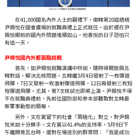
在41,000國名內外人士的觀禮下，南韓第20屆總統
尹錫悅在國會廣場的就職典禮上正式就任。由於擺在尹
錫悅眼前的國內外問題堆積如山，他喜悅的日子恐怕只
有這一天。
尹錫悅國內外都面臨挑戰
首先，如尹錫悅就職演講中所說，隨時得開放與北
韓對話，解決北核問題。北韓繼5月4日發射了一枚彈道
飛彈，7日又發射一枚潛射彈道飛彈，12日再發射三枚短
程彈道飛彈。尤其，第7次核試也即將上演。尹錫悅不得
不在就職典禮前，先前往國防部和參本部聽取對北韓最
新軍事動態的簡報。
另外，文在寅留下的社會「兩極化」對立，對尹錫
悅來說十分棘手。文在寅以41.4%的支持率，5月9日下
午離開青瓦台時，還對在場送別的群眾問：「我是成功