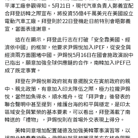
平澤工廠參觀得知。5月21日，現代汽車負責人鄭義宣配
合拜登訪韓之際宣布，將投資55億4千萬美元在美國設立
電動汽車工廠。拜登則於22日登機赴日前特別會晤鄭義
宣，當面表達謝意。
這在在顯示，拜登此行志在打破「安全靠美國、經
濟依中國」的框架，他要求尹錫悅加入IPEF，從安全與
經濟兩方面圍堵中國。尹錫悅5月16日在國會施政演說中
已指出，願意加強全球供應鏈的合作，南韓加入IPEF已
成了既定事實。
拜登在尹錫悅新政府就有意擺脫文在寅前政府的親
中、親北政策，有意加入印太隊伍之際，極力拉攏尹錫
悅，當然如魚得水，順水推舟。從「拜尹會」後發表的
聯合聲明中甚至提到，維護台海的和平與穩定，是印太
區域安全與繁榮的基本要素，可以看出，拜登滿載了南
韓送的「禮物」，尹錫悅則在首場外交表現上得分。
美韓同意增加配置薩德及加強美韓軍事演習等，以
遏阻北韓蠢蠢欲動。尹錫悅就是想獲得美方在核傘與戰