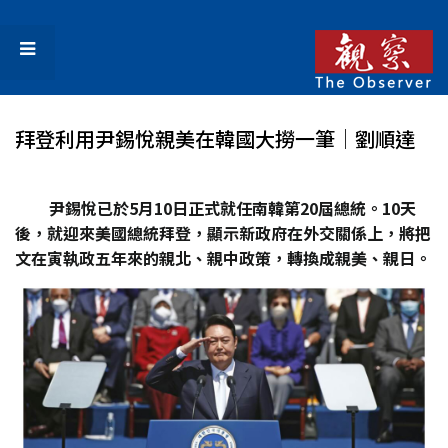
拜登利用尹錫悅親美在韓國大撈一筆│劉順達
尹錫悅已於5
月10
日正式就任南韓第20
屆總統。10
天
後，就迎來美國總統拜登，顯示新政府在外交關係上，將把
文在寅執政五年來的親北、親中政策，轉換成親美、親日。