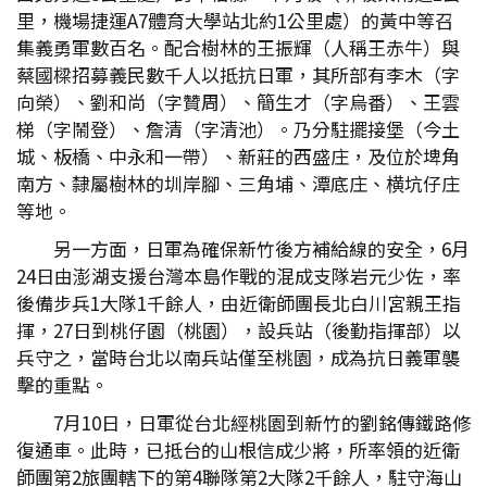
里，機場捷運A7體育大學站北約1公里處）的黃中等召
集義勇軍數百名。配合樹林的王振輝（人稱王赤牛）與
蔡國樑招募義民數千人以抵抗日軍，其所部有李木（字
向榮）、劉和尚（字贊周）、簡生才（字烏番）、王雲
梯（字鬧登）、詹清（字清池）。乃分駐擺接堡（今土
城、板橋、中永和一帶）、新莊的西盛庄，及位於埤角
南方、隸屬樹林的圳岸腳、三角埔、潭底庄、横坑仔庄
等地。
另一方面，日軍為確保新竹後方補給線的安全，6月
24日由澎湖支援台灣本島作戰的混成支隊岩元少佐，率
後備步兵1大隊1千餘人，由近衛師團長北白川宮親王指
揮，27日到桃仔園（桃園），設兵站（後勤指揮部）以
兵守之，當時台北以南兵站僅至桃園，成為抗日義軍襲
擊的重點。
7月10日，日軍從台北經桃園到新竹的劉銘傳鐵路修
復通車。此時，已抵台的山根信成少將，所率領的近衛
師團第2旅團轄下的第4聯隊第2大隊2千餘人，駐守海山