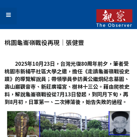
桃園龜崙嶺戰役再現│張健豐
2025
年10
月23
日，台灣光復80
周年前夕，筆者受
桃園市新楊平社區大學之邀，擔任《走讀龜崙嶺戰役史
蹟》的導覽解說員；帶領學員參訪黃公繼烔紀念墓園、
壽山巖觀音寺、新莊廣福宮、樹林十三公。藉由爬梳史
料，解說龜崙嶺戰役從7
月13
日發起，到同月下旬，再
到8
月初，日軍第一、二次掃蕩後，始告失敗的過程。