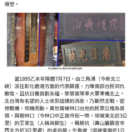
墳塋。
當1895乙未年陽曆7月7日，由三角湧（今新北三
峽）派往彰化鹿港方面的代表歸還，力陳南部台民同仇
敵愾，且抗日義首劉永福、黎景嵩等率大軍準備北上。
北台灣有名望的人士收到這樣的消息，乃斷然主戰，密
修戰備，伺機而動。黃世霧被林口台地的民眾公推為首
領，與樹林口（今林口中正路市街一帶，垹坡東北近3公
里）的王家生（人稱烏脚生），楓樹坑（壽山巖觀音寺
西北方近3公里處）的卓伯藤，牛角坡（垹坡東南近1公