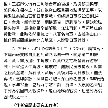
後，王振輝仗恃有三角湧台軍的後援，乃與蔡國樑等一
起集屯在樹林庄，並在龜崙山區重要地點構築工事，以
備退往龜崙山區和日軍奮戰，但經過日軍從22日到24
日，台北、新竹間第一期掃蕩後，遭到覆敗，精銳股肱
損失慘重，最後終至全部解散，無法再起。而邦埤庄的
黃世霧，此時依然坐擁七、八百名台軍，占據海山口、
桃仔園街間鐵路線北方地區，未遭受日軍討伐。
7月29日，北白川宮親臨海山口（今新莊）廣福宮，
下達內藤支隊自此勦討鐵路北側一帶，開始第二期掃
蕩。黃世霧乃退回牛角坡，以黃中之宅為營實行游擊
戰。日軍進入牛角坡、垹坡時，無數民房被焚毀，世霧
之侄黃塗城、黃石頭、黃煥、黃復到等同日被殺，無法
再戰，遂即解散。黃世霧乃避入深山改名雲波，6年後始
返，享年74歲。當局除了將平鎮、龍潭、大溪的乙未戰
事列為桃園四大戰役外，龜山地區的戰役，也應列為桃
園戰役之一。
（作者係歷史研究工作者）