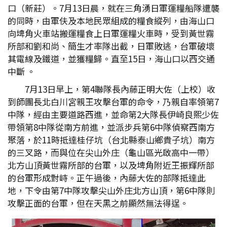
口（新莊）。7月13日晨，就在三角湧日軍運糧船隊遭襲
的同時，由軍伕及本地民眾組成的糧食縱列，由海山口
向埤角火車站搬運糧食上日軍運糧火車時，受到黃世霧
所部和劉和尚、簡生才率隊出截，日軍敗逃，台軍破壞
其電線及鐵道，並獲糧歸。直至15日，海山口以西交通
中斷 。
7月13日早上，第4聯隊長內藤正明大佐（上校）收
到師團長北白川宮親王攻擊台軍的命令，乃親自率領第7
中隊，經由主要道路西進，並命第2大隊長伊崎良熙少佐
帶領第8中隊從南方前進，並派步兵第6中隊偵察西南方
聚落，於11時抵達桂仔坑（台北縣泰山鄉貴子坑）南方
的三叉路，而與位在尖山外庄（龜山區光啟高中一帶）
北方山頂黃世霧所部的台軍，以及埤角附近王振輝所部
的台軍形成對峙。正午過後，內藤大佐的部隊抵達此
地，下令由第7中隊攻擊尖山外庄北方山頂，第6中隊則
攻擊正面的台軍，但在天黑之前顯然無法得逞。