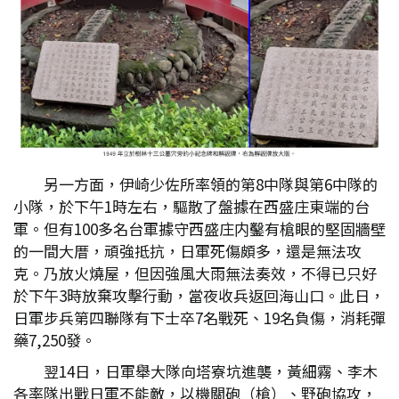
另一方面，伊崎少佐所率領的第8中隊與第6中隊的
小隊，於下午1時左右，驅散了盤據在西盛庄東端的台
軍。但有100多名台軍據守西盛庄内鑿有槍眼的堅固牆壁
的一間大厝，頑強抵抗，日軍死傷頗多，還是無法攻
克。乃放火燒屋，但因強風大雨無法奏效，不得已只好
於下午3時放棄攻擊行動，當夜收兵返回海山口。此日，
日軍步兵第四聯隊有下士卒7名戰死、19名負傷，消耗彈
藥7,250發。
翌14日，日軍舉大隊向塔寮坑進襲，黃細霧、李木
各率隊出戰日軍不能敵，以機關砲（槍）、野砲協攻，