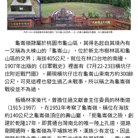
龜崙嶺隸屬於桃園市龜山區，其得名起自其境內有
一又稱為大棟山的「龜崙山」，位於新北市樹林區和龜
山區的交界；海拔405公尺，就位在林口台地的南邊。
1907年出版的《日軍戰史》裡面有《7月22-23日橫坑仔
庄附近戰鬥圖》，顯現橫坑仔庄在龜崙山東南方約300餘
公尺，可見這裡也發生過乙未戰事，所以稱之為龜崙嶺
戰役並不為過。
板橋林家後代，曾擔任過文獻會主任委員的林衡道
（1915-1997），在1951年考察了龜崙嶺，稱位在海拔
約140公尺之龜崙嶺頂庄的壽山巖，「扼龜崙嶺之險，創
建於乾隆17年，即貫通台灣南北的唯一陸上孔道，道路
剛開通時，龜崙嶺為平埔族地界，漢族少有定住，因此