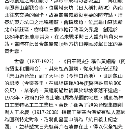
當時創建之壽山巖寺，無形中成為防蕃城堡」。壽山巖
寺即壽山巖觀音寺，位居塔寮坑（日人稱打類坑）內南
北往來交通的關卡，故為龜崙嶺戰役重要的防守點。塔
寮坑東方坑口之地稱迴龍，舊稱埤角，位居龜山區與新
北市新莊區、樹林區三個市轄行政區交界處。創建於
1864年的迴龍寺其旁，在乙未戰爭時日人設有埤角火車
站。當時在此會合龜崙嶺頂地方抗日義民襲擊日軍的為
黃世霧。
世霧（1837-1922），《日軍戰史》稱作黃細霧（閩
南語世和細同音）。其先祖黃繼烔，從泉州府安溪縣
「唐山過台灣」到了大坪頂（今林口台地），世居龜山
的垹坡（今樂善里，在機場捷運A8長庚醫院站東約800
公尺），業茶商。黃繼烔過世後葬於垹坡聚落不遠處。
1978年，政府打算將此地四周為茶園的地區，規劃為林
口工業特區工三工業區。黃氏子孫為了避免台塑集團創
辦人王永慶（1917-2008）指摘工業區內保留有私人墓園
為圖利特定對象，乃將此墓園申請為「抗日義士紀念
園」，並恭塑抗日先驅蔣介石遺像在此，得以保全祖先