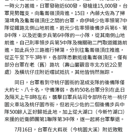
一時火力甚熾，日軍發砲近600發，發槍達15,000發。台
軍見勢難支，向龜崙嶺頂背進。15日，內藤大佐為了掃
蕩埤角及龜崙嶺頂庄之間的台軍，命伊崎少佐率領第7中
隊從鐵路北側山地前進，岩元少佐率領後備步兵第6、第
8中隊，以及近衛步兵第6中隊的一小隊，從其南側山地
前進，自己則率領步兵第5中隊及機關砲二門取道鐵路前
進。如此兵分三路進行掃蕩，分別往龜崙嶺頂庄推進，
從正午至下午3時半，各部隊悉數抵達龜崙嶺頂庄。僅有
部分台軍在老（舊）路坑（壽山巖觀音寺北方近2公里
處）及橫坑仔庄附近嚐試抵抗，其他皆悄然無踪。
同日，台軍看到守桃仔園街的混成支隊的後備隊僅
大約七、八十名，守備薄弱。各約50名台軍分別在此日
及隔天上午8時左右，襲擊日軍兵站司令部所在地─桃仔
園火車站及桃仔園市街，但岩元少佐的二個後備步兵中
隊500餘人正好歸抵此地，加上從大湖口（今新竹湖口）
來援的近衛師團第1聯隊第3中隊，遂一起將台軍擊退。
7月16日，台軍在大嵙崁（今桃園大溪）附近敗戰