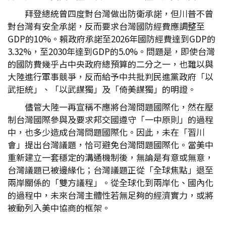
拜登總統曾四度對台灣做出防衛承諾，但川普不曾
對台灣有安全承諾，反而要求台灣國防經費應調整至
GDP的10%。賴政府承諾至2026年國防經費達到GDP的
3.32%，至2030年達到GDP的5.0%。問題是，即使台灣
的國防費幾乎占中央政府總預算的二分之一，也難以與
大陸進行軍事競爭，反而給予中共批判民進黨政府「以
武拒統」、「以武謀獨」及「倚美謀獨」的明證。
儘管大陸一再宣稱不應將台灣問題國際化，然在壓
制台灣國際參與及要求邦交國遵守「一中原則」的過程
中，也多少造成台灣問題國際化。因此，未在「習川
會」提出台灣議題，恰可避免台灣問題國際化。當美中
重新建立一套穩定的溝通機制後，無論是有意或無意，
台灣議題已被邊緣化；台灣議題正從「全球焦點」退至
兩岸關係的「雙方議程」。從全球化到兩岸化、國內化
的過程中，未來台灣主體性若無足夠的經濟實力，或將
被動列入美中協商的框架。