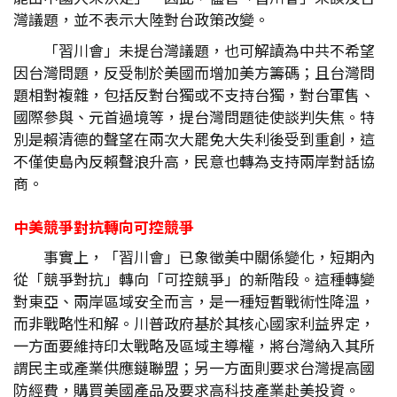
灣議題，並不表示大陸對台政策改變。
「習川會」未提台灣議題，也可解讀為中共不希望
因台灣問題，反受制於美國而增加美方籌碼；且台灣問
題相對複雜，包括反對台獨或不支持台獨，對台軍售、
國際參與、元首過境等，提台灣問題徒使談判失焦。特
別是賴清德的聲望在兩次大罷免大失利後受到重創，這
不僅使島內反賴聲浪升高，民意也轉為支持兩岸對話協
商。
中美競爭對抗轉向可控競爭
事實上，「習川會」已象徵美中關係變化，短期內
從「競爭對抗」轉向「可控競爭」的新階段。這種轉變
對東亞、兩岸區域安全而言，是一種短暫戰術性降溫，
而非戰略性和解。川普政府基於其核心國家利益界定，
一方面要維持印太戰略及區域主導權，將台灣納入其所
謂民主或產業供應鏈聯盟；另一方面則要求台灣提高國
防經費，購買美國產品及要求高科技產業赴美投資。