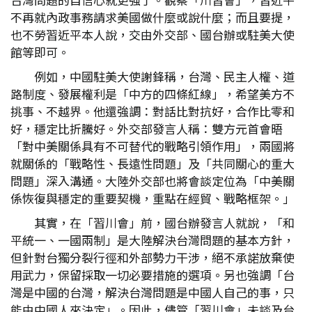
不再就內政事務請求美國做什麼或說什麼；而且要提，
也不勞習近平本人說，交由外交部、國台辦或駐美大使
館等即可。
例如，中國駐美大使謝鋒稱，台灣、民主人權、道
路制度、發展權利是「中方的四條紅線」，希望美方不
挑事、不越界。他還強調：對話比對抗好，合作比零和
好，穩定比折騰好。外交部發言人稱：雙方元首會晤
「對中美關係具有不可替代的戰略引領作用」，兩國將
就關係的「戰略性、長遠性問題」及「共同關心的重大
問題」深入溝通。大陸外交部也將會談定位為「中美關
係恢復與穩定的重要契機，重點在經貿、戰略框架。」
其實，在「習川會」前，國台辦發言人就說，「和
平統一、一國兩制」是大陸解決台灣問題的基本方針，
但針對台獨分裂行徑和外部勢力干涉，絕不承諾放棄使
用武力，保留採取一切必要措施的選項。另也強調「台
灣是中國的台灣，解決台灣問題是中國人自己的事，只
能由中國人來決定」。因此，儘管「習川會」未談及台