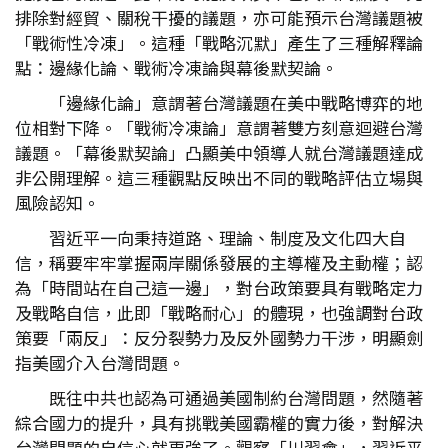
排除對經貿、關稅干擾的議題，亦可能預示台灣議題被
「戰術性冷凍」。這種「戰略沉默」產生了三種解釋論
點：邊緣化論、戰術冷凍論與幕後默契論。
「邊緣化論」意謂著台灣議題在美中戰略博弈的地
位相對下降。「戰術冷凍論」意謂著雙方刻意迴避台灣
議題。「幕後默契論」凸顯美中領導人就台灣議題達成
非公開理解。這三種觀點反映出不同的戰略評估立場與
風險認知。
習近平一向秉持道路、理論、制度及文化四大自
信，稱要牢牢掌握兩岸關係發展的主導權及主動權；認
為「時間站在自己這一邊」，對台政策要具有戰略定力
及戰略自信，此即「戰略耐心」的體現，也強調對台政
策要「兩反」：反分裂勢力及反外國勢力干涉，明顯劍
指美國介入台灣問題。
既往中共也認為可通過美國制約台灣問題，然隨著
綜合國力的提升，具有挑戰美國霸權的實力後，對解決
台灣問題的自信心就更強了。觀察「川習會」，習近平