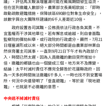
議」，評估馬太鞍溪堰塞湖可能在颱風期間發生溢流，
但在匡列撤離人數部分，農業部次長黃昭欽說：「即時
啟動疏散避難措施，保障該區690餘位對象生命安全」，
該數字與台大團隊所建議的6千人差距近10倍。
政府設置各司其職，公務員依法行政各負其責，不
宜濫權而干涉其他單位，若有懈怠或逾越，則自會面臨
監察院的彈劾糾舉，或行政院的行政處分。顯然，7月21
日堰塞湖形成以來，絕大部分時間都是由農業部林業自
然保育署主司其事，一直到9月21日下午才有內政部介
入，時間已然太遲，因為人員撤離的數目突然增加十
倍，撤離的鄉鎮也由一個變成三個，地方來不及應變。
結論：太平村滅村責任不應完全歸咎於花蓮縣政府，因
為一天多的時間無法撤離6千多人，一時也找不到安置場
所，何況中央還發明了「垂直避難」，等於是「現地避
難」，也就是不必撤離的意思。
中央逃不掉滅村責任