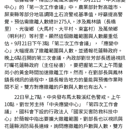
中心」的「第一次工作會議」中，農業部針對高雄市、
屏東縣等部分地區調降土石流警戒基準值，呼籲提高警
覺。預估需撤離人數總計275人，涉及鳳林鎮（長橋
里）、光復鄉（大馬村、大平村、東富村）及萬榮鄉
（明利村）等村里。顯然這個撤離範圍與人數嚴重低
估。9月21日下午3點「第二次工作會議」，「應變中
心」大幅提高了撤離範圍與人數，並通報花蓮縣政府。
晚上6點召開的第三次會議，內政部劉世芳部長透過視訊
叮囑花蓮縣政府（主任秘書），要把握第二天上午雨量
尚小的黃金時間加速撤離工作。然而，在劉部長與鳳林
鎮長視訊的過程中，鎮長報告地方的量能與預備作業時
間不足。雙方對應撤離的戶數與人數也有出入。
22日早上7點，中央發布馬太鞍溪紅色警戒。上午
10點，劉世芳主持「中央應變中心」「第四次工作會
議」，國科會下設的行政法人「國家災害防救科技中
心」於簡報中指出要擴大撤離範圍，劉部長也以視訊與
花蓮縣消防局長連線，詢問應撤離的戶數與人數，雙方