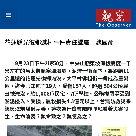
花蓮縣光復鄉滅村事件責任歸屬│魏國彥
9
月23
日下午2
時50
分，中央山脈東坡海拔高度一千
米左右的馬太鞍堰塞湖潰壩，泥流一衝而下，將距離11
公里遠的花蓮光復鄉淹沒，大平村佛祖街一帶成為重災
區，迄今已知死亡19
人，受傷157
人，超過 504
公頃農
田被淹沒，約1,606
戶民宅、7
所學校、公務機關等受到
淤泥侵入、受損；農牧損失4.3
億元以上。台灣防救災系
統與法規堪稱完善，這次為什麼會眼睜睜地看著災害發
生，生命淪喪？孰令致之？孰使為之？