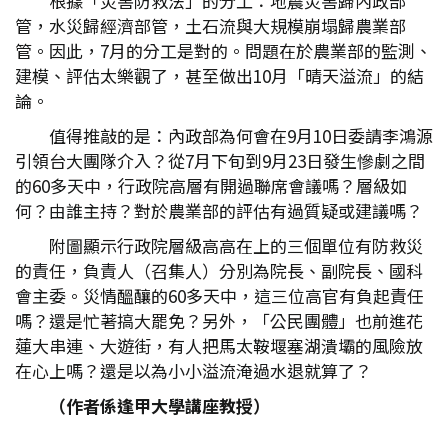
根據「災害防救法」的分工：地震災害歸內政部
管，水災歸經濟部管，土石流與大規模崩塌歸農業部
管。因此，7月的分工是對的。問題在於農業部的監測、
建模、評估太樂觀了，甚至做出10月「晴天溢流」的結
論。
值得推敲的是：內政部為何會在9月10日委請李鴻源
引領台大團隊介入？從7月下旬到9月23日發生慘劇之間
的60多天中，行政院高層有開過聯席會議嗎？層級如
何？由誰主持？對於農業部的評估有過質疑或建議嗎？
附圖顯示行政院層級高高在上的三個單位有防救災
的責任，負責人（召集人）分別為院長、副院長、國科
會主委。災情醞釀的60多天中，這三位高官有負起責任
嗎？還是忙著搞大罷免？另外，「公民團體」也前進花
蓮大串連、大遊街，有人把馬太鞍堰塞湖潰壩的風險放
在心上嗎？還是以為小小溢流淹過水退就算了？
（作者係逢甲大學講座教授）