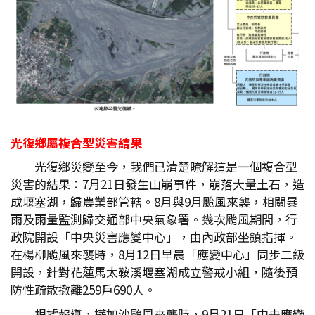
光復鄉屬複合型災害結果
光復鄉災變至今，我們已清楚瞭解這是一個複合型
災害的結果：7月21日發生山崩事件，崩落大量土石，造
成堰塞湖，歸農業部管轄。8月與9月颱風來襲，相關暴
雨及雨量監測歸交通部中央氣象署。幾次颱風期間，行
政院開設「中央災害應變中心」，由內政部坐鎮指揮。
在楊柳颱風來襲時，8月12日早晨「應變中心」同步二級
開設，針對花蓮馬太鞍溪堰塞湖成立警戒小組，隨後預
防性疏散撤離259戶690人。
根據報導，樺加沙颱風來襲時，9月21日「中央應變