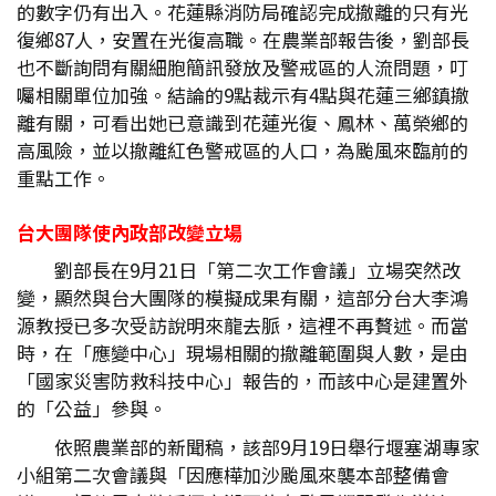
的數字仍有出入。花蓮縣消防局確認完成撤離的只有光
復鄉87人，安置在光復高職。在農業部報告後，劉部長
也不斷詢問有關細胞簡訊發放及警戒區的人流問題，叮
囑相關單位加強。結論的9點裁示有4點與花蓮三鄉鎮撤
離有關，可看出她已意識到花蓮光復、鳳林、萬榮鄉的
高風險，並以撤離紅色警戒區的人口，為颱風來臨前的
重點工作。
台大團隊使內政部改變立場
劉部長在9月21日「第二次工作會議」立場突然改
變，顯然與台大團隊的模擬成果有關，這部分台大李鴻
源教授已多次受訪說明來龍去脈，這裡不再贅述。而當
時，在「應變中心」現場相關的撤離範圍與人數，是由
「國家災害防救科技中心」報告的，而該中心是建置外
的「公益」參與。
依照農業部的新聞稿，該部9月19日舉行堰塞湖專家
小組第二次會議與「因應樺加沙颱風來襲本部整備會