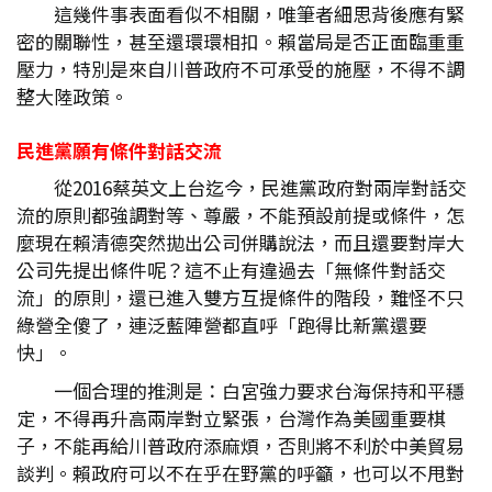
這幾件事表面看似不相關，唯筆者細思背後應有緊
密的關聯性，甚至還環環相扣。賴當局是否正面臨重重
壓力，特別是來自川普政府不可承受的施壓，不得不調
整大陸政策。
民進黨願有條件對話交流
從2016蔡英文上台迄今，民進黨政府對兩岸對話交
流的原則都強調對等、尊嚴，不能預設前提或條件，怎
麼現在賴清德突然拋出公司併購說法，而且還要對岸大
公司先提出條件呢？這不止有違過去「無條件對話交
流」的原則，還已進入雙方互提條件的階段，難怪不只
綠營全傻了，連泛藍陣營都直呼「跑得比新黨還要
快」。
一個合理的推測是：白宮強力要求台海保持和平穩
定，不得再升高兩岸對立緊張，台灣作為美國重要棋
子，不能再給川普政府添麻煩，否則將不利於中美貿易
談判。賴政府可以不在乎在野黨的呼籲，也可以不甩對