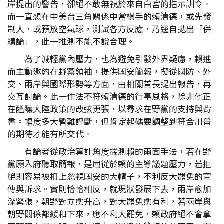
岸提出的警告，卻絕不敢無視於來自白宮的指示訓令。
而一直想在中美台三角關係中當棋手的賴清德，或先發
制人，或預放空氣球，測試各方反應，乃逕自拋出「併
購論」，此一推測不能不說合理。
為了減輕黨內壓力，也為避免引發外界疑慮，賴進
而主動邀約在野黨領袖，提供國安簡報，擬從國防、外
交、兩岸與國際形勢等方面，由相關首長提出報告，再
交互討論。此一作法不符賴清德的行事風格，除非他正
在醞釀大陸政策的改弦更張，以尋求在野黨的支持與背
書。幅度多大暫難評斷，但肯定起碼要調整到符合川普
的期待才能有所交代。
有論者從政治算計角度揣測賴的兩面手法，若在野
黨願入府聽取簡報，是屈從於賴的主導議題壓力，若拒
絕則容易被扣上忽視國安的大帽子，不利反大罷免的宣
傳與訴求。實則恰恰相反，就現狀發展下去，兩岸愈加
深緊張，朝野對立愈升高，對大罷免愈有利，若兩岸與
朝野關係都緩和下來，應不利大罷免，賴政府絕不會拿