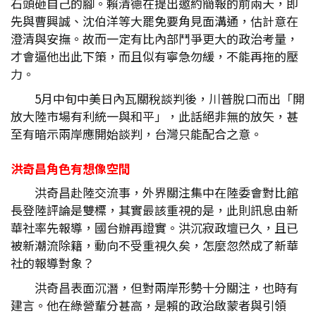
石頭砸自己的腳。賴清德在提出邀約簡報的前兩天，即
先與曹興誠、沈伯洋等大罷免要角見面溝通，估計意在
澄清與安撫。故而一定有比內部鬥爭更大的政治考量，
才會逼他出此下策，而且似有寧急勿緩，不能再拖的壓
力。
5月中旬中美日內瓦關稅談判後，川普脫口而出「開
放大陸市場有利統一與和平」，此話絕非無的放矢，甚
至有暗示兩岸應開始談判，台灣只能配合之意。
洪奇昌角色有想像空間
洪奇昌赴陸交流事，外界關注集中在陸委會對比館
長登陸評論是雙標，其實最該重視的是，此則訊息由新
華社率先報導，國台辦再證實。洪沉寂政壇已久，且已
被新潮流除籍，動向不受重視久矣，怎麼忽然成了新華
社的報導對象？
洪奇昌表面沉潛，但對兩岸形勢十分關注，也時有
建言。他在綠營輩分甚高，是賴的政治啟蒙者與引領