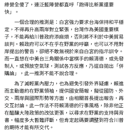
綠營全傻了，連泛藍陣營都直呼「跑得比新黨還要
快」。
一個合理的推測是：白宮強力要求台海保持和平穩
定，不得再升高兩岸對立緊張，台灣作為美國重要棋
子，不能再給川普政府添麻煩，否則將不利於中美貿易
談判。賴政府可以不在乎在野黨的呼籲，也可以不甩對
岸提出的警告，卻絕不敢無視於來自白宮的指示訓令。
而一直想在中美台三角關係中當棋手的賴清德，或先發
制人，或預放空氣球，測試各方反應，乃逕自拋出「併
購論」，此一推測不能不說合理。
為了減輕黨內壓力，也為避免引發外界疑慮，賴進
而主動邀約在野黨領袖，提供國安簡報，擬從國防、外
交、兩岸與國際形勢等方面，由相關首長提出報告，再
交互討論。此一作法不符賴清德的行事風格，除非他正
在醞釀大陸政策的改弦更張，以尋求在野黨的支持與背
書。幅度多大暫難評斷，但肯定起碼要調整到符合川普
的期待才能有所交代。