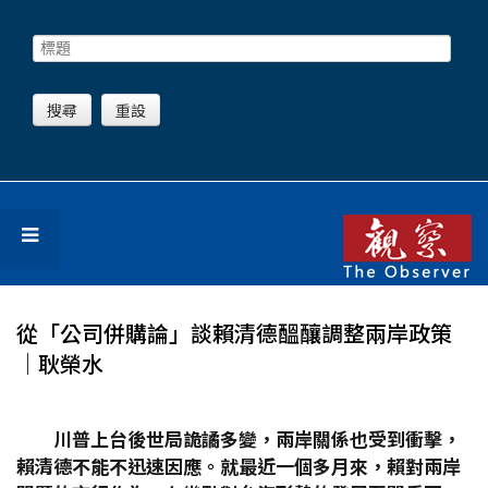
從「公司併購論」談賴清德醞釀調整兩岸政策
│耿榮水
川普上台後世局詭譎多變，兩岸關係也受到衝擊，
賴清德不能不迅速因應。就最近一個多月來，賴對兩岸