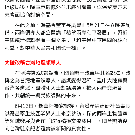
拒破局後，除表示遺憾外並未嚴詞譴責，似保留雙方未
來會面協商討論空間。
在此之前，海基會董事長吳豐山5月21日在立院答詢
稱，兩岸領導人都公開講「希望兩岸和平發展」，習近
平與賴清德難得有一個交集：「和平是中華民國的核心
利益，對中華人民共和國也一樣」。
大陸改稱台灣地區領導人
在賴清德520談話後，國台辦一改直呼其名說法，改
稱之為台灣地區領導人，語調變得溫和，重申大陸願與
台灣各黨派、團體和人士對話溝通，擴大兩岸交流合
作，共創統一與民族復興的未來。
6月12日，新華社獨家報導，台灣產經建研社董事長
洪奇昌率生技產業界人士來京參訪，探討兩岸生物醫藥
等領域發展與合作「取得積極交流成果」，國台辦隨後
向台灣駐京記者證實該新聞的真實性。