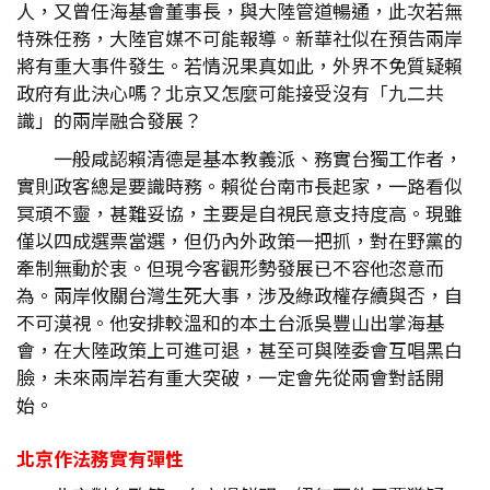
人，又曾任海基會董事長，與大陸管道暢通，此次若無
特殊任務，大陸官媒不可能報導。新華社似在預告兩岸
將有重大事件發生。若情況果真如此，外界不免質疑賴
政府有此決心嗎？北京又怎麼可能接受沒有「九二共
識」的兩岸融合發展？
一般咸認賴清德是基本教義派、務實台獨工作者，
實則政客總是要識時務。賴從台南市長起家，一路看似
冥頑不靈，甚難妥協，主要是自視民意支持度高。現雖
僅以四成選票當選，但仍內外政策一把抓，對在野黨的
牽制無動於衷。但現今客觀形勢發展已不容他恣意而
為。兩岸攸關台灣生死大事，涉及綠政權存續與否，自
不可漠視。他安排較溫和的本土台派吳豐山出掌海基
會，在大陸政策上可進可退，甚至可與陸委會互唱黑白
臉，未來兩岸若有重大突破，一定會先從兩會對話開
始。
北京作法務實有彈性