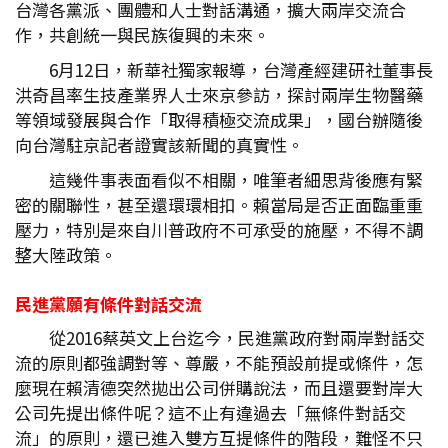
台灣各黨派、團體和人士對話溝通，擴大兩岸交流合
作，共創統一與民族復興的未來。
6月12日，新華社獨家報導，台灣產經建研社董事長
洪奇昌率生技產業界人士來京參訪，探討兩岸生物醫藥
等領域發展與合作「取得積極交流成果」，國台辦隨後
向台灣駐京記者證實該新聞的真實性。
這幾件事表面看似不相關，唯筆者細思背後應有緊
密的關聯性，甚至還環環相扣。賴當局是否正面臨重重
壓力，特別是來自川普政府不可承受的施壓，不得不調
整大陸政策。
民進黨願有條件對話交流
從2016蔡英文上台迄今，民進黨政府對兩岸對話交
流的原則都強調對等、尊嚴，不能預設前提或條件，怎
麼現在賴清德突然拋出公司併購說法，而且還要對岸大
公司先提出條件呢？這不止有違過去「無條件對話交
流」的原則，還已進入雙方互提條件的階段，難怪不只