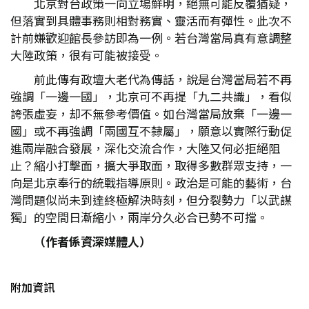
北京對台政策一向立場鮮明，絕無可能反覆猶疑，
但落實到具體事務則相對務實、靈活而有彈性。此次不
計前嫌歡迎館長參訪即為一例。若台灣當局真有意調整
大陸政策，很有可能被接受。
前此傳有政壇大老代為傳話，說是台灣當局若不再
強調「一邊一國」，北京可不再提「九二共識」，看似
誇張虛妄，却不無參考價值。如台灣當局放棄「一邊一
國」或不再強調「兩國互不隸屬」，願意以實際行動促
進兩岸融合發展，深化交流合作，大陸又何必拒絕阻
止？縮小打擊面，擴大爭取面，取得多數群眾支持，一
向是北京奉行的統戰指導原則。政治是可能的藝術，台
灣問題似尚未到達終極解決時刻，但分裂勢力「以武謀
獨」的空間日漸縮小，兩岸分久必合已勢不可擋。
（作者係資深媒體人）
附加資訊