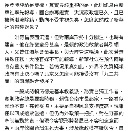
長登陸評論是雙標，其實最該重視的是，此則訊息由新
華社率先報導，國台辦再證實。洪沉寂政壇已久，且已
被新潮流除籍，動向不受重視久矣，怎麼忽然成了新華
社的報導對象？
洪奇昌表面沉潛，但對兩岸形勢十分關注，也時有
建言。他在綠營輩分甚高，是賴的政治啟蒙者與引領
人，又曾任海基會董事長，與大陸管道暢通，此次若無
特殊任務，大陸官媒不可能報導。新華社似在預告兩岸
將有重大事件發生。若情況果真如此，外界不免質疑賴
政府有此決心嗎？北京又怎麼可能接受沒有「九二共
識」的兩岸融合發展？
一般咸認賴清德是基本教義派、務實台獨工作者，
實則政客總是要識時務。賴從台南市長起家，一路看似
冥頑不靈，甚難妥協，主要是自視民意支持度高。現雖
僅以四成選票當選，但仍內外政策一把抓，對在野黨的
牽制無動於衷。但現今客觀形勢發展已不容他恣意而
為。兩岸攸關台灣生死大事，涉及綠政權存續與否，自