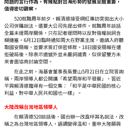
問題的言行作為，有幾點對台海形勢的發展至關重要，
值得密切觀察。
520就職周年前夕，賴清德接受網紅專訪突拋出大小
公司併購說法，還要大公司先提出條件。就職周年談話
全篇未提兩岸關係，只在記者提問時以反對強權說詞含
糊搪塞。6月12日臨時通知兩大在野黨主席，邀請入府聽
取國安簡報，並要求簽訂保密條款。18日國安簡報在遭
拒破局後，除表示遺憾外並未嚴詞譴責，似保留雙方未
來會面協商討論空間。
在此之前，海基會董事長吳豐山5月21日在立院答詢
稱，兩岸領導人都公開講「希望兩岸和平發展」，習近
平與賴清德難得有一個交集：「和平是中華民國的核心
利益，對中華人民共和國也一樣」。
大陸改稱台灣地區領導人
在賴清德520談話後，國台辦一改直呼其名說法，改
稱之為台灣地區領導人，語調變得溫和，重申大陸願與