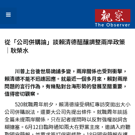
從「公司併購論」談賴清德醞釀調整兩岸政策
│耿榮水
川普上台後世局詭譎多變，兩岸關係也受到衝擊，
賴清德不能不迅速因應。就最近一個多月來，賴對兩岸
問題的言行作為，有幾點對台海形勢的發展至關重要，
值得密切觀察。
520就職周年前夕，賴清德接受網紅專訪突拋出大小
公司併購說法，還要大公司先提出條件。就職周年談話
全篇未提兩岸關係，只在記者提問時以反對強權說詞含
糊搪塞。6月12日臨時通知兩大在野黨主席，邀請入府聽
取國安簡報，並要求簽訂保密條款。18日國安簡報在遭