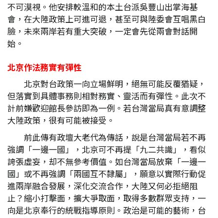
不可漠視。他安排較溫和的本土台派吳豐山出掌海基
會，在大陸政策上可進可退，甚至可與陸委會互唱黑白
臉，未來兩岸若有重大突破，一定會先從兩會對話開
始。
北京作法務實有彈性
北京對台政策一向立場鮮明，絕無可能反覆猶疑，
但落實到具體事務則相對務實、靈活而有彈性。此次不
計前嫌歡迎館長參訪即為一例。若台灣當局真有意調整
大陸政策，很有可能被接受。
前此傳有政壇大老代為傳話，說是台灣當局若不再
強調「一邊一國」，北京可不再提「九二共識」，看似
誇張虛妄，却不無參考價值。如台灣當局放棄「一邊一
國」或不再強調「兩國互不隸屬」，願意以實際行動促
進兩岸融合發展，深化交流合作，大陸又何必拒絕阻
止？縮小打擊面，擴大爭取面，取得多數群眾支持，一
向是北京奉行的統戰指導原則。政治是可能的藝術，台