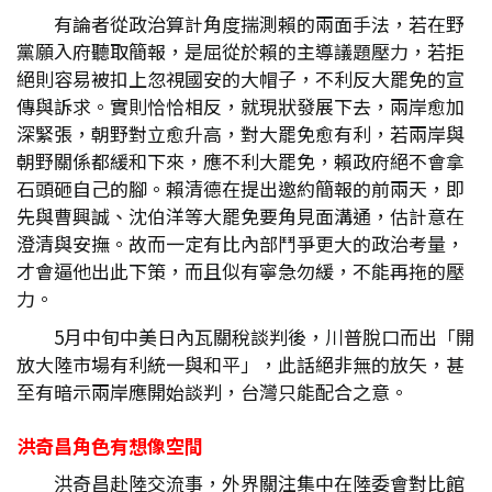
有論者從政治算計角度揣測賴的兩面手法，若在野
黨願入府聽取簡報，是屈從於賴的主導議題壓力，若拒
絕則容易被扣上忽視國安的大帽子，不利反大罷免的宣
傳與訴求。實則恰恰相反，就現狀發展下去，兩岸愈加
深緊張，朝野對立愈升高，對大罷免愈有利，若兩岸與
朝野關係都緩和下來，應不利大罷免，賴政府絕不會拿
石頭砸自己的腳。賴清德在提出邀約簡報的前兩天，即
先與曹興誠、沈伯洋等大罷免要角見面溝通，估計意在
澄清與安撫。故而一定有比內部鬥爭更大的政治考量，
才會逼他出此下策，而且似有寧急勿緩，不能再拖的壓
力。
5月中旬中美日內瓦關稅談判後，川普脫口而出「開
放大陸市場有利統一與和平」，此話絕非無的放矢，甚
至有暗示兩岸應開始談判，台灣只能配合之意。
洪奇昌角色有想像空間
洪奇昌赴陸交流事，外界關注集中在陸委會對比館