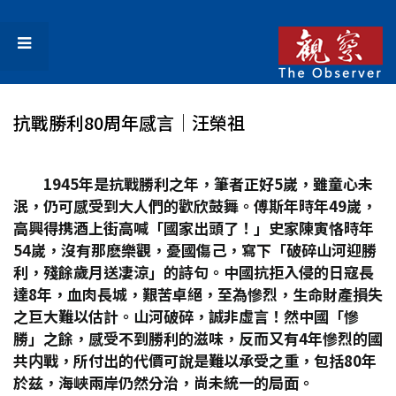
抗戰勝利80周年感言│汪榮祖
1945
年是抗戰勝利之年，筆者正好5
嵗，雖童心未
泯，仍可感受到大人們的歡欣鼓舞。傅斯年時年49
嵗，
高興得携酒上街高喊「國家出頭了！」史家陳寅恪時年
54
嵗，沒有那麽樂觀，憂國傷己，寫下「破碎山河迎勝
利，殘餘歲月送凄涼」的詩句。中國抗拒入侵的日寇長
達8
年，血肉長城，艱苦卓絕，至為慘烈，生命財產損失
之巨大難以估計。山河破碎，誠非虛言！然中國「慘
勝」之餘，感受不到勝利的滋味，反而又有4
年慘烈的國
共内戰，所付出的代價可說是難以承受之重，包括80
年
於兹，海峽兩岸仍然分治，尚未統一的局面。