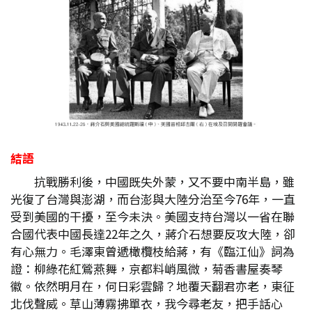
結語
抗戰勝利後，中國既失外蒙，又不要中南半島，雖
光復了台灣與澎湖，而台澎與大陸分治至今76年，一直
受到美國的干擾，至今未決。美國支持台灣以一省在聯
合國代表中國長達22年之久，蔣介石想要反攻大陸，卻
有心無力。毛澤東曾遞橄欖枝給蔣，有《臨江仙》詞為
證：柳綠花紅鶯燕舞，京都料峭風微，菊香書屋奏琴
徽。依然明月在，何日彩雲歸？地覆天翻君亦老，東征
北伐聲威。草山薄霧拂單衣，我今尋老友，把手話心