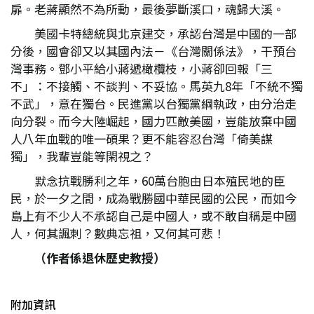
扉。老蔣顯然不為所動，最後夢斷溪口，魂歸大溪。
美國卡特總統與北京建交，承認台灣是中國的一部
分後，國會卻又以其國內法－《台灣關係法》，干預台
灣事務。鄧小平給小蔣遞橄欖枝，小蔣卻回報「三
不」：不接觸、不談判、不妥協。馬英九8年「不統不獨
不武」，意在獨台。民進黨以台獨黨綱執政，由分治走
向分裂。而今大陸崛起，國力匹敵美國，豈能放棄中國
人八年血戰的唯一碩果？更不能容忍台灣「倚美謀
獨」，我輩豈能等閑視之？
默念抗戰勝利之年，60萬台胞由日本殖民地的臣
民，於一夕之間，成為戰勝國中華民國的公民，而如今
島上有不少人不承認自己是中國人，或不敢自稱是中國
人，何其諷刺？數典忘祖，又何其可悲！
（作者係退休歷史教授）
附加資訊