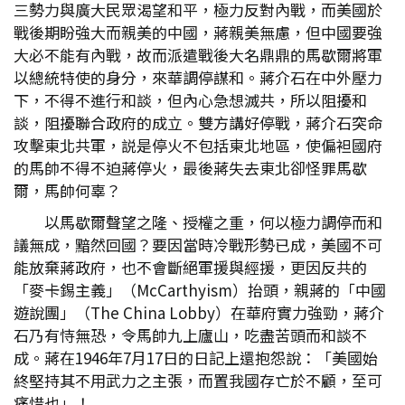
三勢力與廣大民眾渴望和平，極力反對內戰，而美國於
戰後期盼強大而親美的中國，蔣親美無慮，但中國要強
大必不能有內戰，故而派遣戰後大名鼎鼎的馬歇爾將軍
以總統特使的身分，來華調停謀和。蔣介石在中外壓力
下，不得不進行和談，但內心急想滅共，所以阻擾和
談，阻擾聯合政府的成立。雙方講好停戰，蔣介石突命
攻擊東北共軍，説是停火不包括東北地區，使偏袒國府
的馬帥不得不迫蔣停火，最後蔣失去東北卻怪罪馬歇
爾，馬帥何辜？
以馬歇爾聲望之隆、授權之重，何以極力調停而和
議無成，黯然回國？要因當時冷戰形勢已成，美國不可
能放棄蔣政府，也不會斷絕軍援與經援，更因反共的
「麥卡錫主義」（McCarthyism）抬頭，親蔣的「中國
遊說團」（The China Lobby）在華府實力強勁，蔣介
石乃有恃無恐，令馬帥九上廬山，吃盡苦頭而和談不
成。蔣在1946年7月17日的日記上還抱怨說：「美國始
終堅持其不用武力之主張，而置我國存亡於不顧，至可
痛惜也」！