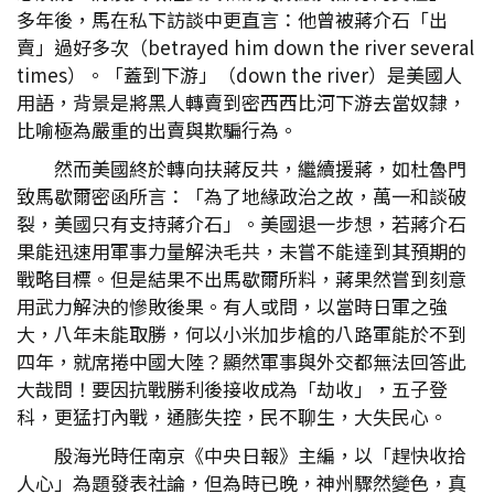
多年後，馬在私下訪談中更直言：他曾被蔣介石「出
賣」過好多次（betrayed him down the river several
times）。「蓋到下游」（down the river）是美國人
用語，背景是將黑人轉賣到密西西比河下游去當奴隸，
比喻極為嚴重的出賣與欺騙行為。
然而美國終於轉向扶蔣反共，繼續援蔣，如杜魯門
致馬歇爾密函所言：「為了地緣政治之故，萬一和談破
裂，美國只有支持蔣介石」。美國退一步想，若蔣介石
果能迅速用軍事力量解決毛共，未嘗不能達到其預期的
戰略目標。但是結果不出馬歇爾所料，蔣果然嘗到刻意
用武力解決的慘敗後果。有人或問，以當時日軍之強
大，八年未能取勝，何以小米加步槍的八路軍能於不到
四年，就席捲中國大陸？顯然軍事與外交都無法回答此
大哉問！要因抗戰勝利後接收成為「劫收」，五子登
科，更猛打內戰，通膨失控，民不聊生，大失民心。
殷海光時任南京《中央日報》主編，以「趕快收拾
人心」為題發表社論，但為時已晚，神州驟然變色，真