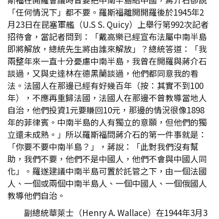
「任何情況下」都不要。羅斯福離開開羅後於1945年2
月23日在昆塞軍艦（U.S S. Quicy）上舉行第992次記者
招待會，當記者問到：「戴高樂已經宣布法屬中南半島
即將解放，總統先生將由誰來解放」？總統答道：「我
兩整年來一直十分憂慮中南半島，我曾在開羅與蔣介石
談過，又與史達林在德黑蘭談過，他們都同意我的看
法。法國人在那邊已經有好幾百年（按：其實不到100
年），不應再重歸法國，法國人在那邊不曾教導當地人
自治，他們投資1元要賺回10元，那邊的情況很像1898
年的菲律賓。中南半島的人有獨立的意願，但他們的獨
立還未成熟。」所以羅斯福問蔣介石的第一件事就是：
「你要不要中南半島？」，蔣說：「此對我們沒有幫
助，我們不要，他們不是中國人，他們不會與中國人同
化」。羅遂建議中南半島可置於託管之下，由一個法國
人、一個或兩個中南半島人、一個中國人、一個俄國人
教導他們自治。
副總統華萊士（Henry A. Wallace）在1944年3月3