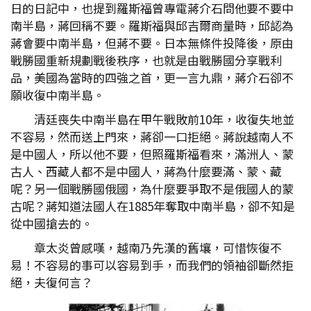
日的日記中，也提到羅斯福曾專電蔣介石問他要不要中
南半島，蔣回稱不要。羅斯福與邱吉爾商量時，邱認為
蔣會要中南半島，但蔣不要。日本無條件投降後，原由
戰勝國重新規劃戰後秩序，也就是由戰勝國分享戰利
品，美國為當時的四強之首，更一言九鼎，蔣介石卻不
願收復中南半島。
清廷喪失中南半島在甲午戰敗前10年，收復失地並
不容易，然而送上門來，蔣卻一口拒絕。蔣說越南人不
是中國人，所以他不要，但照羅斯福看來，滿洲人、蒙
古人、西藏人都不是中國人，蔣為什麼要滿、蒙、藏
呢？另一個戰勝國俄國，為什麼要爭取不是俄國人的蒙
古呢？蔣知道法國人在1885年奪取中南半島，卻不知是
從中國搶去的。
章太炎曾感嘆，越南乃先漢的舊壤，可惜恢復不
易！不容易的事可以容易到手，而我們的領袖卻斷然拒
絕，夫復何言？