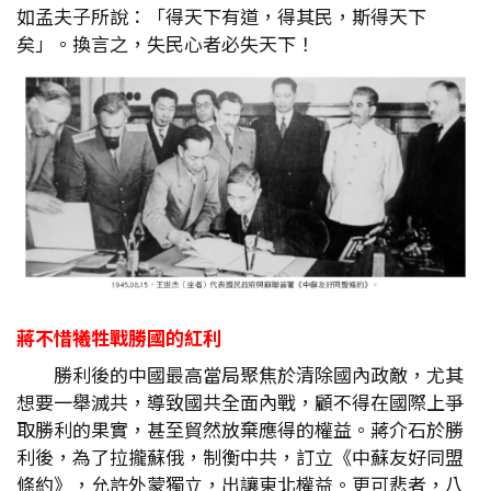
如孟夫子所說：「得天下有道，得其民，斯得天下
矣」。換言之，失民心者必失天下！
蔣不惜犧牲戰勝國的紅利
勝利後的中國最高當局聚焦於清除國內政敵，尤其
想要一舉滅共，導致國共全面內戰，顧不得在國際上爭
取勝利的果實，甚至貿然放棄應得的權益。蔣介石於勝
利後，為了拉攏蘇俄，制衡中共，訂立《中蘇友好同盟
條約》，允許外蒙獨立，出讓東北權益。更可悲者，八