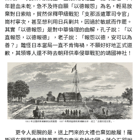
年碧血未乾，急不及待自願「以德報怨」為名，輕易放
棄對日索賠，貿然保釋甲級戰犯「支那派遣軍司令官」
崗村寧次，甚至想利用日兵剿共，因過於敏感而作罷。
其實「以德報怨」是對中華倫理的曲解，孔子說：「以
直報怨，以德報德」，老子說：「報怨以德，安可以為
善？」難怪日本當局一直不肯悔禍，不願好好地正式道
歉，其領導人還不時去朝拜供奉侵華戰犯的靖國神社！
更令人扼腕的是，送上門來的大禮也棄如敝履！羅
斯福在開羅會議時曾要把中南半島給中國，蔣介石卻說