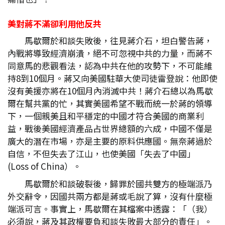
美對蔣不滿卻利用他反共
馬歇爾於和談失敗後，往見蔣介石，坦白警告蔣，
內戰將導致經濟崩潰，絕不可忽視中共的力量，而蔣不
同意馬的悲觀看法，認為中共在他的攻勢下，不可能維
持8到10個月。蔣又向美國駐華大使司徒雷登說：他即使
沒有美援亦將在10個月內消滅中共！蔣介石總以為馬歇
爾在幫共黨的忙，其實美國希望不戰而統一於蔣的領導
下，一個親美且和平穩定的中國才符合美國的商業利
益，戰後美國經濟產品占世界總額的六成，中國不僅是
廣大的潛在市場，亦是主要的原料供應國。無奈蔣過於
自信，不但失去了江山，也使美國「失去了中國」
(Loss of China）。
馬歇爾於和談破裂後，歸罪於國共雙方的極端派乃
外交辭令，因國共兩方都是蔣或毛說了算，沒有什麼極
端派可言。事實上，馬歇爾在其檔案中透露：「（我）
必須說，蔣及其政權要負和談失敗最大部分的責任」。