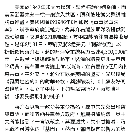
美國於1942年起大力援蔣，裝備精銳的嫡系師，而
美國武器未允一槍一炮進入共區，勝利後陳誠又整編雜
牌軍殆盡。美國國會於1946年6月通過《軍事援華法
案》，賦予華府廣泛權力，為蔣介石編練軍隊及提供武
器和設備，又贈蔣271艘艦艇，其中四艘前往南海接收島
礁。是年8月31日，華府又將8億美元「剩餘物資」以二
折低價售蔣介石。蔣的陸海空軍總兵力高達4,300,000餘
萬，在數量上遠遠超過八路軍，裝備的精良更非共軍可
望項背。蔣在軍事會議上信心滿滿，宣布要在5個月內打
垮共軍。在外交上，蔣介石既是美國的盟友，又以接受
《雅爾達密約》的對華條款，與蘇聯簽訂《中蘇友好同
盟條約》，孤立了中共。正如毛澤東所說，蔣於勝利
後，想要獨摘勝利的桃子！
蔣介石以統一政令與軍令為名，要中共先交出地盤
與軍隊，而後容納共黨參與政府，無異招降納叛，豈中
共所能接受？一言以蔽之，蔣要滅共，共不甘被滅，乃
內戰不可避免的「基因」。然而，當時頗有影響力的第