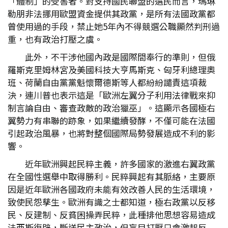
「體制」的受害者。對支持國民聯盟的選民而言，瑪琳
勒朋非法挪用歐盟資金提供其政黨，是所有法國政黨都
曾使用過的手段，禁止她5年內不得競選公職顯然判刑過
重，也有政治打壓之虞。
此外，不干涉他國內政是國際間奉行的準則，但俄
羅斯克里姆林宮及美國科技大亨馬斯克、匈牙利總理奧
班、荷蘭自由黨黨魁懷爾德斯等人都紛紛譴責這項裁
決，連川普也表示這是「歐洲左翼分子利用法律戰來抑
制言論自由、審查政敵的政治獵巫」。這顯示各國極右
翼勢力有串聯的跡象，如果繼續發酵，不僅可能在法國
引起政治風暴，也將對整個國際局勢發展造成不利的影
響。
近年歐洲興起民粹主義，許多國家的激進右翼政黨
在全國性選舉中取得勝利。民粹興起有其脈絡，主要原
因是近年歐洲各國政府未能有效改善人民的生活環境，
致使民怨孳生。歐洲有識之士都知道，極右政黨以反移
民、反建制、反貧困操弄民粹，此種排他思想容易造成
法西斯復辟，斷送民主政治，但盲目打壓只會激起反