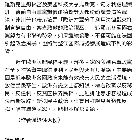
羅斯克里姆林宮及美國科技大亨馬斯克、匈牙利總理奧
班、荷蘭自由黨黨魁懷爾德斯等人都紛紛譴責這項裁
決，連川普也表示這是「歐洲左翼分子利用法律戰來抑
制言論自由、審查政敵的政治獵巫」。這顯示各國極右
翼勢力有串聯的跡象，如果繼續發酵，不僅可能在法國
引起政治風暴，也將對整個國際局勢發展造成不利的影
響。
近年歐洲興起民粹主義，許多國家的激進右翼政黨
在全國性選舉中取得勝利。民粹興起有其脈絡，主要原
因是近年歐洲各國政府未能有效改善人民的生活環境，
致使民怨孳生。歐洲有識之士都知道，極右政黨以反移
民、反建制、反貧困操弄民粹，此種排他思想容易造成
法西斯復辟，斷送民主政治，但盲目打壓只會激起反
彈，唯有疏導民怨，才能根本解決問題。
（作者係退休大使）