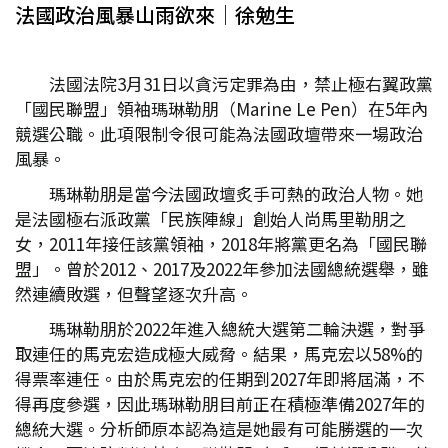
法國政治風暴山雨欲來│徐勉生
法國法院3月31日以貪污定罪為由，禁止極右翼政黨
「國民聯盟」領袖瑪琳勒朋（Marine Le Pen）在5年內
競選公職。此項限制令很可能為法國政壇帶來一場政治
風暴。
瑪琳勒朋是當今法國政壇炙手可熱的政治人物。她
是法國極右派政黨「民族陣線」創始人尚馬里勒朋之
女，2011年接任該黨領袖，2018年將黨更名為「國民聯
盟」。曾於2012、2017及2022年參加法國總統選舉，雖
然連續敗選，但聲望逐次升高。
瑪琳勒朋於2022年進入總統大選第二輪決選，對爭
取連任的馬克宏造成極大威脅。結果，馬克宏以58%的
得票率連任。由於馬克宏的任期到2027年即將屆滿，不
得再度參選，因此瑪琳勒朋目前正在積極準備2027年的
總統大選。分析師原本認為這是她最有可能勝選的一次