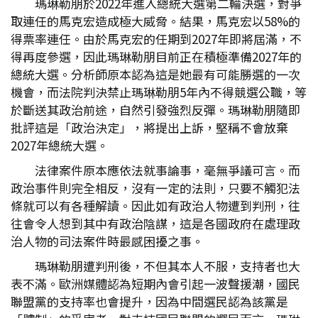
瑪琳勒朋於2022年進入總統大選第二輪決選，對爭
取連任的馬克宏造成極大威脅。結果，馬克宏以58%的
得票率連任。由於馬克宏的任期到2027年即將屆滿，不
得再度參選，因此瑪琳勒朋目前正在積極準備2027年的
總統大選。分析師原本認為這是她最有可能勝選的一次
機會，而法院判決禁止瑪琳勒朋5年內不得競選公職，等
於斷送其政治前途，自然引發強烈反彈。瑪琳勒朋隨即
批評這是「政治決定」，將提出上訴，堅稱不會放棄
2027年總統大選。
法律案件原本應依法就事論事，毫無爭議可言。而
政治事件則完全相反，沒有一定的法則，只要不觸犯法
條就可以有各種解讀。因此如有政治人物遭到判刑，往
往會令人想到其中有政治陰謀，這是各國政府在處理政
治人物的司法案件時最感困擾之事。
瑪琳勒朋遭判刑後，不但其本人不服，支持者也大
表不滿。歐洲媒體認為短期內會引起一波聲援潮，國民
聯盟黨的支持率也會提升，因為中間選民認為該黨是