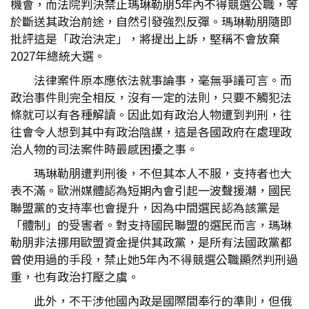
機會，而法院判決禁止瑪琳勒朋5年內不得競選公職，等
於斷送其政治前途，自然引發強烈反彈。瑪琳勒朋隨即
批評這是「政治決定」，將提出上訴，堅稱不會放棄
2027年總統大選。
法律案件原本應依法就事論事，毫無爭議可言。而
政治事件則完全相反，沒有一定的法則，只要不觸犯法
條就可以有各種解讀。因此如有政治人物遭到判刑，往
往會令人想到其中有政治陰謀，這是各國政府在處理政
治人物的司法案件時最感困擾之事。
瑪琳勒朋遭判刑後，不但其本人不服，支持者也大
表不滿。歐洲媒體認為短期內會引起一波聲援潮，國民
聯盟黨的支持率也會提升，因為中間選民認為該黨是
「體制」的受害者。對支持國民聯盟的選民而言，瑪琳
勒朋非法挪用歐盟資金提供其政黨，是所有法國政黨都
曾使用過的手段，禁止她5年內不得競選公職顯然判刑過
重，也有政治打壓之虞。
此外，不干涉他國內政是國際間奉行的準則，但俄