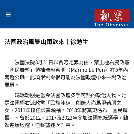
法國政治風暴山雨欲來│徐勉生
法國法院3月31日以貪污定罪為由，禁止極右翼政黨
「國民聯盟」領袖瑪琳勒朋（Marine Le Pen）在5年內
競選公職。此項限制令很可能為法國政壇帶來一場政治
風暴。
瑪琳勒朋是當今法國政壇炙手可熱的政治人物。她
是法國極右派政黨「民族陣線」創始人尚馬里勒朋之
女，2011年接任該黨領袖，2018年將黨更名為「國民聯
盟」。曾於2012、2017及2022年參加法國總統選舉，雖
然連續敗選，但聲望逐次升高。