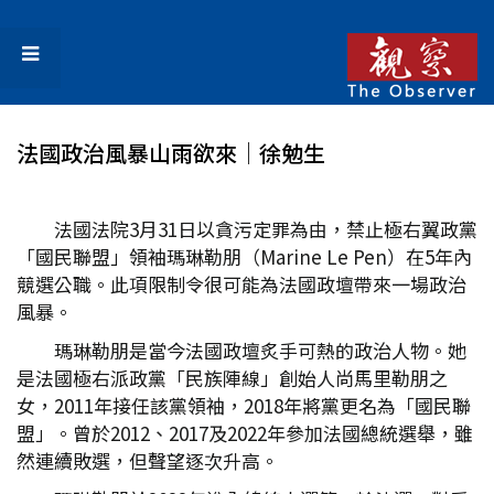
法國政治風暴山雨欲來│徐勉生
法國法院3月31日以貪污定罪為由，禁止極右翼政黨
「國民聯盟」領袖瑪琳勒朋（Marine Le Pen）在5年內
競選公職。此項限制令很可能為法國政壇帶來一場政治
風暴。
瑪琳勒朋是當今法國政壇炙手可熱的政治人物。她
是法國極右派政黨「民族陣線」創始人尚馬里勒朋之
女，2011年接任該黨領袖，2018年將黨更名為「國民聯
盟」。曾於2012、2017及2022年參加法國總統選舉，雖
然連續敗選，但聲望逐次升高。