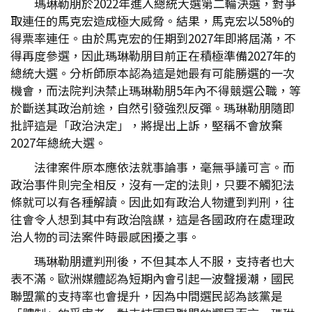
瑪琳勒朋於2022年進入總統大選第二輪決選，對爭
取連任的馬克宏造成極大威脅。結果，馬克宏以58%的
得票率連任。由於馬克宏的任期到2027年即將屆滿，不
得再度參選，因此瑪琳勒朋目前正在積極準備2027年的
總統大選。分析師原本認為這是她最有可能勝選的一次
機會，而法院判決禁止瑪琳勒朋5年內不得競選公職，等
於斷送其政治前途，自然引發強烈反彈。瑪琳勒朋隨即
批評這是「政治決定」，將提出上訴，堅稱不會放棄
2027年總統大選。
法律案件原本應依法就事論事，毫無爭議可言。而
政治事件則完全相反，沒有一定的法則，只要不觸犯法
條就可以有各種解讀。因此如有政治人物遭到判刑，往
往會令人想到其中有政治陰謀，這是各國政府在處理政
治人物的司法案件時最感困擾之事。
瑪琳勒朋遭判刑後，不但其本人不服，支持者也大
表不滿。歐洲媒體認為短期內會引起一波聲援潮，國民
聯盟黨的支持率也會提升，因為中間選民認為該黨是