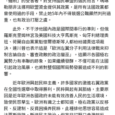
「體制」的受害者。對支持國民聯盟的選民而言，瑪琳
勒朋非法挪用歐盟資金提供其政黨，是所有法國政黨都
曾使用過的手段，禁止她5年內不得競選公職顯然判刑過
重，也有政治打壓之虞。
此外，不干涉他國內政是國際間奉行的準則，但俄
羅斯克里姆林宮及美國科技大亨馬斯克、匈牙利總理奧
班、荷蘭自由黨黨魁懷爾德斯等人都紛紛譴責這項裁
決，連川普也表示這是「歐洲左翼分子利用法律戰來抑
制言論自由、審查政敵的政治獵巫」。這顯示各國極右
翼勢力有串聯的跡象，如果繼續發酵，不僅可能在法國
引起政治風暴，也將對整個國際局勢發展造成不利的影
響。
近年歐洲興起民粹主義，許多國家的激進右翼政黨
在全國性選舉中取得勝利。民粹興起有其脈絡，主要原
因是近年歐洲各國政府未能有效改善人民的生活環境，
致使民怨孳生。歐洲有識之士都知道，極右政黨以反移
民、反建制、反貧困操弄民粹，此種排他思想容易造成
法西斯復辟，斷送民主政治，但盲目打壓只會激起反