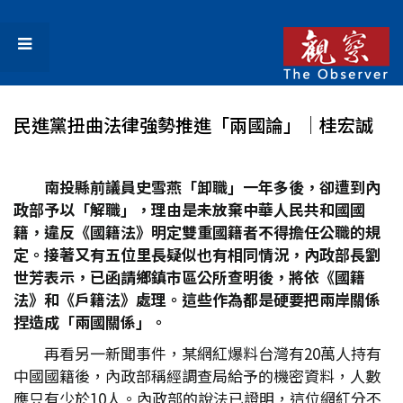
民進黨扭曲法律強勢推進「兩國論」│桂宏誠
南投縣前議員史雪燕「卸職」一年多後，卻遭到內
政部予以「解職」，理由是未放棄中華人民共和國國
籍，違反《國籍法》明定雙重國籍者不得擔任公職的規
定。接著又有五位里長疑似也有相同情況，內政部長劉
世芳表示，已函請鄉鎮市區公所查明後，將依《國籍
法》和《戶籍法》處理。這些作為都是硬要把兩岸關係
捏造成「兩國關係」。
再看另一新聞事件，某網紅爆料台灣有20萬人持有
中國國籍後，內政部稱經調查局給予的機密資料，人數
應只有少於10人。內政部的說法已證明，這位網紅分不