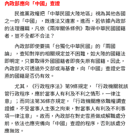
內政部應向「中國」查證
民進黨政權把「中華民國大陸地區」視為其他各國
之一的「中國」，既違法又違憲。進而，若依據內政部
的法理邏輯，凡依《兩岸關係條例》取得中華民國國籍
者，豈不全都不合法？
內政部即使要搞「台獨化中華民國」的「兩國
論」，查知對岸的相關規定並不困難，如大陸的國籍法
即明定，只要取得外國國籍者即喪失原有國籍。因此，
內政部大可透過外交部或海基會，向「中國」查證史雪
燕的國籍是否仍有效。
尤其，《行政程序法》第9條規定，「行政機關就該
管行政程序，應於當事人有利及不利之情形，一律注
意」；而同法第36條亦規定，「行政機關應依職權調查
證據，不受當事人主張之拘束，對當事人有利及不利事
項一律注意」。故而，內政部在對史雪燕做成解職處分
前，依法也應完備向「中國」查證的程序，否則該處分
應無效。