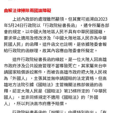
曲解法律掃除兩國論障礙
上述內政部的處理雖然顢頇，但其實可追溯自2023
年5月24日行政院以「行政院秘書長函」，通令所屬各部
會的規定，以中國大陸地區人民不具有中華民國國籍，
要求停止適用及修改涉及「中國大陸地區人民亦為中華
民國人民」的函釋。這件函文也註明，是依據陸委會報
給行政院的函辦理，故其內容應由陸委會所擬定。
這件行政院秘書長函的緣起，是一位大陸人因高雄
市政府涉及公共設施管理不當導致死亡，其家屬來台申
請國家賠償訴訟案件，而被告高雄市政府把大陸人民視
為「外國人」，主張其並無申請國賠的法定資格，但高
雄地方法院引據《國賠法》主管機關法務部做過的函
釋，認定大陸人民是《國賠法》第15條所定的「中華民
國人」，並非同條規定不適用《國賠法》的「外國
人」，所以判決高市府應予賠償。
行政院秘書長函的「說明三」中還特別指出，「有