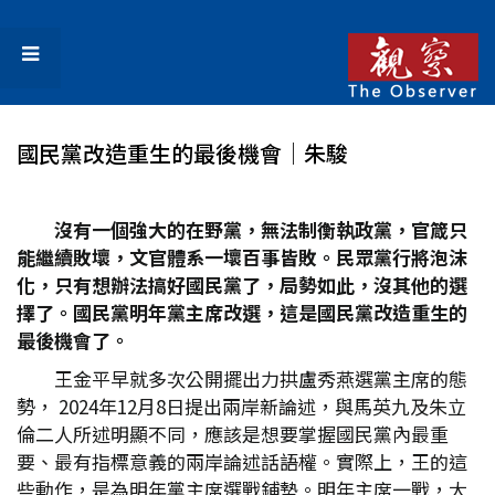
國民黨改造重生的最後機會│朱駿
沒有一個強大的在野黨，無法制衡執政黨，官箴只
能繼續敗壞，文官體系一壞百事皆敗。民眾黨行將泡沫
化，只有想辦法搞好國民黨了，局勢如此，沒其他的選
擇了。國民黨明年黨主席改選，這是國民黨改造重生的
最後機會了。
王金平早就多次公開擺出力拱盧秀燕選黨主席的態
勢， 2024年12月8日提出兩岸新論述，與馬英九及朱立
倫二人所述明顯不同，應該是想要掌握國民黨內最重
要、最有指標意義的兩岸論述話語權。實際上，王的這
些動作，是為明年黨主席選戰鋪墊。明年主席一戰，大