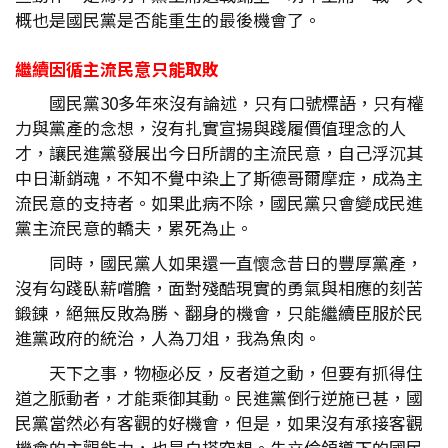
概也是國民黨是否能重生的最後機會了。
繼續因循主流民意只能取敗
國民黨30多年來沒有論述，只有口號標語，只有權
力與黨產的念想，沒有扎實宣揚與踐履價值理念的人
才，讓民進黨發展出今日所謂的主流民意，自己浮沉其
中日漸銷魂，不知不覺中染上了斯德哥爾摩症，成為主
流民意的支持者。如果此病不除，國民黨只會變成民進
黨主流民意的轎夫，累死為止。
同時，國民黨人如果還一直懷念昔日的豐厚黨產，
沒有勾踐臥薪嚐膽，面對殘酷現實的勇氣與相應的刻苦
鍛鍊，絕無反敗為勝、翻身的機會，只能繼續臣服於民
進黨政府的統治，人為刀俎，我為魚肉。
天下之事，物極必反，反者道之動，但要有抓得住
道之脈動者，才能乘御其動。民進黨倒行逆施已甚，國
民黨當然必有客觀的好機會，但是，如果沒有承接客觀
機會的主觀能力，也是白搭空想。朱立倫領導下的國民