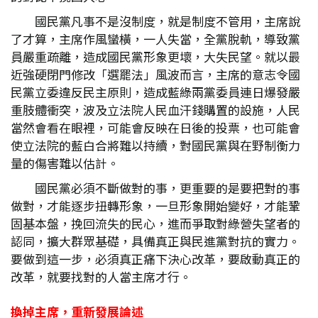
國民黨凡事不是沒制度，就是制度不管用，主席說
了才算，主席作風蠻橫，一人失當，全黨脫軌，導致黨
員嚴重疏離，造成國民黨形象更壞，大失民望。就以最
近強硬閉門修改「選罷法」風波而言，主席的意志令國
民黨立委違反民主原則，造成藍綠兩黨委員連日爆發嚴
重肢體衝突，波及立法院人民血汗錢購置的設施，人民
當然會看在眼裡，可能會反映在日後的投票，也可能會
使立法院的藍白合將難以持續，對國民黨與在野制衡力
量的傷害難以估計。
國民黨必須不斷做對的事，更重要的是要把對的事
做對，才能逐步扭轉形象，一旦形象開始變好，才能鞏
固基本盤，挽回流失的民心，進而爭取對綠營失望者的
認同，擴大群眾基礎，具備真正與民進黨對抗的實力。
要做到這一步，必須真正痛下決心改革，要啟動真正的
改革，就要找對的人當主席才行。
換掉主席，重新發展論述