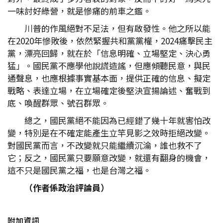
一味討好綠營，就是慘痛的前車之鑑。
川普的作風絕對不足法，但有啟發性。他之所以能
在2020年慘敗後，依然緊握共和黨黨權，2024痛擊民主
黨，漂亮回歸，就在於「信息明確、立場堅定、決心勇
猛」。國民黨不應學他說謊造謠，但應傾聽民意，與民
通聲息，也應根據事實基本面，提供正確的信息、擬定
戰略、表達立場，在立場確定後堅決宣揚論述、奮戰到
底、喚醒群眾、號召群眾。
總之，國民黨絕不能因為已經錯了幾十年就害怕改
變，特別是在不確定能產生立竿見影之效時拒絕改變。
對國民黨而言，不改變就只能繼續沉淪，誰也救不了
它；反之，國民黨只要願意改變，就還有翻身的機會，
這不只是國民黨之福，也是台灣之福。
（作者係政治評論員）
附加資訊