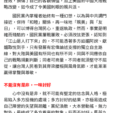
挫敗，損傷了自己的客觀價值，加上美國對中國大陸戰
略改變，如今成了令美國刺眼的親共派。
國民黨內掌權者始終有一種幻想，以為與中共調門
接近，保持「和睦」關係，再一味地「親美」與「友
日」，可以博得台灣民心，重返執政。然而，事實是明
確而殘酷的，國民黨屢戰屢敗。必須改弦更張，認知到
「江山是人打下來」的，不可能憑著多方諂媚阿諛、獻
媚取悅到手，只有發展有宏偉論述支撐的獨立自主路
線，對大陸與美國有所同也有所不同，同與不同應依自
己的戰略規劃判斷；同者可商量，不同者就須堅守不屈
從，讓台灣人民看到其脊梁腰板與風骨氣節，才能漸漸
贏得掌聲與尊敬。
不能沒有是非，一味討好
心中沒有是非，就不可能有堅定的信念與人格，極
易陷入多方投機的處境；多方討好的結果，亦極易造成
自己陣營的失望與疏離，黨紀渙散，大本營動搖，無力
對外，最終成了多方看衰的對象，反而不討好。馬英九