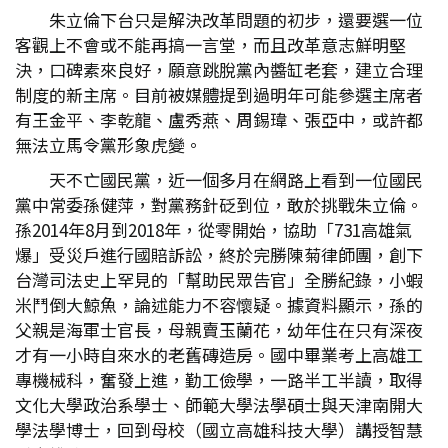
朱立倫下台只是解決改革問題的初步，還要選一位
客觀上不會或不能再搞一言堂，而且改革意志鮮明堅
決，口碑素來良好，願意跳脫黨內醬缸老套，建立合理
制度的新主席。目前被媒體提到過明年可能參選主席者
有王金平、李乾龍、盧秀燕、周錫瑋、張亞中，或許都
無法立馬令黨形象虎變。
天不亡國民黨，近一個多月在網路上看到一位國民
黨中常委孫健萍，對黨務針砭到位，敢於挑戰朱立倫。
孫2014年8月到2018年，從零開始，協助「731高雄氣
爆」受災戶進行國賠訴訟，終於完勝陳菊律師團，創下
台灣司法史上罕見的「幫助民眾告官」全勝紀錄，小蝦
米鬥倒大鯨魚，論述能力不容懷疑。據資料顯示，孫的
父親是海軍士官長，母親賣玉蘭花，幼年住在只有深夜
才有一小時自來水的老舊磚造房。國中畢業考上高雄工
專機械科，奮發上進，勤工儉學，一路半工半讀，取得
文化大學政治系學士、師範大學法學碩士與天津南開大
學法學博士，回到母校（國立高雄科技大學）講授智慧