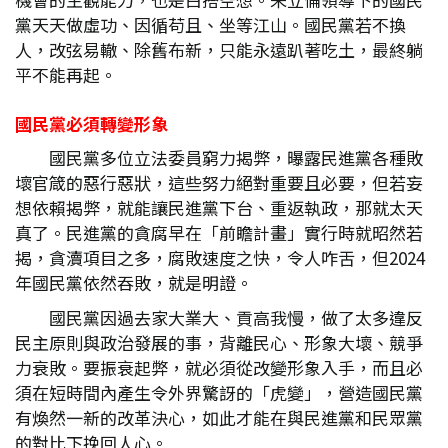
黨天天做虛功、因循苟且、坐等江山。國民黨若不換
人，改弦易轍、除舊布新，只能永遠趴著吃土，最終躺
平不能再起。
國民黨必須轉變形象
國民黨多位立法委員窮力揭弊，曝露民進黨各種敗
壞官箴的惡行惡狀，這些努力絕對重要且必要，但若妄
想依賴揭弊，就能讓民進黨下台、重返執政，那就太天
真了。民進黨的貪腐早在「前瞻計畫」實行時就昭然若
揭，貪瀆項目之多，腐敗速度之快，令人咋舌，但2024
年國民黨依然吞敗，就是明證。
國民黨因過去家大業大、貢高我慢，做了太多違反
民主原則與政治發展的事，背離民心、形象大壞、競爭
力衰敗。要振衰起弊，就必須從改變形象入手，而且必
須在短時間內產生令外界驚訝的「虎變」，營造國民黨
有煥然一新的改革決心，如此才能在與民進黨和民眾黨
的對比下挽回人心。