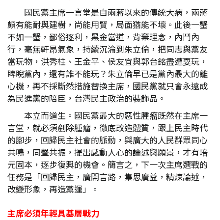
國民黨主席一言堂是自兩蔣以來的傳統大病，兩蔣
頗有能耐與建樹，尚能用賢，局面猶能不壞。此後一蟹
不如一蟹，鄙俗逐利，黑金當道，背棄理念，內鬥內
行，毫無軒昂氣象，持續沉淪到朱立倫，把同志與黨友
當玩物，洪秀柱、王金平、侯友宜與郭台銘盡遭耍玩，
睥睨黨內，還有誰不能玩？朱立倫早已是黨內最大的離
心機，再不採斷然措施替換主席，國民黨就只會永遠成
為民進黨的陪臣，台灣民主政治的裝飾品。
本立而道生。國民黨最大的惡性腫瘤既然在主席一
言堂，就必須剷除腫瘤，徹底改造體質，跟上民主時代
的腳步，回歸民主社會的脈動，與廣大的人民群眾同心
共鳴，同聲共振，提出感動人心的論述與願景，才有培
元固本，逐步復興的機會。簡言之，下一次主席選戰的
任務是「回歸民主，廣開言路，集思廣益，精煉論述，
改變形象，再造黨運」。
主席必須年輕具基層戰力