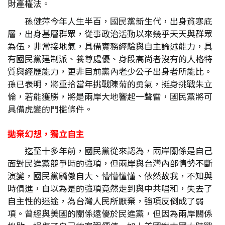
財產權法。
孫健萍今年人生半百，國民黨新生代，出身貧寒底
層，出身基層群眾，從事政治活動以來幾乎天天與群眾
為伍，非常接地氣，具備實務經驗與自主論述能力，具
有國民黨建制派、養尊處優、身段高尚者沒有的人格特
質與經歷能力，更非目前黨內老少公子出身者所能比。
孫已表明，將重拾當年挑戰陳菊的勇氣，挺身挑戰朱立
倫，若能獲勝，將是兩岸大地響起一聲雷，國民黨將可
具備虎變的門檻條件。
拋棄幻想，獨立自主
迄至十多年前，國民黨從來認為，兩岸關係是自己
面對民進黨競爭時的強項，但兩岸與台灣內部情勢不斷
演變，國民黨驕傲自大、懵懵懂懂、依然故我，不知與
時俱進，自以為是的強項竟然走到與中共唱和，失去了
自主性的迷途，為台灣人民所厭棄，強項反倒成了弱
項。曾經與美國的關係遠優於民進黨，但因為兩岸關係