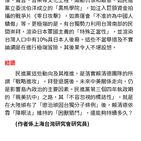
黨立委沈伯洋成立的「黑熊學院」，如注入巨額資金拍
攝的戰爭片《零日攻擊》，如奧運會「不准許為中國人
驕傲」等。更極端的是，有台獨勢力利用台灣南部的民
間崇拜，渲染日本軍國主義的「特殊正當性」，並渲染
台灣人口中有10%具日本人後裔。這些不當舉措及不實
論調是在進行極端冒險，其後果令人不堪設想。
結語
民進黨這些動向及其推進，是落實賴清德團隊的所
謂「戰略進攻」。拜登退選後，未來中美關係走向，仍
是影響島內政治的主要因素。民進黨第三個四年執政期
的「親美抗中」之路，其「不容忽視的標誌性」，就是
在大陸頒布了「懲治頑固台獨分子條例」後，賴清德依
靠「障眼法」維持的「困獸猶鬥」，還能夠持續多久？
(
作者係上海台灣研究會研究員)