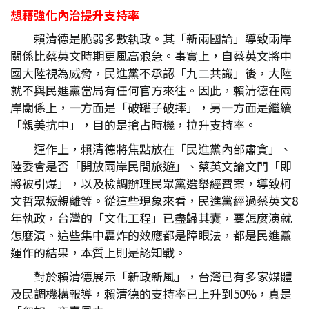
想藉強化內治提升支持率
賴清德是脆弱多數執政。其「新兩國論」導致兩岸
關係比蔡英文時期更風高浪急。事實上，自蔡英文將中
國大陸視為威脅，民進黨不承認「九二共識」後，大陸
就不與民進黨當局有任何官方來往。因此，賴清德在兩
岸關係上，一方面是「破罐子破摔」，另一方面是繼續
「親美抗中」，目的是搶占時機，拉升支持率。
運作上，賴清德將焦點放在「民進黨內部肅貪」、
陸委會是否「開放兩岸民間旅遊」、蔡英文論文門「即
將被引爆」，以及檢調辦理民眾黨選舉經費案，導致柯
文哲眾叛親離等。從這些現象來看，民進黨經過蔡英文8
年執政，台灣的「文化工程」已盡歸其囊，要怎麼演就
怎麼演。這些集中轟炸的效應都是障眼法，都是民進黨
運作的結果，本質上則是認知戰。
對於賴清德展示「新政新風」，台灣已有多家媒體
及民調機構報導，賴清德的支持率已上升到50%，真是