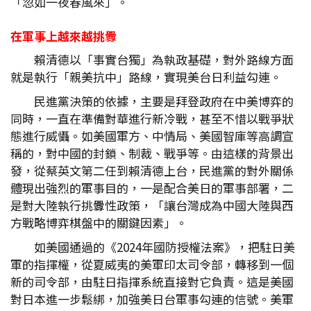
「忽如一夜春風來」。
在軍事上越來越挑釁
賴清德以「事實台獨」為執政基礎，對外路線方面
就是執行「親美抗中」路線，實現美台日利益勾連。
民進黨決策的依據，主要是拜登政府在中美博弈的
同時，一直在準備對華進行新冷戰，甚至不惜以戰爭狀
態進行威懾。如美國軍方、中情局、美國智庫等高調宣
稱的，對中國的封鎖、制裁、戰爭等。由這樣的背景出
發，從蔡英文第二任到賴清德上台，民進黨的對外關係
體現出強烈的軍事目的，一是配合美日的軍事部署，二
是對大陸執行挑釁性政策，「讓台灣成為中國大陸與西
方戰略博弈棋盤中的關鍵因素」。
如美國通過的《2024年國防授權法案》，把駐日美
軍的指揮權，從夏威夷的美軍印太司令部，轉移到一個
新的司令部，由駐日指揮系統直接對它負責。這是美國
對日本進一步鬆綁，加強美日台軍事勾連的信號。美軍