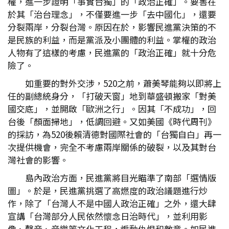
權，進一步證明「事實台獨」的「政治正確」。要害在
於其「治台理念」，不僅要進一步「去中國化」，還要
分裂兩岸，分裂台灣。原因在於，影響民進黨決策的不
是民族的利益，而是黨派及小團體的利益。掌權的政治
人物有了這樣的考慮，民進黨的「政治正確」就十分危
險了。
如重要的對外交涉，520之前，蕭美琴能夠以即將上
任的副總統身分，「打破天窗」地到華盛頓搬家「對美
國交底」，並開啟「歐洲之行」。因其「不成功」，回
台後「顏面掃地」，低調回避。又如美國《時代周刊》
的採訪，為520後賴清德對國際社會的「台獨自白」再一
次提供機會，完全不考慮兩岸關係的破裂，以及其對台
灣社會的影響。
島內政治方面，民進黨將目光瞄準了南部「選情版
圖」。於是，民進黨挑選了高燃度的政治議題進行炒
作，除了「台灣人不是中國人政治正確」之外，還大肆
宣講「台灣部分人民依然懷念日治時代」，並利用影
像、聲音、音樂等文化工程，煽動仇恨和敵意。如民進