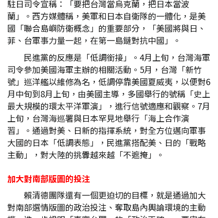
駐日司令宣稱：「要把台灣當烏克蘭，把日本當波
蘭」。西方媒體稱，美軍和日本自衛隊的一體化，是美
國「聯合島嶼防衛概念」的重要部分，「美國將與日、
菲、台軍事力量一起，在第一島鏈對抗中國」。
民進黨的反應是「低調銜接」。4月上旬，台灣海軍
司令參加美國海軍主辦的相關活動。5月，台灣「新竹
號」巡洋艦以維修為名，低調停靠美國夏威夷，以便對6
月中旬到8月上旬，由美國主導，多國舉行的號稱「史上
最大規模的環太平洋軍演」，進行信號適應和觀察。7月
上旬，台灣海巡署與日本罕見地舉行「海上合作演
習」。通過對美、日新的指揮系統，對全方位邁向軍事
大國的日本「低調表態」，民進黨搭配美、日的「戰略
主動」，對大陸的挑釁越來越「不遮掩」。
加大對南部版圖的投注
賴清德團隊還有一個更迫切的目標，就是通過加大
對南部選情版圖的政治投注、奪取島內輿論環境的主動