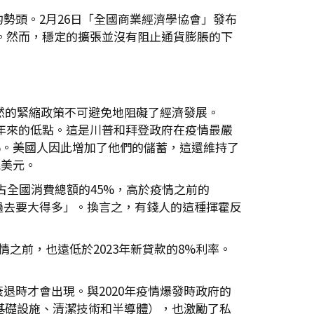
勢頭。2月26日「全國商業經濟學協會」發布
長率。然而，穩定的擴張並沒有阻止通貨膨脹的下
然的緊縮政策不可避免地阻礙了經濟發展。
50年來的低點。這是川普和拜登政府在疫情最嚴
6%。美國人因此增加了他們的儲蓄，這還維持了
兆美元。
費了占全國消費總額的45%，高於疫情之前的
過去要大得多」。換言之，有錢人的這種揮霍反
之前，也遠低於2023年新貸款的8%利率。
濟衰退時才會出現。與2020年疫情爆發時政府的
基礎設施、清潔技術和半導體），也激勵了私