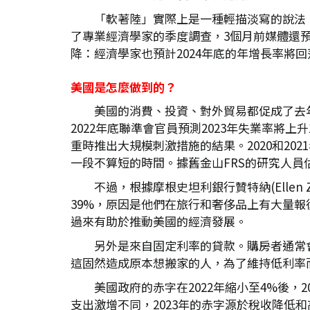
「軟著陸」實際上是一種輕描淡寫的說法
了專業經濟學家的季度調查，3個月前媒體還預測
降：經濟學家也預計2024年底的年增長率將回
美國是怎麼做到的？
美國的消費、投資、對外貿易都促成了去
2022年底聯準會官員預測2023年失業率將
重時推出大規模刺激措施的結果。2020和20
一段不算短的時間。據舊金山FRS的研究人員估
不過，根據摩根史坦利銀行贊特納(Elle
39%，原因是他們在旅行和奢侈品上有大量
過來有助於推動美國的經濟發展。
另外是來自固定利率的貸款。購房者通常會
這固然造成原本想搬家的人，為了維持低利率
美國政府的赤字在2022年縮小至4%後，
支出激增不同，2023年的赤字源於稅收降