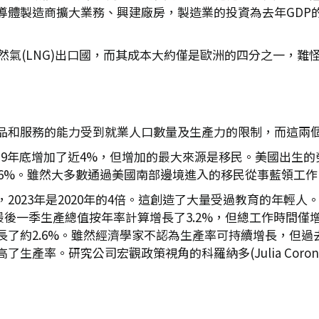
體製造商擴大業務、興建廠房，製造業的投資為去年GDP的
天然氣(LNG)出口國，而其成本大約僅是歐洲的四分之一，
品和服務的能力受到就業人口數量及生產力的限制，而這兩
019年底增加了近4%，但增加的最大來源是移民。美國出生的
16%。雖然大多數通過美國南部邊境進入的移民從事藍領工
023年是2020年的4倍。這創造了大量受過教育的年輕人。
年最後一季生產總值按年率計算增長了3.2%，但總工作時間僅
長了約2.6%。雖然經濟學家不認為生產率可持續增長，但
生產率。研究公司宏觀政策視角的科羅納多(Julia Coro