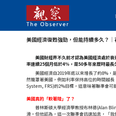
美國經濟復甦強勁，但能持續多久？│
美國財經界不久前才認為美國經濟處於衰退
率連續25
個月低於4%
，是50
多年來歷時最長
美國經濟自2019年底以來增長了約8%
然籠罩著美國，例如利率保持高位的時間越長，所
System, FRS)的2%目標，這意味著聯準
美國真的「軟著陸」了？
普林斯頓大學經濟學教授布林德(Alan Bl
滑。但他認為，這一次聯準會迅速加息，「我