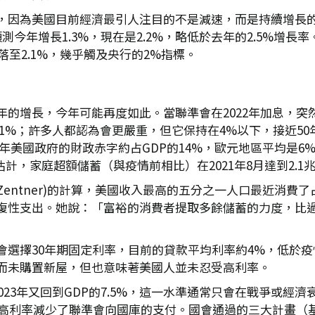
，因為美國目前經濟最引人注目的不是減速，而是持續增長的
今年增長1.3%，現在是2.2%，略低於去年的2.5%增
落至2.1%，幾乎觸及央行的2%指標。
年的增長，今年可能再度如此。當聯準會在2022年加息，突
上升1%；許多人都認為會更嚴重，但它保持在4%以下，接近
21年美國政府的財政赤字約占GDP的14%，歐元地區平均是
計，家庭超額儲蓄（與疫情前相比）在2021年8月達到2.1
n Zentner)的計算，美國收入最高的五分之一人口最近消
報復性支出。她說：「富裕的消費者提取多餘儲蓄的力度，比
選擇30年期固定利率，目前的貸款平均利率約4%，低於疫情
而未購置新屋，但也意味著美國人並未忍受高利率。
2023年又回到GDP的7.5%，這一水準通常只會在戰爭或經
低和高利率減少了聯準會向國庫的支付。國會通過的三大計畫（