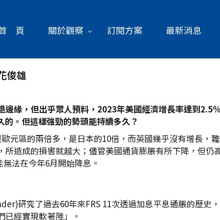
首 頁
關於觀察
訂閱方案
最新消息
花俊雄
邊緣，但出乎眾人預料，2023
年美國經濟增長率達到2.5
久的。但這樣強勁的勢頭能持續多久？
，是歐元區的兩倍多，是日本的10倍，而英國幾乎沒有增長，
造成的損害就越大；儘管美國通貨膨脹有所下降，但仍高於美國聯邦
會可能無法在今年6月開始降息。
inder)研究了過去60年來FRS 11次透過加息平息通脹的歷史
們已經實現軟著陸」。