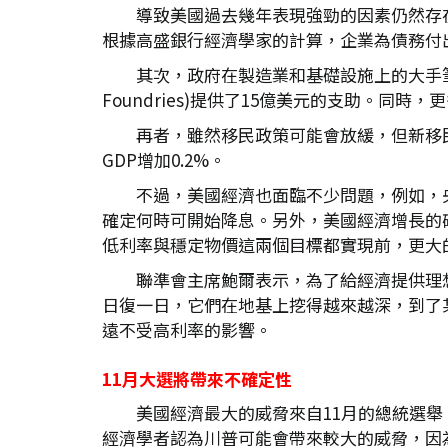
導致美國過去幾年表現強勁的因素仍然存
根據高盛銀行經濟學家的計算，企業為債務付出的利
其次，政府在製造業和基礎設施上的大手筆
Foundries)提供了15億美元的支助。同
再者，雖然移民政策可能會放緩，但新移民
GDP增加0.2%。
不過，美國經濟也面臨不少問題，例如，央
確定何時可開始降息。另外，美國經濟增長的
低利率與穩定物價這兩個目標都實現前，更大
聯準會主席鮑爾表示，為了給經濟提供理
日復一日，它們在地基上挖得越來越深，到了
遠不受高利率的影響。
11
月大選將帶來不確定性
美國經濟最大的威脅來自11月的總統選
經濟學者認為川普可能會帶來較大的威脅，因