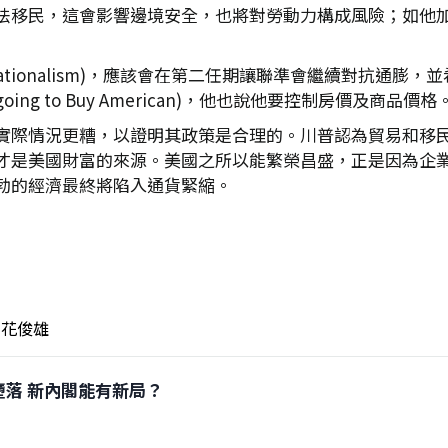
法移民，這會影響邊境安全，也將對勞動力構成風險；如他
 Nationalism)，應該會在第二任期讓聯準會繼續對抗通
ng to Buy American)，他也說他要控制房價及商品價格
實際情況更糟，以證明其政策是合理的。川普認為貿易和移
才是美國財富的來源。美國之所以能繁榮昌盛，正是因為企
勃的經濟最終將陷入通貨緊縮。
花俊雄
官箴墮落 新內閣能有新局？