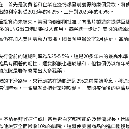
在。首先是消費者和企業在疫情爆發前獲得的廉價貸款，將
率將從2023年的4.2%，上升到2025年的4.5%。
投資尚未結束。美國商務部剛批准了向晶片製造商提供巨額撥款
時，更多的LNG出口港即將投入使用，這將進一步提升美國的能源
仍在加入美國勞動力市場。國會預算辦公室2月估計，當前的移民
行當前的短期利率為5.25-5.5%，這是20多年來的最高
確具有顯著的韌性，通貨膨脹也趨於緩和，但物價仍以每年約
的危險是聯準會開出太多猛藥。
想的下滑路徑，央行應該在通脹達到2%之前開始降息。穆迪
某個時候，一陣風就會把建築物吹倒。」美國疫情後的經濟
舉。不論是拜登連任或川普重返白宮都可能危及經濟成長，因
為他說要全面徵收10%的關稅，這將使美國商品的進口關稅