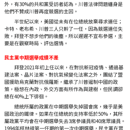
外，有30%的共和黨受訪者認為，川普法律問題纏身是
他們不贊成川普再度競選的主因。
半世紀以來，美國從未有在位總統放棄尋求連任；
卡特、老布希、川普三人只幹了一任，因為競選連任失
敗，拜登不想步他們的後塵，所以遲遲不宣布參選，主
要是在觀察時局、評估選情。
民主黨中期選舉成績不差
拜登2021年初上任以來，在對抗新冠疫情、通過基
建法案、晶片法案、對抗氣候變化法案之外，團結了盟
國援助烏克蘭對抗俄羅斯，繼承了川普遏制中國的政
策，極想在內政、外交方面有所作為與建樹，但民調卻
總在40%上下徘徊。
總統所屬的政黨在中期選舉失掉國會席，幾乎是美
國政治的鐵律。如果在任總統的支持率低於50%，其所
屬政黨平均會在中期選舉失去3席參議員和40席眾議員。
1994年柯林頓第一任期的第一次中期選舉，民主黨在眾