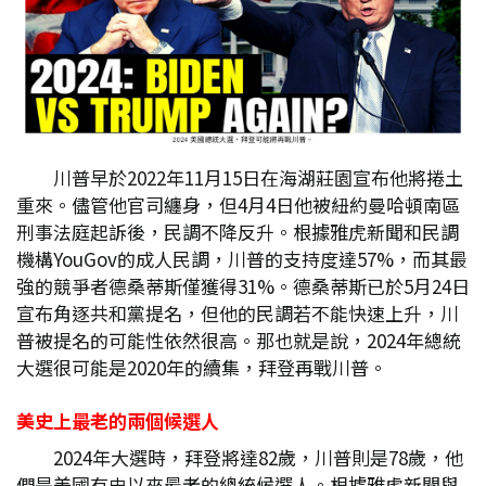
川普早於2022年11月15日在海湖莊園宣布他將捲土
重來。儘管他官司纏身，但4月4日他被紐約曼哈頓南區
刑事法庭起訴後，民調不降反升。根據雅虎新聞和民調
機構YouGov的成人民調，川普的支持度達57%，而其最
強的競爭者德桑蒂斯僅獲得31%。德桑蒂斯已於5月24日
宣布角逐共和黨提名，但他的民調若不能快速上升，川
普被提名的可能性依然很高。那也就是說，2024年總統
大選很可能是2020年的續集，拜登再戰川普。
美史上最老的兩個候選人
2024年大選時，拜登將達82歲，川普則是78歲，他
們是美國有史以來最老的總統候選人。根據雅虎新聞與