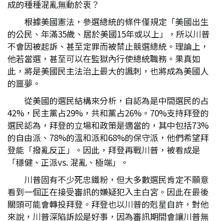
成的種種混亂無動於衷？
根據美國憲法，參選總統的條件僅規定「美國出生
的公民、年滿35歲、居於美國15年或以上」，所以川普
不會因被起訴、甚至定罪而被禁止競選總統。理論上，
他若當選，甚至可以在監獄內行使總統職務。果真如
此，將是美國民主法治上最大的諷刺，也將成為美國人
的噩夢。
從美國的選民結構來分析，自認為是中間選民的占
42%，民主黨占29%，共和黨占26%。70%支持拜登的
選民認為，拜登的立場和政策是適當的，其中包括73%
的自由派、78%的溫和派和68%的保守派，他們希望拜
登能「撥亂反正」。因此，拜登再戰川普，被看成是
「穩健、正派vs. 混亂、極端」。
川普固有不少死忠鐵粉，但大多數選民肯定不願意
看到一個正在接受審訊的嫌疑犯入主白宮。因此在最後
關頭可能會轉投拜登。拜登也以川普的剋星自許，對他
來說，川普深陷訴訟是好事，因為審訊期間會讓川普無