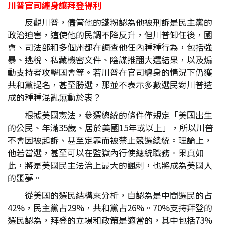
川普官司纏身讓拜登得利
反觀川普，儘管他的鐵粉認為他被刑訴是民主黨的
政治迫害，這使他的民調不降反升，但川普卸任後，國
會、司法部和多個州都在調查他任內種種行為，包括強
暴、逃稅、私藏機密文件、陰謀推翻大選結果，以及煽
動支持者攻擊國會等。若川普在官司纏身的情況下仍獲
共和黨提名，甚至勝選，那並不表示多數選民對川普造
成的種種混亂無動於衷？
根據美國憲法，參選總統的條件僅規定「美國出生
的公民、年滿35歲、居於美國15年或以上」，所以川普
不會因被起訴、甚至定罪而被禁止競選總統。理論上，
他若當選，甚至可以在監獄內行使總統職務。果真如
此，將是美國民主法治上最大的諷刺，也將成為美國人
的噩夢。
從美國的選民結構來分析，自認為是中間選民的占
42%，民主黨占29%，共和黨占26%。70%支持拜登的
選民認為，拜登的立場和政策是適當的，其中包括73%