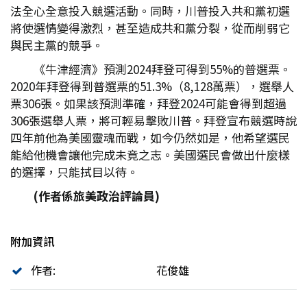
法全心全意投入競選活動。同時，川普投入共和黨初選
將使選情變得激烈，甚至造成共和黨分裂，從而削弱它
與民主黨的競爭。
《牛津經濟》預測2024拜登可得到55%的普選票。
2020年拜登得到普選票的51.3%（8,128萬票），選舉人
票306張。如果該預測準確，拜登2024可能會得到超過
306張選舉人票，將可輕易擊敗川普。拜登宣布競選時說
四年前他為美國靈魂而戰，如今仍然如是，他希望選民
能給他機會讓他完成未竟之志。美國選民會做出什麼樣
的選擇，只能拭目以待。
(
作者係旅美政治評論員)
附加資訊
作者:
花俊雄