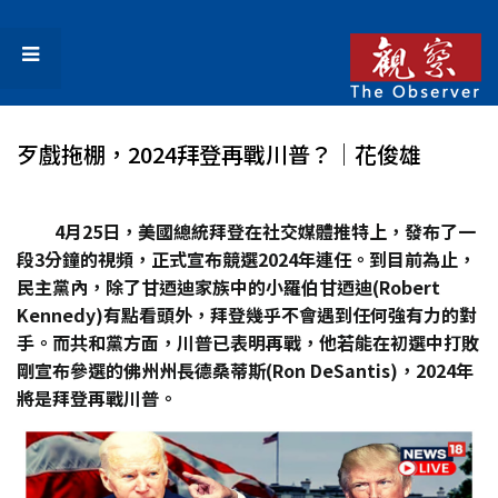
歹戲拖棚，2024拜登再戰川普？│花俊雄
4
月25
日，美國總統拜登在社交媒體推特上，發布了一
段3
分鐘的視頻，正式宣布競選2024
年連任。到目前為止，
民主黨內，除了甘迺迪家族中的小羅伯甘迺迪(Robert
Kennedy)
有點看頭外，拜登幾乎不會遇到任何強有力的對
手。而共和黨方面，川普已表明再戰，他若能在初選中打敗
剛宣布參選的佛州州長德桑蒂斯(Ron DeSantis)
，2024
年
將是拜登再戰川普。