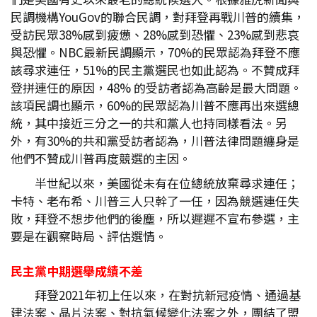
民調機構YouGov的聯合民調，對拜登再戰川普的續集，
受訪民眾38%感到疲憊、28%感到恐懼、23%感到悲哀
與恐懼。NBC最新民調顯示，70%的民眾認為拜登不應
該尋求連任，51%的民主黨選民也如此認為。不贊成拜
登拼連任的原因，48% 的受訪者認為高齡是最大問題。
該項民調也顯示，60%的民眾認為川普不應再出來選總
統，其中接近三分之一的共和黨人也持同樣看法。另
外，有30%的共和黨受訪者認為，川普法律問題纏身是
他們不贊成川普再度競選的主因。
半世紀以來，美國從未有在位總統放棄尋求連任；
卡特、老布希、川普三人只幹了一任，因為競選連任失
敗，拜登不想步他們的後塵，所以遲遲不宣布參選，主
要是在觀察時局、評估選情。
民主黨中期選舉成績不差
拜登2021年初上任以來，在對抗新冠疫情、通過基
建法案、晶片法案、對抗氣候變化法案之外，團結了盟