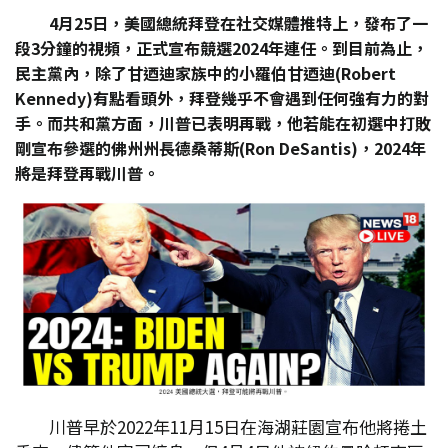
4
月25
日，美國總統拜登在社交媒體推特上，發布了一
段3
分鐘的視頻，正式宣布競選2024
年連任。到目前為止，
民主黨內，除了甘迺迪家族中的小羅伯甘迺迪(Robert
Kennedy)
有點看頭外，拜登幾乎不會遇到任何強有力的對
手。而共和黨方面，川普已表明再戰，他若能在初選中打敗
剛宣布參選的佛州州長德桑蒂斯(Ron DeSantis)
，2024
年
將是拜登再戰川普。
川普早於2022年11月15日在海湖莊園宣布他將捲土