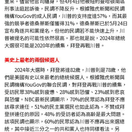
重來。儘管他官司纏身，但4月4日他被紐約曼哈頓南區
刑事法庭起訴後，民調不降反升。根據雅虎新聞和民調
機構YouGov的成人民調，川普的支持度達57%，而其最
強的競爭者德桑蒂斯僅獲得31%。德桑蒂斯已於5月24日
宣布角逐共和黨提名，但他的民調若不能快速上升，川
普被提名的可能性依然很高。那也就是說，2024年總統
大選很可能是2020年的續集，拜登再戰川普。
美史上最老的兩個候選人
2024年大選時，拜登將達82歲，川普則是78歲，他
們是美國有史以來最老的總統候選人。根據雅虎新聞與
民調機構YouGov的聯合民調，對拜登再戰川普的續集，
受訪民眾38%感到疲憊、28%感到恐懼、23%感到悲哀
與恐懼。NBC最新民調顯示，70%的民眾認為拜登不應
該尋求連任，51%的民主黨選民也如此認為。不贊成拜
登拼連任的原因，48% 的受訪者認為高齡是最大問題。
該項民調也顯示，60%的民眾認為川普不應再出來選總
統，其中接近三分之一的共和黨人也持同樣看法。另