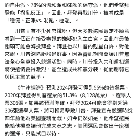
的自由派、78%的溫和派和68%的保守派，他們希望拜
登能「撥亂反正」。因此，拜登再戰川普，被看成是
「穩健、正派vs. 混亂、極端」。
川普固有不少死忠鐵粉，但大多數選民肯定不願意
看到一個正在接受審訊的嫌疑犯入主白宮。因此在最後
關頭可能會轉投拜登。拜登也以川普的剋星自許，對他
來說，川普深陷訴訟是好事，因為審訊期間會讓川普無
法全心全意投入競選活動。同時，川普投入共和黨初選
將使選情變得激烈，甚至造成共和黨分裂，從而削弱它
與民主黨的競爭。
《牛津經濟》預測2024拜登可得到55%的普選票。
2020年拜登得到普選票的51.3%（8,128萬票），選舉人
票306張。如果該預測準確，拜登2024可能會得到超過
306張選舉人票，將可輕易擊敗川普。拜登宣布競選時說
四年前他為美國靈魂而戰，如今仍然如是，他希望選民
能給他機會讓他完成未竟之志。美國選民會做出什麼樣
的選擇，只能拭目以待。