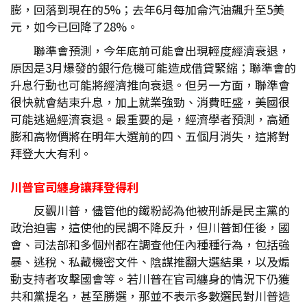
膨，回落到現在的5%；去年6月每加侖汽油飆升至5美
元，如今已回降了28%。
聯準會預測，今年底前可能會出現輕度經濟衰退，
原因是3月爆發的銀行危機可能造成借貸緊縮；聯準會的
升息行動也可能將經濟推向衰退。但另一方面，聯準會
很快就會結束升息，加上就業強勁、消費旺盛，美國很
可能逃過經濟衰退。最重要的是，經濟學者預測，高通
膨和高物價將在明年大選前的四、五個月消失，這將對
拜登大大有利。
川普官司纏身讓拜登得利
反觀川普，儘管他的鐵粉認為他被刑訴是民主黨的
政治迫害，這使他的民調不降反升，但川普卸任後，國
會、司法部和多個州都在調查他任內種種行為，包括強
暴、逃稅、私藏機密文件、陰謀推翻大選結果，以及煽
動支持者攻擊國會等。若川普在官司纏身的情況下仍獲
共和黨提名，甚至勝選，那並不表示多數選民對川普造