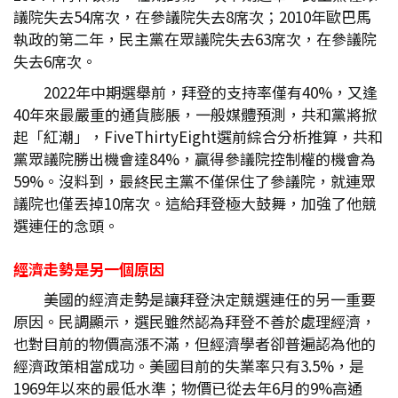
議院失去54席次，在參議院失去8席次；2010年歐巴馬
執政的第二年，民主黨在眾議院失去63席次，在參議院
失去6席次。
2022年中期選舉前，拜登的支持率僅有40%，又逢
40年來最嚴重的通貨膨脹，一般媒體預測，共和黨將掀
起「紅潮」，FiveThirtyEight選前綜合分析推算，共和
黨眾議院勝出機會達84%，贏得參議院控制權的機會為
59%。沒料到，最終民主黨不僅保住了參議院，就連眾
議院也僅丟掉10席次。這給拜登極大鼓舞，加強了他競
選連任的念頭。
經濟走勢是另一個原因
美國的經濟走勢是讓拜登決定競選連任的另一重要
原因。民調顯示，選民雖然認為拜登不善於處理經濟，
也對目前的物價高漲不滿，但經濟學者卻普遍認為他的
經濟政策相當成功。美國目前的失業率只有3.5%，是
1969年以來的最低水準；物價已從去年6月的9%高通