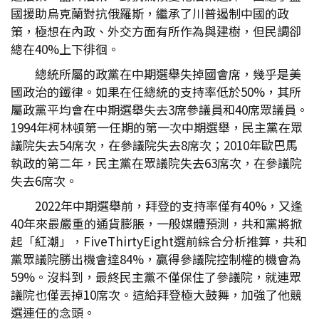
國援助烏克蘭對抗俄羅斯，繼承了川普遏制中國的政
策，極想在內政、外交方面有所作為與建樹，但民調卻
總在40%上下徘徊。
總統所屬的政黨在中期選舉失掉國會席，幾乎是美
國政治的鐵律。如果在任總統的支持率低於50%，其所
屬政黨平均會在中期選舉失去3席參議員和40席眾議員。
1994年柯林頓第一任期的第一次中期選舉，民主黨在眾
議院失去54席次，在參議院失去8席次；2010年歐巴馬
執政的第二年，民主黨在眾議院失去63席次，在參議院
失去6席次。
2022年中期選舉前，拜登的支持率僅有40%，又逢
40年來最嚴重的通貨膨脹，一般媒體預測，共和黨將掀
起「紅潮」，FiveThirtyEight選前綜合分析推算，共和
黨眾議院勝出機會達84%，贏得參議院控制權的機會為
59%。沒料到，最終民主黨不僅保住了參議院，就連眾
議院也僅丟掉10席次。這給拜登極大鼓舞，加強了他競
選連任的念頭。