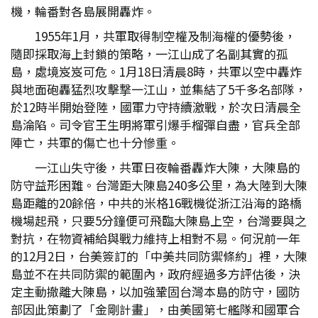
機，輪番對各島展開轟炸。
1955年1月，共軍取得制空權及制海權的優勢後，
隨即採取海上封鎖的策略，一江山成了名副其實的孤
島，處境岌岌可危。1月18日清晨8時，共軍以空中轟炸
與地面砲轟猛烈攻擊撃一江山，並集結了5千多名部隊，
於12時半開始登陸，國軍力守持續激戰，於次日清晨全
島淪陷。司令官王生明將軍引爆手榴彈自盡，官兵全部
陣亡，共軍的傷亡也十分慘重。
一江山失守後，共軍日夜輪番轟炸大陳，大陳島的
防守益形困難。台灣距大陳島240多公里，為大陸到大陳
島距離的20餘倍，中共的米格16戰機從浙江沿海的路橋
機場起飛，只要5分鐘便可飛臨大陳島上空，台灣要與之
對抗，在物資補給與戰力維持上相對不易。何況前一年
的12月2日，台美簽訂的「中美共同防禦條約」裡，大陳
島並不在共同防禦的範圍內，政府經過多方評估後，決
定主動撤離大陳島，以加強鞏固台灣本島的防守，國防
部因此策劃了「金剛計畫」，由美國第七艦隊和國軍合