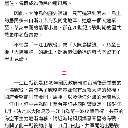
居住，偶爾成為漁民的避風所。
因此，大陳島的歷史很短，只可追溯到明末，島上
的居民多來自浙江沿海及閩北地區。這麼一個人煙罕
至，草萊未闢的蕞爾小島，卻在20世紀冷戰時期的國共
戰史中名留青史。
不管是「一江山戰役」或「大陳島撤退」，乃至日
後「大陳義胞」的誕生，都為這個動盪的時代下留下了
歷史見證。
二
一江山戰役是1949年國民政府轉進台灣後最重要的
一場戰役，當時為了戰略考量並保有反攻大陸的契機，
國府希望能固守金門、馬祖，以及浙江外海的大陳島與
一江山。但中共為防止美台簽訂共同防禦協定，1954年
1月，決定以大陳島及一江山為第一波攻擊目標。共軍的
海空軍主力逐漸南移，附近海域頻頻爆發零星的海戰，
掀開了此一戰役的序幕。11月1日起，共軍開始出動戰