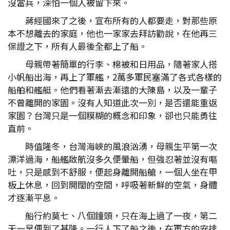
沒當兵，深怕一個人被留下來。
蔣經國來了之後，宣布所有的人都要走，對那些原
本不想離去的家庭，他也一家家去拜訪勸說，在他再三
保證之下，所有人最後全都上了船。
母親帶著簡單的行李、棉被和日用品，隨著家人搭
小帆船出海，再上了軍艦，2萬多軍民塞滿了各式各樣的
船舶和艦艇。他們看著漸去漸遠的大陳島，以及一輩子
不曾離開的家園。沒有人知道此次一別，是否還能重返
家園？台灣只是一個糢糊的概念和印象，卻也只能勇往
直前。
時值隆冬，台灣海峽的風浪汹湧，母親生平第一次
漂洋過海，船艦啟航沒多久便暈船，但強忍著並沒有嘔
吐，只是感到不舒服，便起身離開船艙，一個人坐在甲
板上休息，回到開闊的空間，呼吸著新鮮的空氣，身體
才逐漸平息。
船行約莫七、八個鐘頭，只在海上過了一夜，第二
天一早便到了基隆。一行人下了船之後，在軍方的安排