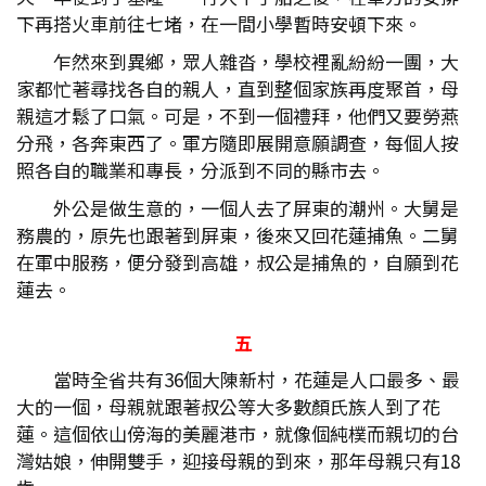
下再搭火車前往七堵，在一間小學暫時安頓下來。
乍然來到異鄉，眾人雜沓，學校裡亂紛紛一團，大
家都忙著尋找各自的親人，直到整個家族再度聚首，母
親這才鬆了口氣。可是，不到一個禮拜，他們又要勞燕
分飛，各奔東西了。軍方隨即展開意願調查，每個人按
照各自的職業和專長，分派到不同的縣市去。
外公是做生意的，一個人去了屏東的潮州。大舅是
務農的，原先也跟著到屏東，後來又回花蓮捕魚。二舅
在軍中服務，便分發到高雄，叔公是捕魚的，自願到花
蓮去。
五
當時全省共有36個大陳新村，花蓮是人口最多、最
大的一個，母親就跟著叔公等大多數顏氏族人到了花
蓮。這個依山傍海的美麗港市，就像個純樸而親切的台
灣姑娘，伸開雙手，迎接母親的到來，那年母親只有18