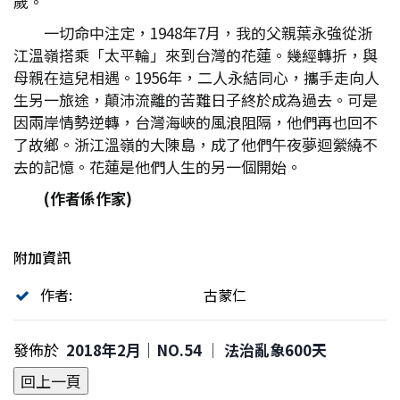
歲。
一切命中注定，1948年7月，我的父親葉永強從浙
江溫嶺搭乘「太平輪」來到台灣的花蓮。幾經轉折，與
母親在這兒相遇。1956年，二人永結同心，攜手走向人
生另一旅途，顛沛流離的苦難日子終於成為過去。可是
因兩岸情勢逆轉，台灣海峽的風浪阻隔，他們再也回不
了故鄉。浙江溫嶺的大陳島，成了他們午夜夢迴縈繞不
去的記憶。花蓮是他們人生的另一個開始。
(作者係作家)
附加資訊
作者:
古蒙仁
發佈於
2018年2月｜NO.54 │ 法治亂象600天