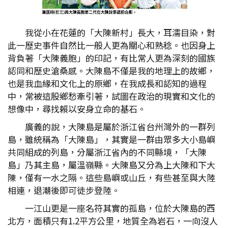
我從小在花蓮的「大陳新村」長大，耳濡目染，對
此一歷史事件自然比一般人更為關心和熟稔。也因身上
背負著「大陳義胞」的印記，有比常人更為深刻的國族
認同和歷史滄桑感。大陳島不僅是我的地理上的故鄉，
也是我血緣和文化上的原鄉，在我成長和認知的過程
中，常被這股鄉愁牽引著，試圖在政治的現實和文化的
想像中，尋找賴以安身立命的基石。
廣義的說，大陳島是屬於浙江省台州灣外的一群列
島，雖統稱為「大陳島」，其實是一群由眾多大小島嶼
共同組成的列島，分屬浙江省內的不同縣境，「大陳
島」乃其主島，屬溫嶺縣。大陳島又分為上大陳和下大
陳，僅有一水之隔。這些島嶼或山丘，有些甚至與大陸
相連，退潮後即可徒步登陸。
一江山更是一座名符其實的孤島，位於大陳島的西
北方，面積只有1.2平方公里，地質全為岩石，一向沒人