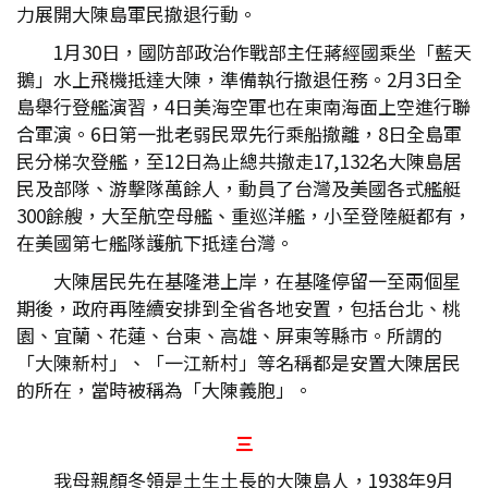
力展開大陳島軍民撤退行動。
1月30日，國防部政治作戰部主任蔣經國乘坐「藍天
鵝」水上飛機抵達大陳，準備執行撤退任務。2月3日全
島舉行登艦演習，4日美海空軍也在東南海面上空進行聯
合軍演。6日第一批老弱民眾先行乘船撤離，8日全島軍
民分梯次登艦，至12日為止總共撤走17,132名大陳島居
民及部隊、游擊隊萬餘人，動員了台灣及美國各式艦艇
300餘艘，大至航空母艦、重巡洋艦，小至登陸艇都有，
在美國第七艦隊護航下抵達台灣。
大陳居民先在基隆港上岸，在基隆停留一至兩個星
期後，政府再陸續安排到全省各地安置，包括台北、桃
園、宜蘭、花蓮、台東、高雄、屏東等縣市。所謂的
「大陳新村」、「一江新村」等名稱都是安置大陳居民
的所在，當時被稱為「大陳義胞」。
三
我母親顏冬領是土生土長的大陳島人，1938年9月