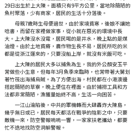
29日出生於上大陳。面積只有9平方公里，當地除簡陋的
魚村聚落，少有商家，居民的生活十分落後。
母親7歲時生母便過世，由於家境貧寒，後娘不讓她
唸書，而留在家裡做家事，從小就在惡劣的環境中長
大。上大陳沒水沒電，居民喝的是井水，晚上點的是煤
油燈。由於土地貧瘠，農作物生長不易，居民所吃的米
都是從浙江運來的，只要沒船上岸，就沒有米飯可吃。
上大陳的居民大多以捕魚為生，我的外公顏安玉平
常做些小生意，但每年3月魚季來臨時，也常帶著大舅划
著竹筏出海捕烏賊。為了方便出海，村民都在小港澳邊
搭起簡陋的草寮，晚上便住在裡面。由於捕撈工具和方
法都非常簡陋，漁獲量始終不高，生活一向困苦。
一江山淪陷後，中共的軍機轉而大肆轟炸大陳島，
幾乎無日或已，居民每天都活在戰爭的陰影之中，只要
敵機一來，防空警報嗚嗚一響，一家家扶老攜幼，都要
忙不迭地找防空洞躲警報。