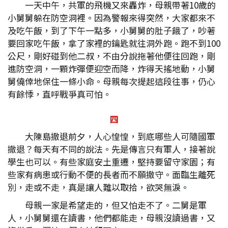
一天中午，共軍的飛機又來轟炸，母親帶著10歲的
小舅舅躲在防空洞裡。因為警報來得突然，大家都來不
及吃午飯，到了下午一點多，小舅舅的肚子餓了，吵著
要回家吃午飯，拿了家裡的鑰匙就往洞外跑。跑不到100
公尺，剛好碰到他二叔，不由分說拖著他便往回跑，剛
進防空洞，一顆炸彈便迎空而降，炸得天搖地動，小舅
舅僥倖地保住一條小命。母親每次提起這段往事，仍心
有餘悸，直呼戰爭真可怕。
四
大陳島撤退前夕，人心惶惶，到底哪些人可隨國軍
撤退？每天有不同的說法。先是傳言只有軍人，接著說
學生也可以。有些家庭安土重遷，堅持要留守家園；有
些家有病患或行動不便的長者而不願撤守。面臨生離死
別，走或不走，真是讓人難以取拾，欲哭無淚。
母親一家是希望走的，但又怕走不了。二舅是軍
人，小舅舅還在讀書，他們都能走，母親沒讀過書，又