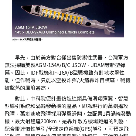
早先，由於美方對台僅出售防禦性武器，台灣軍方
無法採購美製AGM-154A/B/C JSOW、JDAM等新型彈
藥。因此，IDF戰機和F-16A/B型戰機雖有對地攻擊性
能，但作戰時，只能以空投炸彈/火箭轟炸目標區，戰機
被擊落的風險甚高。
對此，中科院便計畫仿造這類具備滑翔彈翼、智慧
型導引系統和渦輪發動機的產品，即為現行的萬劍遙攻
飛彈。萬劍遙攻飛彈採用彈翼滑翔，並配置1具渦輪發動
機，最大射程達200km，是轟炸敵方機場跑道的利器。
配合雷達慣性導引/全球定位系統(GPS)導引，可預定飛