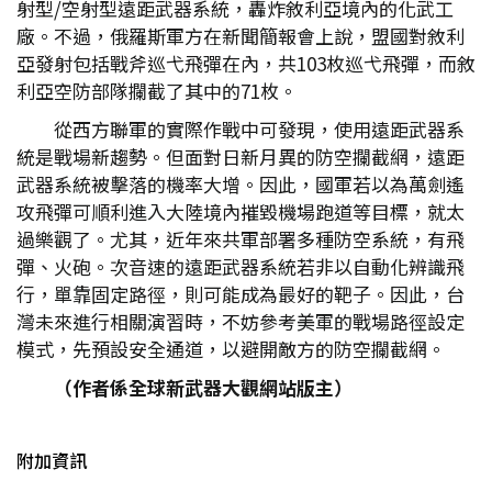
射型/空射型遠距武器系統，轟炸敘利亞境內的化武工
廠。不過，俄羅斯軍方在新聞簡報會上說，盟國對敘利
亞發射包括戰斧巡弋飛彈在內，共103枚巡弋飛彈，而敘
利亞空防部隊攔截了其中的71枚。
從西方聯軍的實際作戰中可發現，使用遠距武器系
統是戰場新趨勢。但面對日新月異的防空攔截網，遠距
武器系統被擊落的機率大增。因此，國軍若以為萬劍遙
攻飛彈可順利進入大陸境內摧毀機場跑道等目標，就太
過樂觀了。尤其，近年來共軍部署多種防空系統，有飛
彈、火砲。次音速的遠距武器系統若非以自動化辨識飛
行，單靠固定路徑，則可能成為最好的靶子。因此，台
灣未來進行相關演習時，不妨參考美軍的戰場路徑設定
模式，先預設安全通道，以避開敵方的防空攔截網。
（作者係全球新武器大觀網站版主）
附加資訊