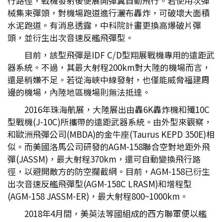
行路徑，戰機發射後便展開彈翼自動飛行。若使用次彈
械集束彈頭，對機場跑道進行灑布轟炸，可破壞大面積
水泥跑道。有消息透露，中科院計畫更換高爆破片彈
頭，並衍生出次音速反艦飛彈型。
目前，該型飛彈是IDF C/D型翔展戰機專用的遠距武
器系統。不過，其最大射程200km對大陸的機場而言，
還是稍嫌不足。若從海峽中線發射，也僅能威脅福建周
邊的機場，內陸地區機場則無法抵達。
2016年珠海航展，大陸展出由轟6K轟炸機和殲10C
型戰機(J-10C)所攜帶的遠距武器系統。由外型來觀察，
和歐洲飛彈公司(MBDA)的金牛座(Taurus KEPD 350E)相
似。而美國洛馬公司研發的AGM-158聯合空對地距外飛
彈(JASSM)，最大射程370km，還可自動變換飛行路
徑，以避開敵方的防空攔截網。目前，AGM-158已衍生
出次音速反艦飛彈型(AGM-158C LRASM)和增程型
(AGM-158 JASSM-ER)，最大射程800~1000km。
2018年4月間，美英法等國組成的西方聯軍便以艦