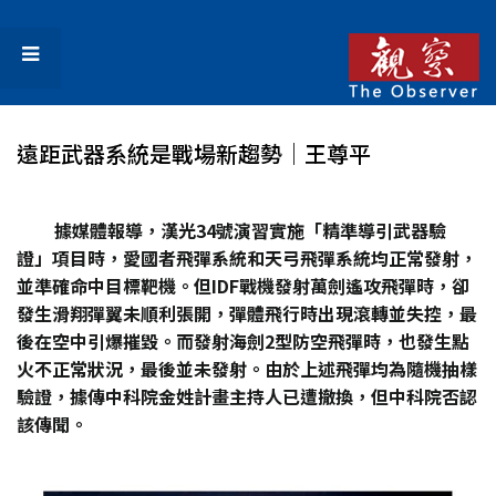
遠距武器系統是戰場新趨勢│王尊平
據媒體報導，漢光34號演習實施「精準導引武器驗
證」項目時，愛國者飛彈系統和天弓飛彈系統均正常發射，
並準確命中目標靶機。但IDF戰機發射萬劍遙攻飛彈時，卻
發生滑翔彈翼未順利張開，彈體飛行時出現滾轉並失控，最
後在空中引爆摧毀。而發射海劍2型防空飛彈時，也發生點
火不正常狀況，最後並未發射。由於上述飛彈均為隨機抽樣
驗證，據傳中科院金姓計畫主持人已遭撤換，但中科院否認
該傳聞。