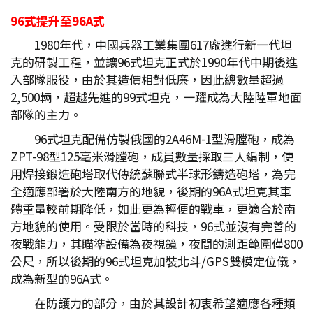
96式提升至96A式
1980年代，中國兵器工業集團617廠進行新一代坦
克的研製工程，並讓96式坦克正式於1990年代中期後進
入部隊服役，由於其造價相對低廉，因此總數量超過
2,500輛，超越先進的99式坦克，一躍成為大陸陸軍地面
部隊的主力。
96式坦克配備仿製俄國的2A46M-1型滑膛砲，成為
ZPT-98型125毫米滑膛砲，成員數量採取三人編制，使
用焊接鍛造砲塔取代傳統蘇聯式半球形鑄造砲塔，為完
全適應部署於大陸南方的地貌，後期的96A式坦克其車
體重量較前期降低，如此更為輕便的戰車，更適合於南
方地貌的使用。受限於當時的科技，96式並沒有完善的
夜戰能力，其瞄準設備為夜視鏡，夜間的測距範圍僅800
公尺，所以後期的96式坦克加裝北斗/GPS雙模定位儀，
成為新型的96A式。
在防護力的部分，由於其設計初衷希望適應各種類