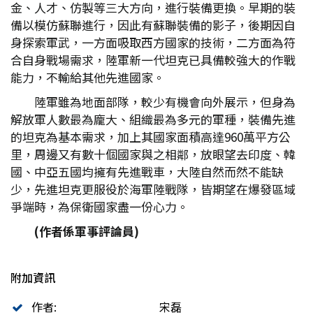
金、人才、仿製等三大方向，進行裝備更換。早期的裝
備以模仿蘇聯進行，因此有蘇聯裝備的影子，後期因自
身探索軍武，一方面吸取西方國家的技術，二方面為符
合自身戰場需求，陸軍新一代坦克已具備較強大的作戰
能力，不輸給其他先進國家。
陸軍雖為地面部隊，較少有機會向外展示，但身為
解放軍人數最為龐大、組織最為多元的軍種，裝備先進
的坦克為基本需求，加上其國家面積高達960萬平方公
里，周邊又有數十個國家與之相鄰，放眼望去印度、韓
國、中亞五國均擁有先進戰車，大陸自然而然不能缺
少，先進坦克更服役於海軍陸戰隊，皆期望在爆發區域
爭端時，為保衛國家盡一份心力。
(作者係軍事評論員)
附加資訊
作者:
宋磊