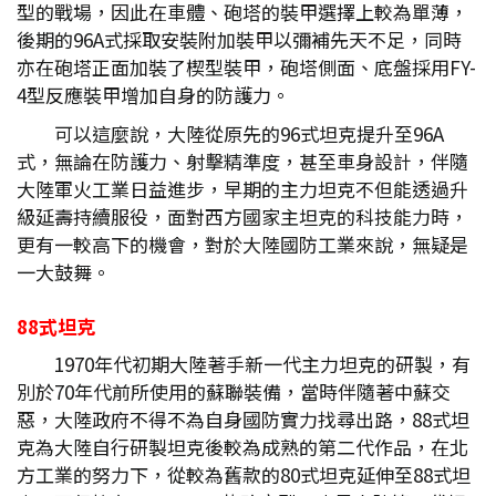
型的戰場，因此在車體、砲塔的裝甲選擇上較為單薄，
後期的96A式採取安裝附加裝甲以彌補先天不足，同時
亦在砲塔正面加裝了楔型裝甲，砲塔側面、底盤採用FY-
4型反應裝甲增加自身的防護力。
可以這麼說，大陸從原先的96式坦克提升至96A
式，無論在防護力、射擊精準度，甚至車身設計，伴隨
大陸軍火工業日益進步，早期的主力坦克不但能透過升
級延壽持續服役，面對西方國家主坦克的科技能力時，
更有一較高下的機會，對於大陸國防工業來說，無疑是
一大鼓舞。
88式坦克
1970年代初期大陸著手新一代主力坦克的研製，有
別於70年代前所使用的蘇聯裝備，當時伴隨著中蘇交
惡，大陸政府不得不為自身國防實力找尋出路，88式坦
克為大陸自行研製坦克後較為成熟的第二代作品，在北
方工業的努力下，從較為舊款的80式坦克延伸至88式坦