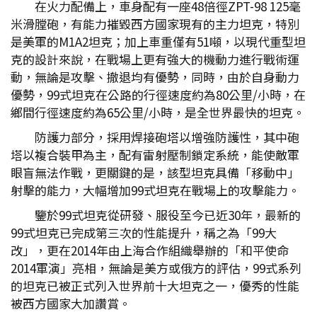
在火力配備上，車身配有一座48倍徑ZPT-98 125毫
米滑膛砲，有能力摧毀西方國家現有的主力坦克，特別
是美軍的M1A2坦克；加上車重僅有51噸，以現代重型坦
克的設計來說，在戰場上更有強大的機動力進行戰術運
動，無論是攻擊、撤退均有優勢，同時，由於自身動力
優勢，99式坦克在公路的行徑速度約為80公里/小時，在
鄉間行徑速度約為65公里/小時，是全世界最快的坦克。
防護力部分，採用焊接砲塔以增強防護性，其中砲
塔以複合裝甲為主，配有雷射壓制鎖定系統，能使敵軍
眼盲無法作戰，更關鍵的是，該型坦克具備「移動中」
射擊的能力，大幅增加99式坦克在戰場上的攻擊能力。
鑒於99式坦克從研發、服役至今已近30年，最新的
99式坦克已完成第三次的性能提升，稱之為「99大
改」，更在2014年由上海合作組織舉辦的「和平使命
2014軍演」亮相，無論是美方或俄方的評估，99式系列
的坦克已被正式列入世界前十大坦克之一，優秀的性能
被西方國家大加讚賞。