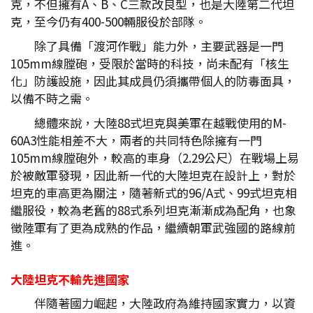
克，不但擁有A、B、C三款改良型，也是大陸第二代坦
克，至今仍有400-500輛服役於部隊。
除了具備「渡河作戰」能力外，主要武器是一門
105mm線膛砲，受限於當時的科技，尚未配有「核生
化」防護設施，因此其成員仍須攜帶個人的防毒面具，
以備不時之需。
總體來說，大陸88式坦克與美軍在越戰使用的M-
60A3性能相差不大，兩者的共同特色除擁有一門
105mm線膛砲外，較高的車身（2.29公尺）在戰場上易
於被敵軍發現，因此新一代的大陸坦克在設計上，對於
坦克的車高更為關注，隨著新式的96/A式、99式坦克相
繼服役，較為老舊的88式系列坦克漸漸成為配角，也象
徵陸軍有了更為成熟的作品，繼續朝軍武強國的路線前
進。
大陸坦克不輸先進國家
伴隨著國力崛起，大陸政府為維持國家實力，以資