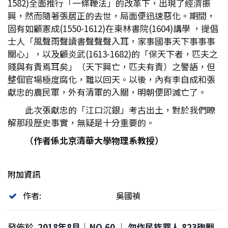
1582)全面推行「一條鞭法」的改革下，出現了經濟振
興，然而隨著張居正的去世，局面便迅速惡化。期間，
固有如顧憲成(1550-1612)在東林書院(1604)講學 ，提倡
士人「風聲雨聲讀書聲聲聲入耳，家事國事天下事事事
關心」，以及顧炎武(1613-1682)的「保天下者，匹夫之
賤與有責焉耳矣」（天下興亡，匹夫有責）之警語，但
整個官場極度腐化，難以回天。以後，內有李自成和張
獻忠的農民軍，外有清軍的入關，明朝便即滅亡了。
此次張獻忠的「江口沉銀」考古出土，對於我們瞭
解那段歷史事實，無疑是十分重要的。
（作者係北京清華大學物理系教授）
附加資訊
作者:
吳國禎
發佈於
2018年8月｜NO.60 │ 勿作民族罪人 823砲戰