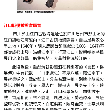
江口戰役被證實屬實
四川彭山江口古戰場遺址位於四川眉州市彭山區的
江口鎮岷江河道內。江口古鎮地勢險要，自古是兵家必
爭之地。1646年，明末農民首領張獻忠(1606－1647)率
部從成都出發，沿岷江南下，行至江口，遭明朝參將楊
展用火攻襲擊，船隻被焚，大量財物沉於江底。
此段戰役，雖然清朝彭遵泗在其編著的《蜀碧，楊
展傳》中有記載：「（張獻忠）率眾八萬，蔽江南下。
展起兵逆之，戰於彭山，分左右翼沖拒，別遣小船載火
器以攻賊舟。兵交，風大作，賊舟火。展身先士卒，殪
前鋒數人，賊崩敗，反走。江口兩岸逼仄，前後數千
艘，首尾相銜，聚不能退。風烈火猛，勢若燎原。展急
登岸促攻，槍銃弩矢，百道俱發，賊舟盡焚，士卒糜爛
幾盡，所掠金玉珠寶及銀鞘數千百，悉沉水底。」