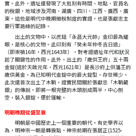
實。此外，遺址還發現了大批刻有時間、地點、官員名
的稅銀，地域涉及河南、湖廣、四川、江西、廣西、廣
東。這些是明代中晚期徵稅制度的實證，也是張獻忠主
要行軍路線的記錄。
出土的文物中，以虎鈕「永昌大元帥」金印最為耀
眼，是核心的文物。此印刻有「癸未年仲冬吉日造」
（即崇禎16年，西元1643年），對考證遺址年代和狀況
起了關鍵性的作用。此外，出土的「歲供王府」五十兩
金錠(造於天啟元年，西元1621年）是長沙府上供藩王的
歲供黃金，為已知明代金錠中的最大錠型，存世稀少。
此次還首次出土了木鞘，證實民間關於張獻忠「木鞘藏
銀」的傳說，即將一根完整的木頭剖成兩半，中心刨
空，裝入銀錠，便於運輸。
明朝晚期從盛至衰
明朝是中國歷史上一個重要的朝代。有史學界以
為，明神宗一朝是轉捩點。神宗前期在張居正(1525-