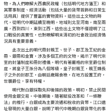
物，為人們瞭解大西農民政權（包括明代地方藩王）和
其軍事制度、經濟活動（包括大量的貨幣首飾和日常生
活用具）提供了豐富的實物資料。這些出土文物的時
代，從明代中期延續至晚明，地域則北至河南，南至兩
廣，西到四川，東到江西。這些出土文物不僅證明了江
口戰役的真實性，也對瞭解明末清初的社會政治經濟情
況具有重要意義。
此次出土的明代冊封親王、世子、郡王及王妃的金
冊、銀冊和金寶，涉及多個王府的文物，揭示了明代宗
室的封藩制度和冊封禮儀。明代有著嚴格的宗室爵位制
度，將皇子王孫分為八個等級，皇子封親王，親王嫡長
子之外的封郡王，由朝廷歲賜食祿，在地方設置王府，
世襲爵位，享有特權。
明代對白銀採取先抑後揚的政策。明初，禁止民間
使用金銀交易。中後期後，隨著賦役改革和「一條鞭
法」的推行，白銀成為主要流通和稅收的貨幣。江口遺
址發現的大量白銀，說明了明代中晚期白銀貨幣化的事