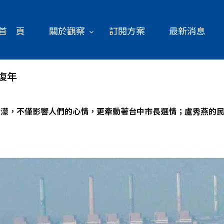
首 頁
關於觀察
訂閱方案
最新消息
復年
濛濛，不僅影響人們的心情，更牽動著台中市長選情；盧秀燕的