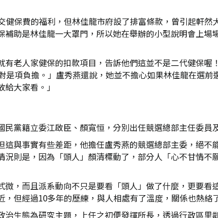
繳交健保費的福利，但林佳龍市府設了排富條款，曾引起軒然
保補助是林佳龍一大罩門，所以她在舉辦的小型說明會上場
就有老人家健保的扣款項目，告訴他們這並不是二代健保喔
，絕對是項負擔。」盧秀燕還說，她並不擔心如果林佳龍在選前
放給大家看。」
國民黨籍立委江啟臣、顏寬恒，分別出任競選總部主任委員
但這與事實有些差距，他擔任盧秀燕的競選總部主委，絕不
情況則是，因為「頭人」顏清標動了，部分人「心不甘情不
式微，而且派系動向不只是要看「頭人」做了什麼，更要看
近，但經過10多年的歷練，與人相處有了溫度，關係也熱絡
政治生態為研究主題，上任之初便發揮所長，透過行政區里