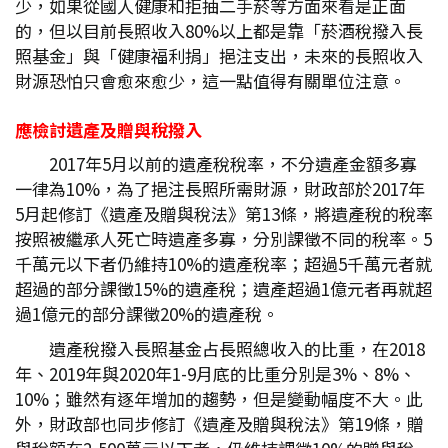
少，如果從國人健康和拒抽二手菸等方面來看是正面
的，但以目前長照收入80%以上都是靠「菸酒稅撥入長
照基金」與「健康福利捐」挹注支出，未來的長照收入
財源恐怕只會愈來愈少，這一點值得有關單位注意。
應檢討遺產及贈與稅撥入
2017年5月以前的遺產稅稅率，不分遺產金額多寡
一律為10%，為了挹注長照所需財源，財政部於2017年
5月起修訂《遺產及贈與稅法》第13條，將遺產稅的稅率
按照被繼承人死亡時遺產多寡，分別課徵不同的稅率。5
千萬元以下者仍維持10%的遺產稅率；超過5千萬元者就
超過的部分課徵15%的遺產稅；遺產超過1億元者再就超
過1億元的部分課徵20%的遺產稅。
遺產稅撥入長照基金占長照總收入的比重，在2018
年、2019年與2020年1-9月底的比重分別是3%、8%、
10%；雖然有逐年增加的趨勢，但是變動幅度不大。此
外，財政部也同步修訂《遺產及贈與稅法》第19條，贈