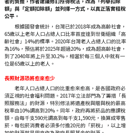
者的負擔，作者建議修訂所得稅法，改為「列舉扣除
額」與「定額扣除額」並列擇一方式，以真正落實租稅
公平。
根據國發會統計，台灣已於2018年成為高齡社會，
65歲以上老年人口占總人口比率首度達到世衛組織「高
齡社會」14%的標準。2020年台灣老人占總人口的比率
為16%，預估將於2025年超過20%，成為超高齡社會，
到了2040年將上升至30.2%，相當於每三個人中就有一
位是65歲以上的老人。
長照財源恐將愈來愈少
老年人口占總人口的比重愈來愈高，是各國政府必
須正視的社會福利問題。2017年立法部門為了籌措「長
照服務法」的財源，特別修法將遺產稅與贈與稅的最高
稅率由10%調高到20%。同年，政府再將菸品的應課稅
額，由每千支590元調高到每千支1,590元，換算成零售
菸，每包菸消費者必須多付擔20元的「菸稅」，以上增
加的財源就是用來作為政府長照基金的財源。