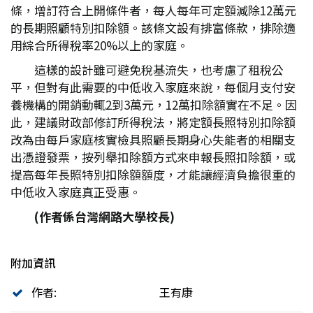
條，增訂符合上開條件者，每人每年可定額減除12萬元
的長期照顧特別扣除額。該條文設有排富條款，排除適
用綜合所得稅率20%以上的家庭。
這樣的設計雖可避免稅基流失，也考慮了租稅公
平，但對有此需要的中低收入家庭來說，每個月支付安
養機構的開銷動輒2到3萬元，12萬扣除額實在不足。因
此，建議財政部修訂所得稅法，將定額長照特別扣除額
改為由每戶家庭核實檢具照顧長期身心失能者的相關支
出憑證發票，按列舉扣除額方式來申報長照扣除額，或
提高每年長照特別扣除額額度，才能讓經濟負擔很重的
中低收入家庭真正受惠。
(
作者係台灣網路大學校長)
附加資訊
作者:
王有康