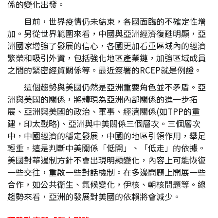
係的變化出發。
目前，世界疫情仍未結束，各國面臨的不確定性增
加。另從世界範圍來看，中國與亞洲經濟復甦明顯，亞
洲國家增強了發展的信心，各國更加看重區域內的經濟
繁榮和吸引外資，包括強化地區產業鏈，加強區域成員
之間的緊密經貿關係等。最近簽署的RCEP就是例證。
這個趨勢與美國仍然是亞洲重要角色並不矛盾。亞
洲與美國的關係，將體現為亞洲內部關係的進一步拓
展、亞洲與美國的政治、軍事、經濟關係(如TPP的重
建，印太戰略)、亞洲與中美關係三個層次。三個層次
中，中國經濟的穩定發展，中國的地區引領作用，舉足
輕重。這是判斷中美關係「低開」、「低走」的依據。
美國對華遏制方針不會出現明顯變化，內容上可能恢復
一些交往，重啟一些對話機制。在多邊問題上開展一些
合作，如公共衛生、氣候變化，伊核、朝核問題等。總
趨勢來看，亞洲的發展對美國的依賴將會減少。