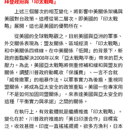
拜登政府與「印太戰略」
上述三個層次的相互變化，將影響中美關係架構與
美國對台政策。這裡從第二層次，即美國的「印太戰
略」展開，這也是美國的優勢所在。
從美國的全球戰略觀之，目前美國與亞洲的軍事、
外交關係表現為：盟友關係、區域經濟、「印太戰略」
和中美關係四條線。在中美關係「低開」的背景下，新
政府面臨解決2008年以來「亞太戰略平衡」帶來的巨大
壓力。為此，美國亞太戰略將側重修補和緩和與盟友的
關係，調整川普政府動輒收「保護費」、一言不合就
「威脅撤軍」的粗暴作法。以軍事實力為後盾，重視同
盟關係，將成為亞太安全的政策重點。美國一些專家用
「不是如何加固同盟關係」，來表達美國與亞太安全的
這種「平衡實力與承諾」之間的關係。
在執行上，有效載體就是繼續推進「印太戰略」。
變化在於，川普政府推進的「美日印澳合作」目標寬
泛，收效甚微。印度一直搖搖擺擺，欲多方漁利，日本