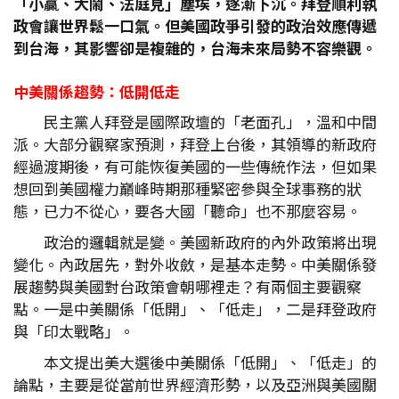
「小贏、大鬧、法庭見」塵埃，逐漸下沉。拜登順利執
政會讓世界鬆一口氣。但美國政爭引發的政治效應傳遞
到台海，其影響卻是複雜的，台海未來局勢不容樂觀。
中美關係趨勢：低開低走
民主黨人拜登是國際政壇的「老面孔」，溫和中間
派。大部分觀察家預測，拜登上台後，其領導的新政府
經過渡期後，有可能恢復美國的一些傳統作法，但如果
想回到美國權力巔峰時期那種緊密參與全球事務的狀
態，已力不從心，要各大國「聽命」也不那麼容易。
政治的邏輯就是變。美國新政府的內外政策將出現
變化。內政居先，對外收斂，是基本走勢。中美關係發
展趨勢與美國對台政策會朝哪裡走？有兩個主要觀察
點。一是中美關係「低開」、「低走」，二是拜登政府
與「印太戰略」。
本文提出美大選後中美關係「低開」、「低走」的
論點，主要是從當前世界經濟形勢，以及亞洲與美國關