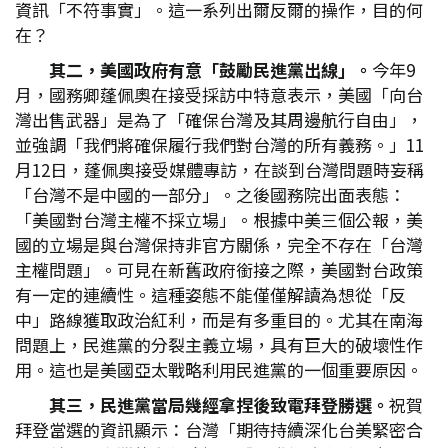
資訊「不符事實」。這一系列出爾反爾的操作，目的何
在？
其二，美國政府有意「鼓勵民進黨出線」。
今年9
月，國務卿蓬佩奧在接受採訪中特意表示，美國「向台
灣出售武器」是為了「確保台灣及其周邊航行自由」，
並強調「我們將確保履行我們對台灣的所有義務。」11
月12日，蓬佩奧接受媒體專訪，在談到台灣問題時妄稱
「台灣不是中國的一部分」。之後國務院出面表態：
「美國對台灣主權不採立場」。根據中美三個公報，美
國的立場是與台灣保持非官方關係，完全不存在「台灣
主權問題」。可見在新舊政府銜接之際，美國對台政策
有一定的連續性。這種姿態不能僅僅解讀為想從「反
中」路線獲取政治紅利，而是有多重目的。尤其在南海
問題上，民進黨的分裂主義立場，具有巨大的破壞性作
用。這也是美國亞太戰略利用民進黨的一個重要原因。
其三，民進黨當局幾經拿捏後致電拜登勝選。
祝賀
拜登當選的資訊顯示：台灣「期待持續深化台美緊密合