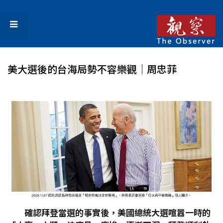
美大選後的台海局勢不容樂觀｜周忠菲
確認拜登當選的事實後，美國總統大選喧囂一時的