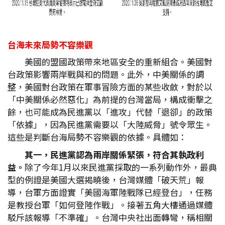
台海未來局勢不容樂觀
美國的盟國政策帶來地區安全的重新組合。美國對
台政策影響兩岸戰與和的問題。此外，中美關係的調
整，美國對台政策在軍事冒險方面的某些收斂，對於以
「中美關係必然惡化」為前提的台灣當局，構成衝擊之
餘，也可能成為民進黨以「進攻」代替「退卻」的政策
「依據」，因為民進黨需要以「大陸威脅」號令眾生。
這些是判斷台海局勢不容樂觀的依據。具體如：
其一，民進黨認為兩岸關係緊張，符合其執政利
益。
除了今年1月以來民進黨採取的一系列動作外，最典
型的例證是美國大選揭曉後，台灣媒體「破天荒」報
導，台軍方面證實「美國海軍陸戰隊已經登台」，任務
是教授台軍「如何登陸作戰」。接著五角大樓通過媒體
駁斥該報導「不準確」。台灣中央社出面轉彎，稱相關