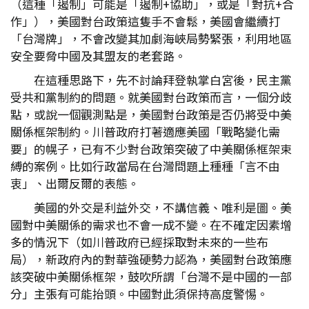
（這種「遏制」可能是「遏制+協助」，或是「對抗+合
作」），美國對台政策這隻手不會鬆，美國會繼續打
「台灣牌」，不會改變其加劇海峽局勢緊張，利用地區
安全要脅中國及其盟友的老套路。
在這種思路下，先不討論拜登執掌白宮後，民主黨
受共和黨制約的問題。就美國對台政策而言，一個分歧
點，或說一個觀測點是，美國對台政策是否仍將受中美
關係框架制約。川普政府打著適應美國「戰略變化需
要」的幌子，已有不少對台政策突破了中美關係框架束
縛的案例。比如行政當局在台灣問題上種種「言不由
衷」、出爾反爾的表態。
美國的外交是利益外交，不講信義、唯利是圖。美
國對中美關係的需求也不會一成不變。在不確定因素增
多的情況下（如川普政府已經採取對未來的一些布
局），新政府內的對華強硬勢力認為，美國對台政策應
該突破中美關係框架，鼓吹所謂「台灣不是中國的一部
分」主張有可能抬頭。中國對此須保持高度警惕。