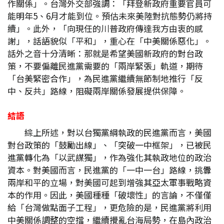
作關係」。台灣外交部強調：「拜登新政府重要官員可
能明年5、6月才能到位。預估未來美陸對抗態勢仍將持
續」。此外，「向現任的川普政府傳達我方由衷的感
謝」，話語貌似「平和」，重心在「中美關係惡化」。
話外之音十分清晰：那就是希望美國新政府的對台政
策，不要偏離民進黨需要的「兩岸緊張」軌道，期待
「台美緊密合作」，為民進黨繼續無節制地推行「反
中、反共」路線，阻礙兩岸關係發展提供保障。
結語
綜上所述，對以台獨黨綱執政的民進黨而言，美國
對台政策的「鼓勵出線」、「突破一中框架」，已被民
進黨轉化為「以武謀獨」，作為強化其執政地位的政治
資本。對美國而言，民進黨的「一中一台」路線，挑釁
兩岸和平的立場，對美國可起到增強其亞太軍事戰略資
本的作用。因此，美國種種「破壞性」的言論，不僅僅
給「台灣做點面子工程」，更危險的是，民進黨將利用
中美關係調整的空擋，繼續攪亂台海局勢，在島內政治