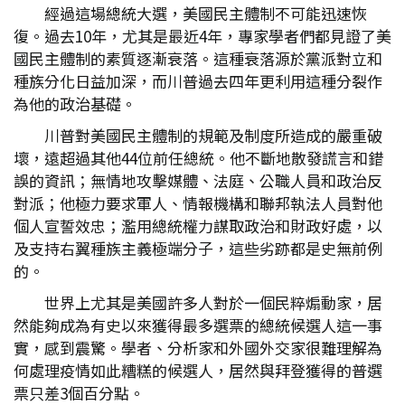
經過這場總統大選，美國民主體制不可能迅速恢
復。過去10年，尤其是最近4年，專家學者們都見證了美
國民主體制的素質逐漸衰落。這種衰落源於黨派對立和
種族分化日益加深，而川普過去四年更利用這種分裂作
為他的政治基礎。
川普對美國民主體制的規範及制度所造成的嚴重破
壞，遠超過其他44位前任總統。他不斷地散發謊言和錯
誤的資訊；無情地攻擊媒體、法庭、公職人員和政治反
對派；他極力要求軍人、情報機構和聯邦執法人員對他
個人宣誓效忠；濫用總統權力謀取政治和財政好處，以
及支持右翼種族主義極端分子，這些劣跡都是史無前例
的。
世界上尤其是美國許多人對於一個民粹煽動家，居
然能夠成為有史以來獲得最多選票的總統候選人這一事
實，感到震驚。學者、分析家和外國外交家很難理解為
何處理疫情如此糟糕的候選人，居然與拜登獲得的普選
票只差3個百分點。