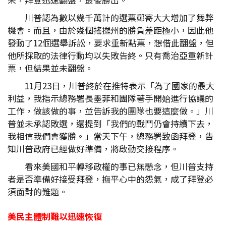
川普認為數以幾千萬計的選票郵寄大大增加了舞弊
機會。而且，由於幾個搖擺州的勝負差距極小，因此他
發動了12個選舉訴訟，要求重新點票，想借此翻盤，但
他所採取的法律行動均以失敗告終。只有喬治亞重新計
票，但結果並未翻盤。
11月23日，川普終於在推特表示「為了國家的最大
利益，我指示總務署長墨菲和團隊著手開始進行協議的
工作，做該做的事，並告訴我的團隊也要這麼做。」川
普並未承認敗選，還提到「我們的戰鬥仍會持續下去，
我相信我們會獲勝。」當天下午，總務署致函拜登，告
知川普政府已經做好準備，將啟動交接程序。
看來美國和平轉移政權的事已無懸念，但川普支持
者是否準備好接受拜登，撫平心中的怨氣，成了拜登必
須面對的難題。
美民主體制難以迅速恢復