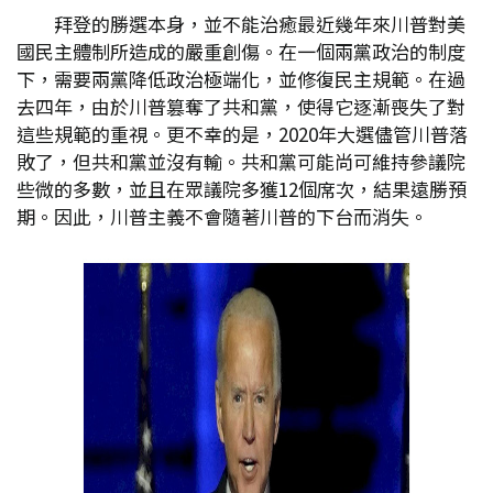
拜登的勝選本身，並不能治癒最近幾年來川普對美
國民主體制所造成的嚴重創傷。在一個兩黨政治的制度
下，需要兩黨降低政治極端化，並修復民主規範。在過
去四年，由於川普篡奪了共和黨，使得它逐漸喪失了對
這些規範的重視。更不幸的是，2020年大選儘管川普落
敗了，但共和黨並沒有輸。共和黨可能尚可維持參議院
些微的多數，並且在眾議院多獲12個席次，結果遠勝預
期。因此，川普主義不會隨著川普的下台而消失。