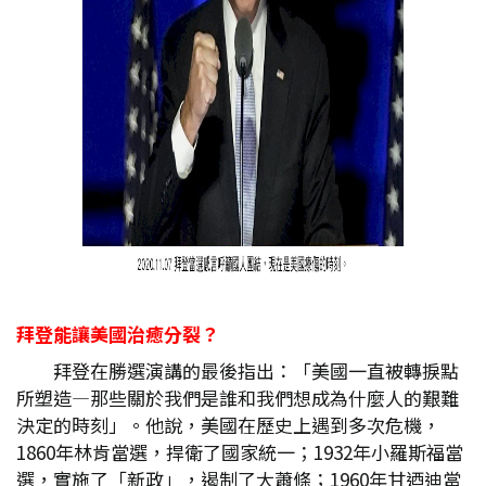
拜登能讓美國治癒分裂？
拜登在勝選演講的最後指出：「美國一直被轉捩點
所塑造—那些關於我們是誰和我們想成為什麼人的艱難
決定的時刻」。他說，美國在歷史上遇到多次危機，
1860年林肯當選，捍衛了國家統一；1932年小羅斯福當
選，實施了「新政」，遏制了大蕭條；1960年甘迺迪當