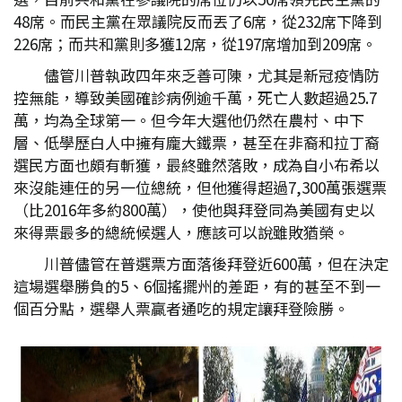
48席。而民主黨在眾議院反而丟了6席，從232席下降到
226席；而共和黨則多獲12席，從197席增加到209席。
儘管川普執政四年來乏善可陳，尤其是新冠疫情防
控無能，導致美國確診病例逾千萬，死亡人數超過25.7
萬，均為全球第一。但今年大選他仍然在農村、中下
層、低學歷白人中擁有龐大鐵票，甚至在非裔和拉丁裔
選民方面也頗有斬獲，最終雖然落敗，成為自小布希以
來沒能連任的另一位總統，但他獲得超過7,300萬張選票
（比2016年多約800萬），使他與拜登同為美國有史以
來得票最多的總統候選人，應該可以說雖敗猶榮。
川普儘管在普選票方面落後拜登近600萬，但在決定
這場選舉勝負的5、6個搖擺州的差距，有的甚至不到一
個百分點，選舉人票贏者通吃的規定讓拜登險勝。