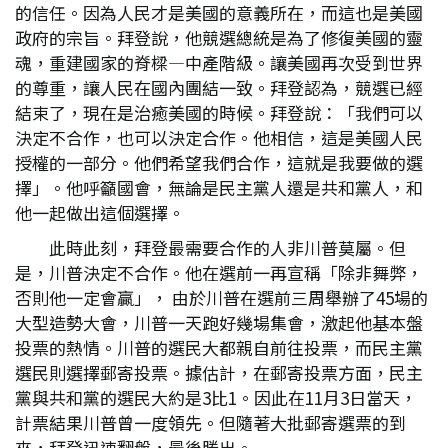
的信任。因為人民才是美國的意義所在，而這也是美國
政府的宗旨。拜登說，他競選總統是為了修復美國的靈
魂，重建國家的脊樑—中產階級。讓美國再次受到世界
的尊重，讓人民在國內團結一致。拜登認為，競選已經
結束了，現在是治癒美國的時候。拜登說：「我們可以
決定不合作，也可以決定合作。他相信，這是美國人民
授權的一部分。他們希望我們合作，這就是我要做的選
擇」。他呼籲國會，無論是民主黨人還是共和黨人，和
他一起做出這個選擇。
此時此刻，拜登最需要合作的人非川普莫屬。但
是，川普決定不合作。他在選前一再宣稱「除非舞弊，
否則他一定會贏」， 由於川普在選前三周舉辦了45場的
大型造勢大會，川普一天跑好幾場集會，激起他基本盤
投票的熱情。川普的選民大都親自前往投票，而民主黨
選民則選擇郵寄投票。據估計，在郵寄投票方面，民主
黨與共和黨的選民大約是3比1。因此在11月3日當天，
計票結果川普曾一度領先。但隨著大批郵寄選票的到
來，拜登迅速翻盤，最後勝出。