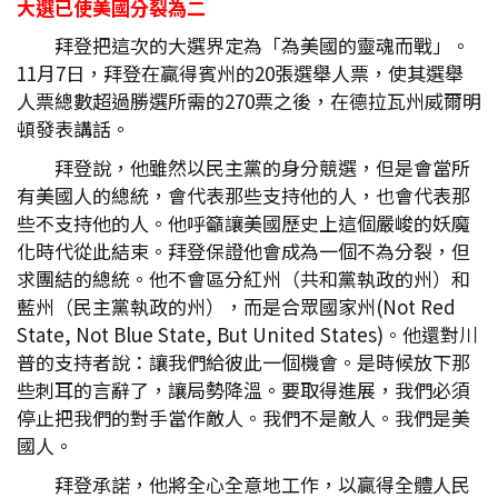
大選已使美國分裂為二
拜登把這次的大選界定為「為美國的靈魂而戰」。
11月7日，拜登在贏得賓州的20張選舉人票，使其選舉
人票總數超過勝選所需的270票之後，在德拉瓦州威爾明
頓發表講話。
拜登說，他雖然以民主黨的身分競選，但是會當所
有美國人的總統，會代表那些支持他的人，也會代表那
些不支持他的人。他呼籲讓美國歷史上這個嚴峻的妖魔
化時代從此結束。拜登保證他會成為一個不為分裂，但
求團結的總統。他不會區分紅州（共和黨執政的州）和
藍州（民主黨執政的州），而是合眾國家州(Not Red
State, Not Blue State, But United States)。他還對川
普的支持者說：讓我們給彼此一個機會。是時候放下那
些刺耳的言辭了，讓局勢降溫。要取得進展，我們必須
停止把我們的對手當作敵人。我們不是敵人。我們是美
國人。
拜登承諾，他將全心全意地工作，以贏得全體人民