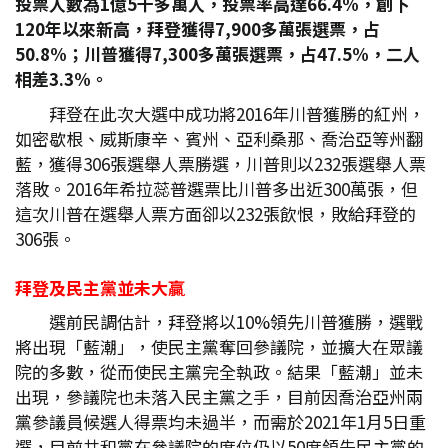
投票人數為1
億5
千多萬人，投票率高達66.4%
，創下
120
年以來新高，拜登獲得7,900
多萬張選票，占
50.8%
；川普獲得7,300
多萬張選票，占47.5%
，二人
相差3.3%
。
拜登在此次大選中成功將2016年川普獲勝的紅州，
如密歇根、威斯康辛、賓州、亞利桑那、喬治亞等州翻
藍，獲得306張選舉人票勝選，川普則以232張選舉人票
落敗。2016年希拉蕊普選票比川普多出近300萬張，但
這次川普在選舉人票方面卻以232張飲恨，敗給拜登的
306張。
拜登及民主黨並未大贏
選前民調估計，拜登將以10%領先川普獲勝，選戰
將出現「藍潮」，使民主黨奪回參議院，並擴大在眾議
院的多數，從而使民主黨完全執政。結果「藍潮」並未
出現，參議院也未落入民主黨之手，目前因喬治亞州兩
黨參議員候選人得票均未過半，而需於2021年1月5日重
選，目前共和黨在參議院的席位仍以50席領先民主黨的