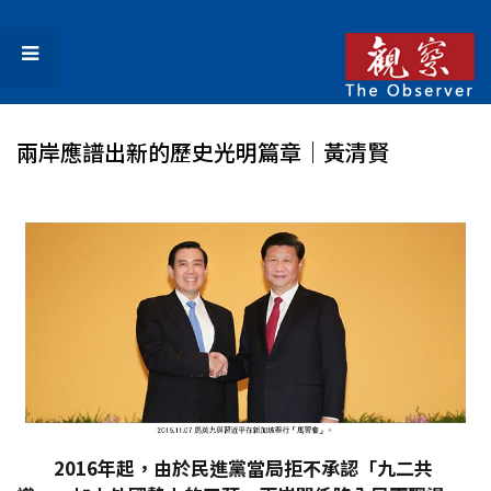
兩岸應譜出新的歷史光明篇章｜黃清賢
2016
年起，由於民進黨當局拒不承認「九二共