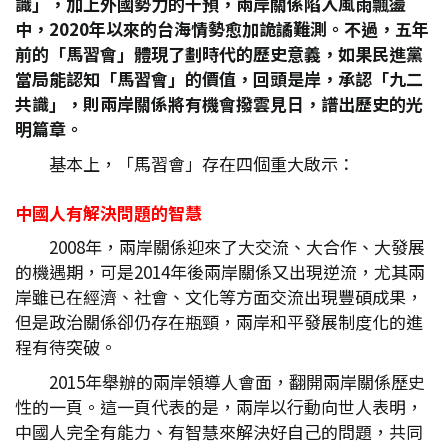
識」，加上外國勢力的干預，兩岸關係陷入風雨飄盪
中，2020
年以來的台海情勢愈加詭譎難測。不過，五年
前的「馬習會」體現了劃時代的歷史意義，如果民進黨
當局能認知「馬習會」的價值，回頭是岸，承認「九二
共識」，則兩岸關係將有機會撥雲見日，譜出歷史的光
明篇章。
基本上，「馬習會」存在四個重大啟示：
中國人有解決問題的智慧
2008年，兩岸關係迎來了大交流、大合作、大發展
的機遇期，可是2014年後兩岸關係又出現逆流，尤其兩
岸雖已在經濟、社會、文化等方面交流出現豐碩成果，
但是政治關係卻仍存在瓶頸，兩岸和平發展制度化的進
程有待突破。
2015年舉辦的兩岸領導人會面，翻開兩岸關係歷史
性的一頁。這一頁代表的是，兩岸以行動向世人表明，
中國人完全有能力、有智慧來解決好自己的問題，共同