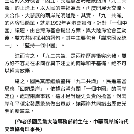
生活的大好機會。因此，民進黨當局應該回到「九二共
識」的正途上，以人民的幸福為念，再度開展大交流、
大合作、大發展的兩岸光明道路。其實，「九二共識」
的內容很簡單，就是1992年香港會談時，針對「一個中
國」議題，由台灣海基會提出方案，與大陸海協會互動
後，雙方共同採用的詞句，其中主要包含「謀求國家統
一」、「堅持一個中國」。
進而言之，「九二共識」是兩岸歷經衝突磨難，雙
方好不容易在求同存異下建立的兩岸和平基礎，絕不可
以輕言放棄。
總之，國民黨應繼續堅持「九二共識」，民進黨當
局應「回頭是岸」，依據台灣有關「一個中國」的兩岸
定位，處理兩岸事務，這才是對歷史負責的擔當，對兩
岸和平穩定發展繁榮做出貢獻，讓兩岸共同譜出歷史光
明的新篇章。
(
作者係國民黨大陸事務部前主任、中華兩岸新時代
交流協會理事長)