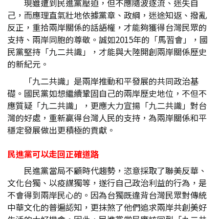
現雖遭到民進黨壓迫，但不應隨波逐流、迷失自
己，而應理直氣壯地依據黨章、政綱，迷途知返、撥亂
反正，重拾兩岸關係的話語權，才能夠獲得台灣民眾的
支持、兩岸同胞的尊敬。誠如2015年的「馬習會」，國
民黨堅持「九二共識」，才能與大陸開創兩岸關係歷史
的新紀元。
「九二共識」是兩岸推動和平發展的共同政治基
礎。國民黨如想繼續鞏固自己的兩岸歷史地位，不但不
應質疑「九二共識」，更應大力宣揚「九二共識」對台
灣的好處，重新贏得台灣人民的支持，為兩岸關係和平
穩定發展做出更積極的貢獻。
民進黨可以走回正確道路
民進黨當局不顧時代趨勢，恣意採取了聯美反華、
文化台獨、以疫謀獨等，遂行自己政治利益的行為，是
不會得到兩岸民心的。因為台獨既違背台灣民眾對傳統
中華文化的普遍認知，更抹煞了他們追求兩岸共創美好