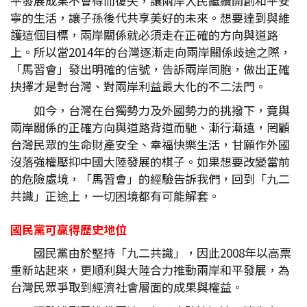
平發展成果不會得而復失，讓兩岸人民繼續開創和平安
寧的生活，讓子孫後代共享美好的未來。想要達到與維
護這個目標，兩岸關係就必須走在正確的方向與道路
上。所以當2014年的台灣逐漸走向兩岸關係歧途之際，
「馬習會」發出明確的信號，告訴兩岸同胞，做出正確
抉擇才是對台灣、對兩岸利益最大化的不二法門。
如今，台灣在台獨勢力及外國勢力的挑撥下，竟與
兩岸關係的正確方向與道路背道而馳、漸行漸遠，罔顧
台灣民眾的生命財產安全、幸福快樂生活，甘願作外國
沒落強權壓抑中國大陸發展的棋子。如果想要改變當前
的危險處境，「馬習會」的經驗告訴我們，回到「九二
共識」正途上，一切困境都有可能解套。
國民黨可贏得歷史地位
國民黨由於堅持「九二共識」，因此2008年以高票
重新站起來，更順利與大陸合力推動兩岸和平發展，為
台灣民眾爭取到經濟社會層面的成果與權益。