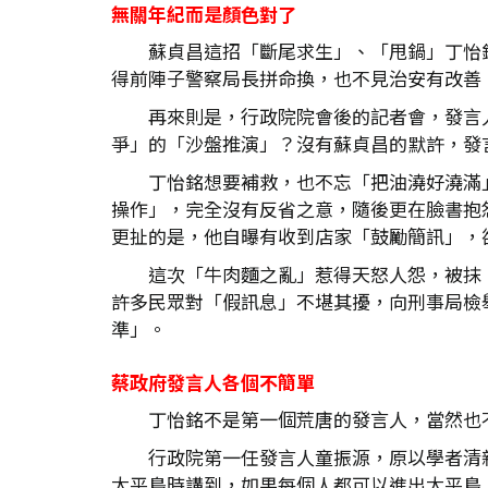
無關年紀而是顏色對了
蘇貞昌這招「斷尾求生」、「甩鍋」丁怡
得前陣子警察局長拼命換，也不見治安有改善
再來則是，行政院院會後的記者會，發言
爭」的「沙盤推演」？沒有蘇貞昌的默許，發
丁怡銘想要補救，也不忘「把油澆好澆滿
操作」，完全沒有反省之意，隨後更在臉書抱
更扯的是，他自曝有收到店家「鼓勵簡訊」，
這次「牛肉麵之亂」惹得天怒人怨，被抹
許多民眾對「假訊息」不堪其擾，向刑事局檢
準」。
蔡政府發言人各個不簡單
丁怡銘不是第一個荒唐的發言人，當然也
行政院第一任發言人童振源，原以學者清
太平島時講到，如果每個人都可以進出太平島