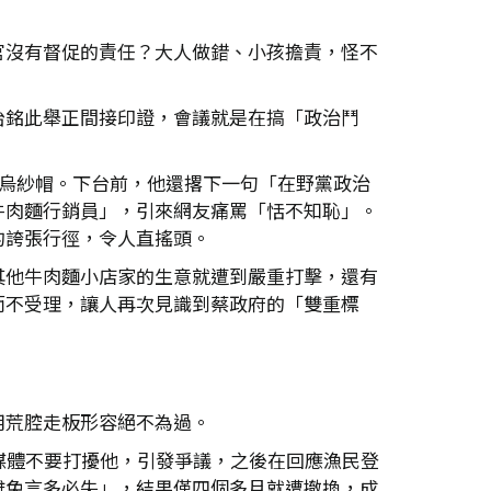
官沒有督促的責任？大人做錯、小孩擔責，怪不
怡銘此舉正間接印證，會議就是在搞「政治鬥
了烏紗帽。下台前，他還撂下一句「在野黨政治
牛肉麵行銷員」，引來網友痛罵「恬不知恥」。
的誇張行徑，令人直搖頭。
其他牛肉麵小店家的生意就遭到嚴重打擊，還有
而不受理，讓人再次見識到蔡政府的「雙重標
用荒腔走板形容絕不為過。
媒體不要打擾他，引發爭議，之後在回應漁民登
難免言多必失」，結果僅四個多月就遭撤換，成