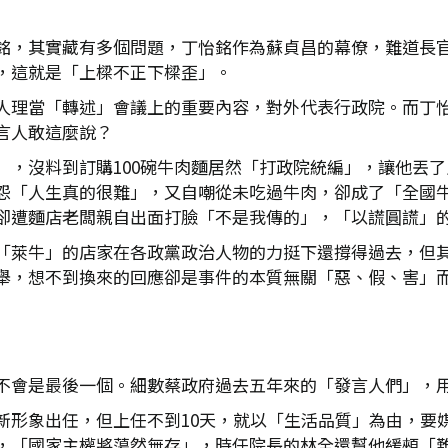
銘，其實藏有多個問題，丁怡銘作為蘇貞昌的幕僚，難道長
，這就是「上樑不正下樑歪」。
人理當「轉述」會議上的重要內容，對外代表行政院。而丁
言人敢這麼說？
」，沒料到訂購100碗牛肉麵居然「打政院統編」，讓他丟
怨「人生真的很難」，又自嘲從未吃過牛肉，卻成了「全國
卻遭麵店老闆親自出面打臉「不是我傳的」，「以謊圓謊」
「萊牛」的店家在各政黨政治人物的力挺下還撐得過去，但
舉，想不到換來的回應卻是事件的本質無關「惡、假、害」
不會是最後一個。細數蔡政府過去五年來的「發言人們」，
新形象出任，但上任不到10天，就以「生活品質」為由，要
，「國家主權將蕩然無存」，時任院長的林全還幫他緩頰「