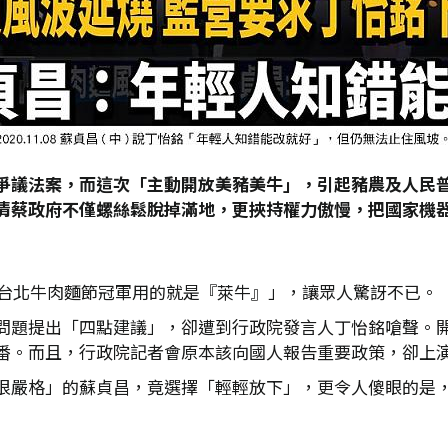
爭議法案，而這次「主動開放美豬美牛」，引起豬農及人民
清蔡政府不僅螺絲鬆脫掉滿地，更挾持權力傲慢，把國家機
年台北牛肉麵節冠軍用的就是『萊牛』」，讓眾人驚訝不已。
問題提出「四點建議」，卻遭到行政院發言人丁怡銘嗆聲。
番。而且，行政院記者會原本該向國人報告重要政策，卻上
很嚴格」的蘇貞昌，竟選擇「輕輕放下」，更令人傻眼的是