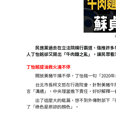
民進黨過去在立法院橫行霸道、強推許多
人丁怡銘卻又鬧出「牛肉麵之亂」，讓民眾看
丁怡銘提油救火澆不停
開放美豬牛燒不停，丁怡銘一句「2020
台北市長柯文哲在行政院會，針對美豬牛
言「溝通」，中央理當擔下責任，好好解釋一
出了這麼大的紕漏，想不到外傳對部下「
了「綠色是原諒的顏色」。