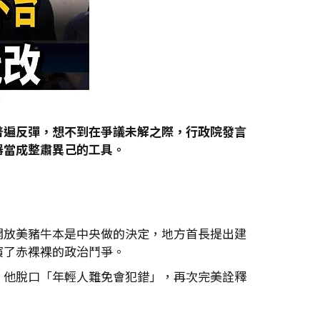
普遍反彈，想不到在爭議未解之際，行政院發言
器當成整肅異己的工具。
開放美豬牛本是中央做的決定，地方首長提出建
演了赤裸裸的政治鬥爭。
，他脫口「年輕人難免會犯錯」，再次完美詮釋