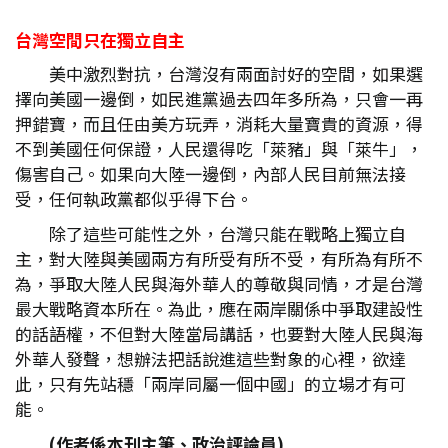
台灣空間只在獨立自主
美中激烈對抗，台灣沒有兩面討好的空間，如果選
擇向美國一邊倒，如民進黨過去四年多所為，只會一再
押錯寶，而且任由美方玩弄，消耗大量寶貴的資源，得
不到美國任何保證，人民還得吃「萊豬」與「萊牛」，
傷害自己。如果向大陸一邊倒，內部人民目前無法接
受，任何執政黨都似乎得下台。
除了這些可能性之外，台灣只能在戰略上獨立自
主，對大陸與美國兩方有所受有所不受，有所為有所不
為，爭取大陸人民與海外華人的尊敬與同情，才是台灣
最大戰略資本所在。為此，應在兩岸關係中爭取建設性
的話語權，不但對大陸當局講話，也要對大陸人民與海
外華人發聲，想辦法把話說進這些對象的心裡，欲達
此，只有先站穩「兩岸同屬一個中國」的立場才有可
能。
(
作者係本刊主筆、政治評論員)