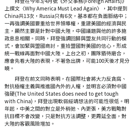
拜登在今年3/4月號《外交事務(Foreign Affairs)》
上撰文〈Why America Must Lead Again〉，其中提到
China共13次，Russia只有6次，基本都在負面脈絡中；
一再強調美國要重拾世界領導權，重建美國的經濟與民
主，顯然主要是針對中國大陸，中國議題與他的許多施
政息息相關。同時，拜登強調回歸與盟友共同行動的模
式，會加緊與盟國商討，重拾盟國對美國的信心，形成
統一戰線再面對中國大陸。上台之初，團隊猶待磨合，
應會先看大陸的表現，不著急出牌，可能100天後才見分
曉。
拜登在前文同時表明，在國際社會將大力反貪腐、
對抗極權主義與推進國內外的人權，並明言必須對中國
強硬(The United States does need to get tough
with China)，拜登出現軟弱綏靖想法的可能性很低。明
年起，中美之間的對立是外稍弛、內更張，美方戰略對
抗目標不會改變，只是對抗方法調整，更周延全面，對
大陸的客觀風險增加。