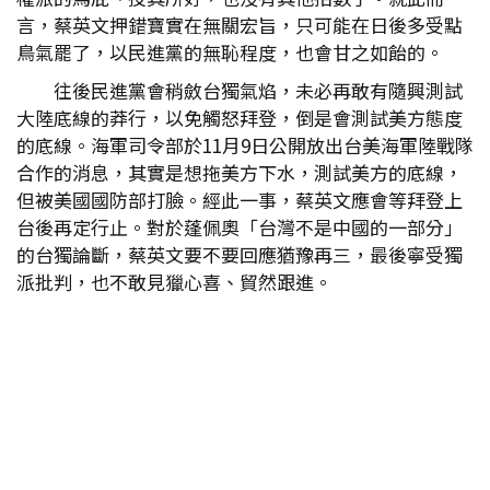
言，蔡英文押錯寶實在無關宏旨，只可能在日後多受點
鳥氣罷了，以民進黨的無恥程度，也會甘之如飴的。
往後民進黨會稍斂台獨氣焰，未必再敢有隨興測試
大陸底線的莽行，以免觸怒拜登，倒是會測試美方態度
的底線。海軍司令部於11月9日公開放出台美海軍陸戰隊
合作的消息，其實是想拖美方下水，測試美方的底線，
但被美國國防部打臉。經此一事，蔡英文應會等拜登上
台後再定行止。對於蓬佩奧「台灣不是中國的一部分」
的台獨論斷，蔡英文要不要回應猶豫再三，最後寧受獨
派批判，也不敢見獵心喜、貿然跟進。