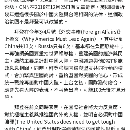
否認，CNN在2018年12月25日有文章肯定。美國國會近
幾年通過很多關於中國大陸與台灣相關的法律，這個政
治氛圍不是拜登可以改變的。
拜登在今年3/4月號《外交事務(Foreign Affairs)》
上撰文〈Why America Must Lead Again〉，其中提到
China共13次，Russia只有6次，基本都在負面脈絡中；
一再強調美國要重拾世界領導權，重建美國的經濟與民
主，顯然主要是針對中國大陸，中國議題與他的許多施
政息息相關。同時，拜登強調回歸與盟友共同行動的模
式，會加緊與盟國商討，重拾盟國對美國的信心，形成
統一戰線再面對中國大陸。上台之初，團隊猶待磨合，
應會先看大陸的表現，不著急出牌，可能100天後才見分
曉。
拜登在前文同時表明，在國際社會將大力反貪腐、
對抗極權主義與推進國內外的人權，並明言必須對中國
強硬(The United States does need to get tough
with China)，拜登出現軟弱綏靖想法的可能性很低。明