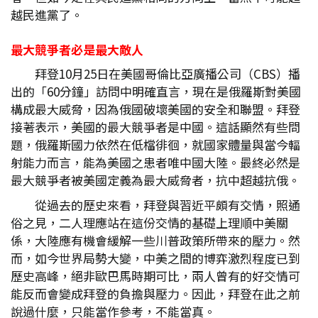
越民進黨了。
最大競爭者必是最大敵人
拜登10月25日在美國哥倫比亞廣播公司（CBS）播
出的「60分鐘」訪問中明確直言，現在是俄羅斯對美國
構成最大威脅，因為俄國破壞美國的安全和聯盟。拜登
接著表示，美國的最大競爭者是中國。這話顯然有些問
題，俄羅斯國力依然在低檔徘徊，就國家體量與當今輻
射能力而言，能為美國之患者唯中國大陸。最終必然是
最大競爭者被美國定義為最大威脅者，抗中超越抗俄。
從過去的歷史來看，拜登與習近平頗有交情，照通
俗之見，二人理應站在這份交情的基礎上理順中美關
係，大陸應有機會緩解一些川普政策所帶來的壓力。然
而，如今世界局勢大變，中美之間的博弈激烈程度已到
歷史高峰，絕非歐巴馬時期可比，兩人曾有的好交情可
能反而會變成拜登的負擔與壓力。因此，拜登在此之前
說過什麼，只能當作參考，不能當真。