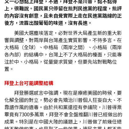
又一心想黏上拜登，不過，拜登不是川普，黏不黏得
上，很難說。國民黨只停留在批判民進黨的程度，批評
的內容沒有創意，且未自覺實際上走在民進黨路線的正
後方，流露出酸葡萄的味道，沒有長進。
美國大選塵埃落定，必對世界大局產生新的重大影
響與調整，對兩岸與台灣產生實質影響，不待多言。在
大格局（全球）、中格局（兩岸之間）、小格局（兩岸
各內部）的結構中，台灣上不了大格局的檯面，只能專
注於中、小格局，從量變求質變，但要先站對戰略位
置。
拜登上台可能調整結構
拜登勝選感言中強調，現在是療癒美國的時候，要
化解全國的對立，勢必會先矯治川普個人狂妄自大、不
靠譜作風的遺毒。由於共和黨還控有參議院，川普得票
畢竟有7300多萬票，拜登不會全盤推翻川普已經做出的
成果。特別是在中國大陸的議題上，川普做了前幾任總
統不敢做的事，也見到了一些效果，連民主黨人都不能