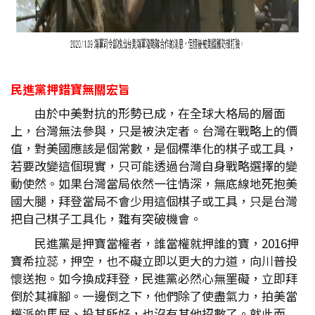
民進黨押錯寶無關宏旨
由於中美對抗的形勢已成，在全球大格局的層面
上，台灣無法參與，只是被決定者。台灣在戰略上的價
值，對美國應該是個常數，是個標準化的棋子或工具，
若要改變這個現實，只可能透過台灣自身戰略選擇的變
動使然。如果台灣當局依然一往情深，無底線地死抱美
國大腿，拜登當局不會少用這個棋子或工具，只是台灣
把自己棋子工具化，難有突破機會。
民進黨是押寶當權者，誰當權就押誰的寶，2016押
寶希拉蕊，押空，也不礙立即以更大的力道，向川普投
懷送抱。如今換成拜登，民進黨必然心無罣礙，立即拜
倒於其褲腳。一邊倒之下，他們除了使盡氣力，拍美當
權派的馬屁、投其所好，也沒有其他招數了。就此而