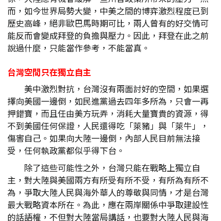
而，如今世界局勢大變，中美之間的博弈激烈程度已到
歷史高峰，絕非歐巴馬時期可比，兩人曾有的好交情可
能反而會變成拜登的負擔與壓力。因此，拜登在此之前
說過什麼，只能當作參考，不能當真。
台灣空間只在獨立自主
美中激烈對抗，台灣沒有兩面討好的空間，如果選
擇向美國一邊倒，如民進黨過去四年多所為，只會一再
押錯寶，而且任由美方玩弄，消耗大量寶貴的資源，得
不到美國任何保證，人民還得吃「萊豬」與「萊牛」，
傷害自己。如果向大陸一邊倒，內部人民目前無法接
受，任何執政黨都似乎得下台。
除了這些可能性之外，台灣只能在戰略上獨立自
主，對大陸與美國兩方有所受有所不受，有所為有所不
為，爭取大陸人民與海外華人的尊敬與同情，才是台灣
最大戰略資本所在。為此，應在兩岸關係中爭取建設性
的話語權，不但對大陸當局講話，也要對大陸人民與海