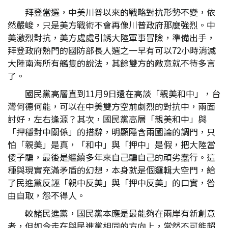
拜登當選，中美川普以來的戰略對抗形勢不變，依
然嚴峻，只是美方戰術不會再像川普政府那麼強烈。中
美激烈對抗，美方處處引誘大陸軍事冒險，準備出手，
拜登政府熱門的國防部長人選之一早有可以72小時消滅
大陸南海所有艦隻的說法，其餘雙方的敵意就不待多言
了。
國民黨高層直到11月9日還在高談「親美和中」，台
灣何德何能，可以在中美雙方空前劇烈的對抗中，兩面
討好，左右逢源？其次，國民黨高層「親美和中」與
「押穩對中關係」的措辭，明顯隱含兩國論的調門，只
怕「親美」是真，「和中」與「押中」是假，把大陸當
傻子騙，最後是繼續多年來自己騙自己的頑劣蠢行。這
種與現實充滿矛盾的幻想，本身就是個邏輯大空門，給
了民進黨反誣「親中反美」與「押中反美」的口實，咎
由自取，怨不得人。
較諸民進黨，國民黨本應是最能夠在兩岸有新創意
者，但如今走在與民進黨相同的方向上，當然不可能超