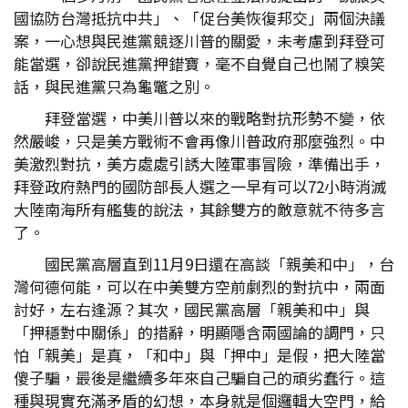
國協防台灣抵抗中共」、「促台美恢復邦交」兩個決議
案，一心想與民進黨競逐川普的關愛，未考慮到拜登可
能當選，卻說民進黨押錯寶，毫不自覺自己也鬧了糗笑
話，與民進黨只為龜鼈之別。
拜登當選，中美川普以來的戰略對抗形勢不變，依
然嚴峻，只是美方戰術不會再像川普政府那麼強烈。中
美激烈對抗，美方處處引誘大陸軍事冒險，準備出手，
拜登政府熱門的國防部長人選之一早有可以72小時消滅
大陸南海所有艦隻的說法，其餘雙方的敵意就不待多言
了。
國民黨高層直到11月9日還在高談「親美和中」，台
灣何德何能，可以在中美雙方空前劇烈的對抗中，兩面
討好，左右逢源？其次，國民黨高層「親美和中」與
「押穩對中關係」的措辭，明顯隱含兩國論的調門，只
怕「親美」是真，「和中」與「押中」是假，把大陸當
傻子騙，最後是繼續多年來自己騙自己的頑劣蠢行。這
種與現實充滿矛盾的幻想，本身就是個邏輯大空門，給