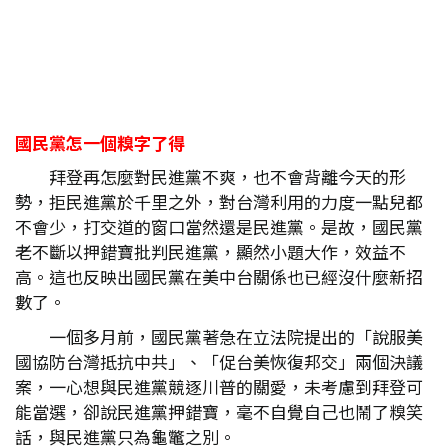
國民黨怎一個糗字了得
拜登再怎麼對民進黨不爽，也不會背離今天的形
勢，拒民進黨於千里之外，對台灣利用的力度一點兒都
不會少，打交道的窗口當然還是民進黨。是故，國民黨
老不斷以押錯寶批判民進黨，顯然小題大作，效益不
高。這也反映出國民黨在美中台關係也已經沒什麼新招
數了。
一個多月前，國民黨著急在立法院提出的「說服美
國協防台灣抵抗中共」、「促台美恢復邦交」兩個決議
案，一心想與民進黨競逐川普的關愛，未考慮到拜登可
能當選，卻說民進黨押錯寶，毫不自覺自己也鬧了糗笑
話，與民進黨只為龜鼈之別。