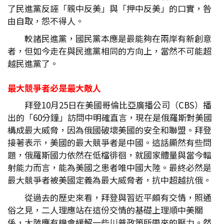
了民進黨反誣「親中反美」與「押中反美」的口實，咎
由自取，怨不得人。
較諸民進黨，國民黨本應是最能夠在兩岸有新創意
者，但如今走在與民進黨相同的方向上，當然不可能超
越民進黨了。
最大競爭者必是最大敵人
拜登10月25日在美國哥倫比亞廣播公司（CBS）播
出的「60分鐘」訪問中明確直言，現在是俄羅斯對美國
構成最大威脅，因為俄國破壞美國的安全和聯盟。拜登
接著表示，美國的最大競爭者是中國。這話顯然有些問
題，俄羅斯國力依然在低檔徘徊，就國家體量與當今輻
射能力而言，能為美國之患者唯中國大陸。最終必然是
最大競爭者被美國定義為最大威脅者，抗中超越抗俄。
從過去的歷史來看，拜登與習近平頗有交情，照通
俗之見，二人理應站在這份交情的基礎上理順中美關
係，大陸應有機會緩解一些川普政策所帶來的壓力。然