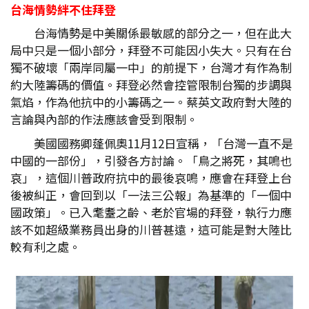
台海情勢絆不住拜登
台海情勢是中美關係最敏感的部分之一，但在此大
局中只是一個小部分，拜登不可能因小失大。只有在台
獨不破壞「兩岸同屬一中」的前提下，台灣才有作為制
約大陸籌碼的價值。拜登必然會控管限制台獨的步調與
氣焰，作為他抗中的小籌碼之一。蔡英文政府對大陸的
言論與內部的作法應該會受到限制。
美國國務卿蓬佩奧11月12日宣稱，「台灣一直不是
中國的一部份」，引發各方討論。「鳥之將死，其鳴也
哀」，這個川普政府抗中的最後哀鳴，應會在拜登上台
後被糾正，會回到以「一法三公報」為基準的「一個中
國政策」。已入耄耋之齡、老於官場的拜登，執行力應
該不如超級業務員出身的川普甚遠，這可能是對大陸比
較有利之處。