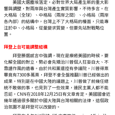
美國大選塵埃落定，必對世界大局產生新的重大影
響與調整，對兩岸與台灣產生實質影響，不待多言。在
大格局（全球）、中格局（兩岸之間）、小格局（兩岸
各內部）的結構中，台灣上不了大格局的檯面，只能專
注於中、小格局，從量變求質變，但要先站對戰略位
置。
拜登上台可能調整結構
拜登勝選感言中強調，現在是療癒美國的時候，要
化解全國的對立，勢必會先矯治川普個人狂妄自大、不
靠譜作風的遺毒。由於共和黨還控有參議院，川普得票
畢竟有7300多萬票，拜登不會全盤推翻川普已經做出的
成果。特別是在中國大陸的議題上，川普做了前幾任總
統不敢做的事，也見到了一些效果，連民主黨人都不能
否認，CNN在2018年12月25日有文章肯定。美國國會近
幾年通過很多關於中國大陸與台灣相關的法律，這個政
治氛圍不是拜登可以改變的。