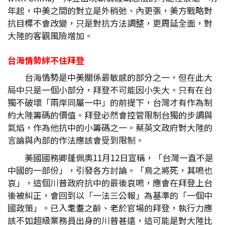
年起，中美之間的對立是外稍弛、內更張，美方戰略對
抗目標不會改變，只是對抗方法調整，更周延全面，對
大陸的客觀風險增加。
台海情勢絆不住拜登
台海情勢是中美關係最敏感的部分之一，但在此大
局中只是一個小部分，拜登不可能因小失大。只有在台
獨不破壞「兩岸同屬一中」的前提下，台灣才有作為制
約大陸籌碼的價值。拜登必然會控管限制台獨的步調與
氣焰，作為他抗中的小籌碼之一。蔡英文政府對大陸的
言論與內部的作法應該會受到限制。
美國國務卿蓬佩奧11月12日宣稱，「台灣一直不是
中國的一部份」，引發各方討論。「鳥之將死，其鳴也
哀」，這個川普政府抗中的最後哀鳴，應會在拜登上台
後被糾正，會回到以「一法三公報」為基準的「一個中
國政策」。已入耄耋之齡、老於官場的拜登，執行力應
該不如超級業務員出身的川普甚遠，這可能是對大陸比