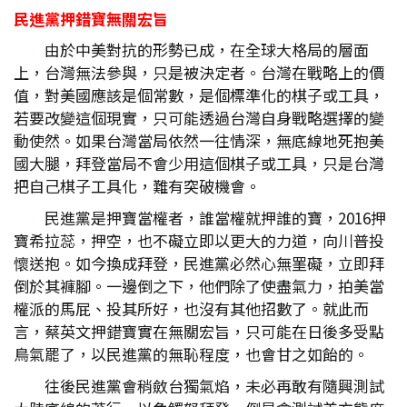
民進黨押錯寶無關宏旨
由於中美對抗的形勢已成，在全球大格局的層面
上，台灣無法參與，只是被決定者。台灣在戰略上的價
值，對美國應該是個常數，是個標準化的棋子或工具，
若要改變這個現實，只可能透過台灣自身戰略選擇的變
動使然。如果台灣當局依然一往情深，無底線地死抱美
國大腿，拜登當局不會少用這個棋子或工具，只是台灣
把自己棋子工具化，難有突破機會。
民進黨是押寶當權者，誰當權就押誰的寶，2016押
寶希拉蕊，押空，也不礙立即以更大的力道，向川普投
懷送抱。如今換成拜登，民進黨必然心無罣礙，立即拜
倒於其褲腳。一邊倒之下，他們除了使盡氣力，拍美當
權派的馬屁、投其所好，也沒有其他招數了。就此而
言，蔡英文押錯寶實在無關宏旨，只可能在日後多受點
鳥氣罷了，以民進黨的無恥程度，也會甘之如飴的。
往後民進黨會稍斂台獨氣焰，未必再敢有隨興測試